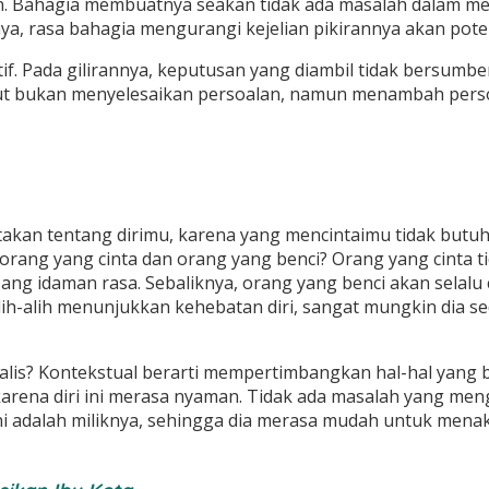
n. Bahagia membuatnya seakan tidak ada masalah dalam men
, rasa bahagia mengurangi kejelian pikirannya akan pote
tif. Pada gilirannya, keputusan yang diambil tidak bersu
but bukan menyelesaikan persoalan, namun menambah pers
eritakan tentang dirimu, karena yang mencintaimu tidak but
orang yang cinta dan orang yang benci? Orang yang cinta ti
g idaman rasa. Sebaliknya, orang yang benci akan selalu c
ih-alih menunjukkan kehebatan diri, sangat mungkin dia 
alis? Kontekstual berarti mempertimbangkan hal-hal yang 
arena diri ini merasa nyaman. Tidak ada masalah yang me
ini adalah miliknya, sehingga dia merasa mudah untuk mena