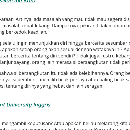
ikan Ibu Kota
aan. Artinya, ada masalah yang mau tidak mau segera disel
masalah cepat lekang. Dampaknya, pikiran tidak mampu memb
ng berkedok keadilan.
g selalu ingin menunjukkan diri hingga bercerita sesumba
a, apakah setiap orang akan sesuai dengan wataknya ini? A
an bercerita tentang diri sendiri? Tidak juga. Justru keb
lanjur sayang, orang lain merasa si bersangkutan tidak p
 bahwa si bersangkutan itu tidak ada kelebihannya. Orang 
rinya, si pembenci memilih tidak percaya atau paling tidak s
 tentang dirinya yang hebat dan lain seragam.
t University Inggris
u mengambil keputusan? Atau apakah beliau melarang kita be
putusan juga mempunyai konteks tertentu. Bercerita tentang