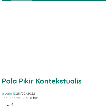
Pola Pikir Kontekstualis
ejogja ID
28/02/2022
Esai
,
Literasi
1215 Dilihat