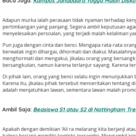
Baca Juga:
Kampus Janabadra Yogya Masih Diskus
Adapun murka ialah perasaan tidak nyaman terhadap kenyat
pertimbangan yang panjang. Segera ambil keputusan agar 
menyelesaikan persoalan, yang terjadi malah kelaliman ya
Pun juga dengan cinta dan benci. Mengapa rata-rata oran
berwatak ingin dihargai, dihormati dan diakui. Masalahny
menghormati dan mengakui, jikalau orang yang bersangkut
bersangkutan, namun karena terlanjur sayang. Karena ter
Di pihak lain, orang yang benci selalu ingin menunjukkan
Karena itu, jikalau pihak tersebut menceritakan tentang di
adalah menjatuhkan lawan, sementara lawan malah promosi
Ambil Saja:
Beasiswa S1 atau S2 di Nottingham Tren
Apakah dengan demikian ‘Ali ra melarang kita berjanji ata
bahwa berjanji memiliki konteks tersendiri. Mengambil ke