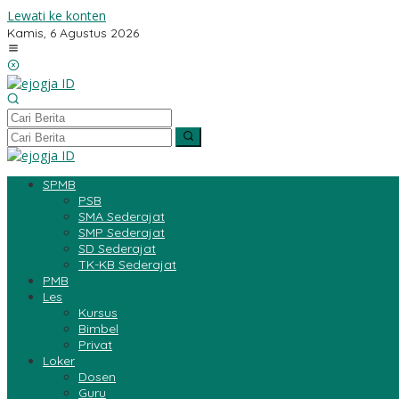
Lewati ke konten
Kamis, 6 Agustus 2026
SPMB
PSB
SMA Sederajat
SMP Sederajat
SD Sederajat
TK-KB Sederajat
PMB
Les
Kursus
Bimbel
Privat
Loker
Dosen
Guru