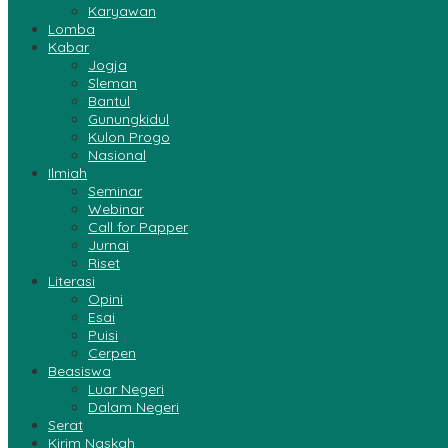
Karyawan
Lomba
Kabar
Jogja
Sleman
Bantul
Gunungkidul
Kulon Progo
Nasional
Ilmiah
Seminar
Webinar
Call for Papper
Jurnai
Riset
Literasi
Opini
Esai
Puisi
Cerpen
Beasiswa
Luar Negeri
Dalam Negeri
Serat
Kirim Naskah