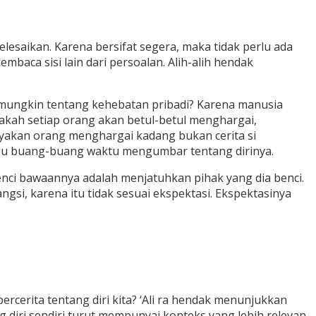
esaikan. Karena bersifat segera, maka tidak perlu ada
aca sisi lain dari persoalan. Alih-alih hendak
r mungkin tentang kehebatan pribadi? Karena manusia
pakah setiap orang akan betul-betul menghargai,
anyakan orang menghargai kadang bukan cerita si
erlu buang-buang waktu mengumbar tentang dirinya.
benci bawaannya adalah menjatuhkan pihak yang dia benci.
angsi, karena itu tidak sesuai ekspektasi. Ekspektasinya
rcerita tentang diri kita? ‘Ali ra hendak menunjukkan
 diri sendiri turut mempunyai konteks yang lebih relevan.