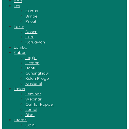
PMB
Les
Kursus
Bimbel
Privat
Loker
Dosen
Guru
Karyawan
Lomba
Kabar
Jogja
Sleman
Bantul
Gunungkidul
Kulon Progo
Nasional
Ilmiah
Seminar
Webinar
Call for Papper
Jurnai
Riset
Literasi
Opini