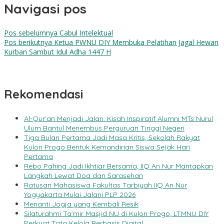
Navigasi pos
Pos sebelumnya
Cabul Intelektual
Pos berikutnya
Ketua PWNU DIY Membuka Pelatihan Jagal Hewan
Kurban Sambut Idul Adha 1447 H
Rekomendasi
Al-Qur’an Menjadi Jalan: Kisah Inspiratif Alumni MTs Nurul
Ulum Bantul Menembus Perguruan Tinggi Negeri
Tiga Bulan Pertama Jadi Masa Kritis, Sekolah Rakyat
Kulon Progo Bentuk Kemandirian Siswa Sejak Hari
Pertama
Rebo Pahing Jadi Ikhtiar Bersama, IIQ An Nur Mantapkan
Langkah Lewat Doa dan Sarasehan
Ratusan Mahasiswa Fakultas Tarbiyah IIQ An Nur
Yogyakarta Mulai Jalani PLP 2026
Menanti Jogja yang Kembali Resik
Silaturahmi Ta’mir Masjid NU di Kulon Progo, LTMNU DIY
Perkuat Tata Kelola Berbasis Digital