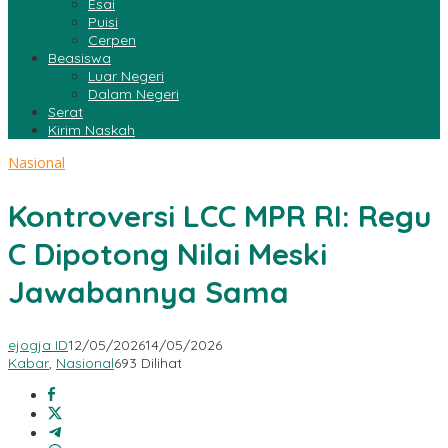
Esai
Puisi
Cerpen
Beasiswa
Luar Negeri
Dalam Negeri
Serat
Kirim Naskah
Nasional
Kontroversi LCC MPR RI: Regu
C Dipotong Nilai Meski
Jawabannya Sama
ejogja ID
12/05/2026
14/05/2026
Kabar
,
Nasional
693 Dilihat