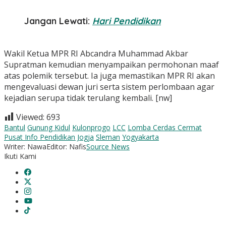
Jangan Lewati:
Hari Pendidikan
Wakil Ketua MPR RI Abcandra Muhammad Akbar
Supratman kemudian menyampaikan permohonan maaf
atas polemik tersebut. Ia juga memastikan MPR RI akan
mengevaluasi dewan juri serta sistem perlombaan agar
kejadian serupa tidak terulang kembali. [nw]
Viewed:
693
Bantul
Gunung Kidul
Kulonprogo
LCC
Lomba Cerdas Cermat
Pusat Info Pendidikan Jogja
Sleman
Yogyakarta
Writer: Nawa
Editor: Nafis
Source News
Ikuti Kami