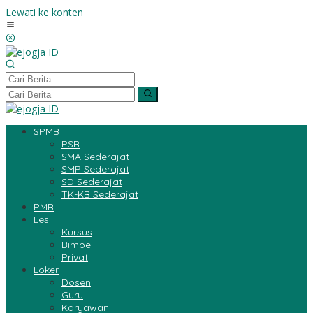
Lewati ke konten
SPMB
PSB
SMA Sederajat
SMP Sederajat
SD Sederajat
TK-KB Sederajat
PMB
Les
Kursus
Bimbel
Privat
Loker
Dosen
Guru
Karyawan