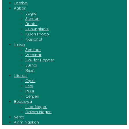
Lomba
Kabar
Jogja
Sleman
Bantul
Gunungkidul
Kulon Progo
Nasional
Ilmiah
Seminar
Webinar
Call for Papper
Jurnai
Riset
Literasi
Opini
Esai
Puisi
Cerpen
Beasiswa
Luar Negeri
Dalam Negeri
Serat
Kirim Naskah