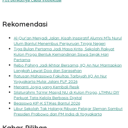
Rekomendasi
Al-Qur’an Menjadi Jalan: Kisah Inspiratif Alumni MTs Nurul
Ulum Bantul Menembus Perguruan Tinggi Negeri
Tiga Bulan Pertama Jadi Masa Kritis, Sekolah Rakyat
Kulon Progo Bentuk Kemandirian Siswa Sejak Hari
Pertama
Rebo Pahing Jadi Ikhtiar Bersama, IIQ An Nur Mantapkan
Langkah Lewat Doa dan Sarasehan
Ratusan Mahasiswa Fakultas Tarbiyah IIQ An Nur
Yogyakarta Mulai Jalani PLP 2026
Menanti Jogja yang Kembali Resik
Silaturahmi Ta’mir Masjid NU di Kulon Progo, LTMNU DIY
Perkuat Tata Kelola Berbasis Digital
Beasiswa KIP-K STIKes Bantul 2026
Libur Sekolah Tak Halangi Ribuan Pelajar Sleman Sambut
Presiden Prabowo dan PM India di Yogyakarta
Kabar Pilihan