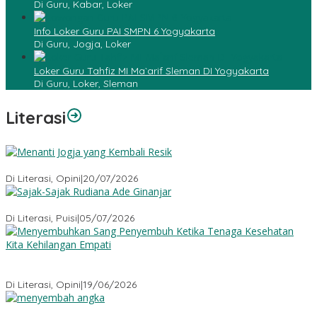
Di Guru, Kabar, Loker
Info Loker Guru PAI SMPN 6 Yogyakarta
Di Guru, Jogja, Loker
Loker Guru Tahfiz MI Ma`arif Sleman DI Yogyakarta
Di Guru, Loker, Sleman
Literasi
Menanti Jogja yang Kembali Resik
Di Literasi, Opini
|
20/07/2026
Sajak-Sajak Rudiana Ade Ginanjar
Di Literasi, Puisi
|
05/07/2026
Menyembuhkan Sang Penyembuh: Tenaga Kesehatan Kita
Kehilangan Empati
Di Literasi, Opini
|
19/06/2026
Menyembah Angka