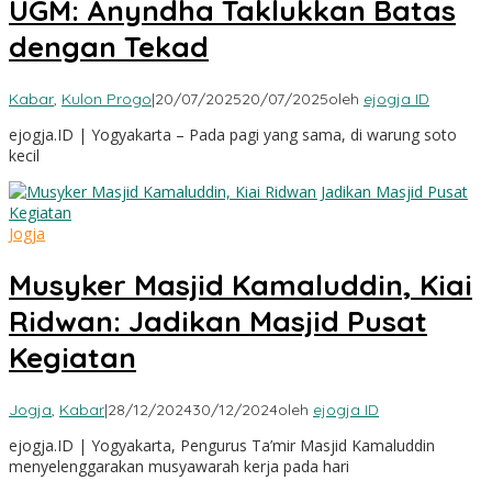
UGM: Anyndha Taklukkan Batas
dengan Tekad
Kabar
,
Kulon Progo
|
20/07/2025
20/07/2025
oleh
ejogja ID
ejogja.ID | Yogyakarta – Pada pagi yang sama, di warung soto
kecil
Jogja
Musyker Masjid Kamaluddin, Kiai
Ridwan: Jadikan Masjid Pusat
Kegiatan
Jogja
,
Kabar
|
28/12/2024
30/12/2024
oleh
ejogja ID
ejogja.ID | Yogyakarta, Pengurus Ta’mir Masjid Kamaluddin
menyelenggarakan musyawarah kerja pada hari