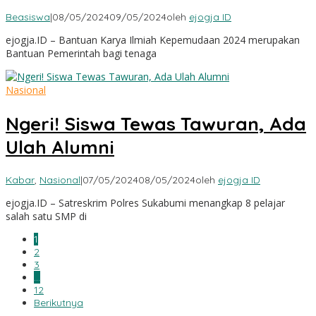
Beasiswa
|
08/05/2024
09/05/2024
oleh
ejogja ID
ejogja.ID – Bantuan Karya Ilmiah Kepemudaan 2024 merupakan
Bantuan Pemerintah bagi tenaga
Nasional
Ngeri! Siswa Tewas Tawuran, Ada
Ulah Alumni
Kabar
,
Nasional
|
07/05/2024
08/05/2024
oleh
ejogja ID
ejogja.ID – Satreskrim Polres Sukabumi menangkap 8 pelajar
salah satu SMP di
1
2
3
…
12
Berikutnya