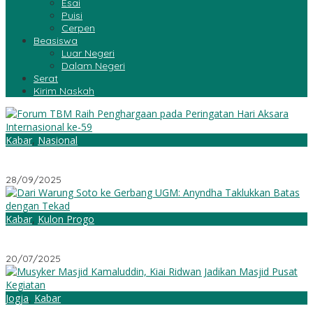
Esai
Puisi
Cerpen
Beasiswa
Luar Negeri
Dalam Negeri
Serat
Kirim Naskah
Kabar
,
Nasional
Forum TBM Raih Penghargaan pada Peringatan Hari Aksara
Internasional ke-59
28/09/2025
Kabar
,
Kulon Progo
Dari Warung Soto ke Gerbang UGM: Anyndha Taklukkan Batas
dengan Tekad
20/07/2025
Jogja
,
Kabar
Musyker Masjid Kamaluddin, Kiai Ridwan: Jadikan Masjid Pusat