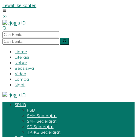
Lewati ke konten
Home
Literasi
Kabar
Beasiswa
Video
Lomba
Ngaji
SPMB
PSB
SMA Sederajat
SMP Sederajat
SD Sederajat
TK-KB Sederajat