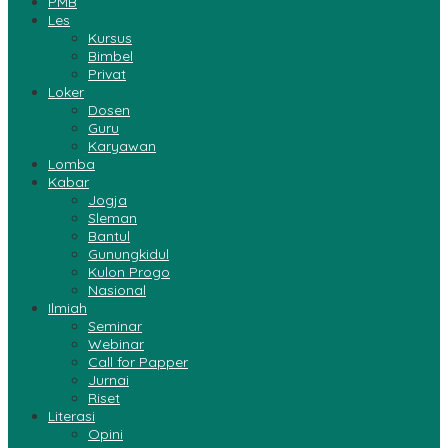
PMB
Les
Kursus
Bimbel
Privat
Loker
Dosen
Guru
Karyawan
Lomba
Kabar
Jogja
Sleman
Bantul
Gunungkidul
Kulon Progo
Nasional
Ilmiah
Seminar
Webinar
Call for Papper
Jurnai
Riset
Literasi
Opini