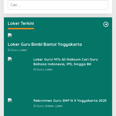
C
a
r
i
u
Loker Terkini
n
t
u
k
Loker Guru Bimbl Bantul Yogyakarta
:
Di Guru, Loker
Loker Guru! MTs Ali Maksum Cari Guru
Bahasa Indonesia, IPS, hingga BK
Di Guru, Loker
Rekrutmen Guru SMP N 9 Yogyakarta 2025
Di Guru, Kabar, Loker