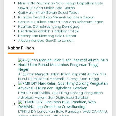
Miris! SDN Kauman 27 Solo Hanya Dapatkan Satu
a
Siswa, Di Sana Malah Ada Gibran
s
Gaji Hakim Naik Bukan Solusi Tepat
Kualitas Pendidikan Menentuka Masa Depan
i
Genius Itu Bukan Karena Doa dan Keberuntungan
Kualitas Demokrasi yang Demagog
p
Pendidikan adalah Tindakan Politik
o
Perempuan Memang Selalu Benar
Alasan Kenapa Gen-Z Itu Lemah
s
Kabar Pilihan
Al-Qur’an Menjadi Jalan: Kisah Inspiratif Alumni MTs
Nurul Ulum Bantul Menembus Perguruan Tinggi
Negeri
PMII DIY Naik Kelas, Gus Hilmy Dorong Penguatan
Advokasi Hukum dan Digitalisasi Gerakan
LTMNU DIY Luncurkan Buku Panduan, Web DAMANU,
dan Workshop Crowdfunding