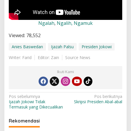
Ngalah
,
Ngalih, Ngamuk
Viewed:
78,552
Anies Baswedan
Ijazah Palsu
Presiden Jokowi
Writer: Farid
Editor: Zain
Source News
Ikuti Kami
N
Pos sebelumnya
Pos berikutnya
Ijazah Jokowi Tidak
Skripsi Presiden Abal-abal
a
Termasuk yang Dikecualikan
v
i
Rekomendasi
g