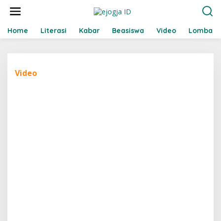
L
e
w
a
Home
Literasi
Kabar
Beasiswa
Video
Lomba
t
i
k
e
Video
k
o
n
t
e
n