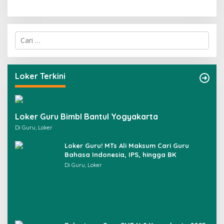
C
a
r
i
u
Loker Terkini
n
t
u
k
Loker Guru Bimbl Bantul Yogyakarta
:
Di Guru, Loker
Loker Guru! MTs Ali Maksum Cari Guru
Bahasa Indonesia, IPS, hingga BK
Di Guru, Loker