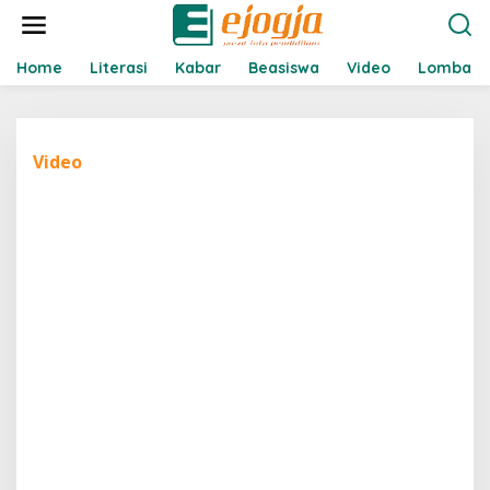
L
e
w
a
Home
Literasi
Kabar
Beasiswa
Video
Lomba
t
i
k
e
Video
k
o
n
t
e
n