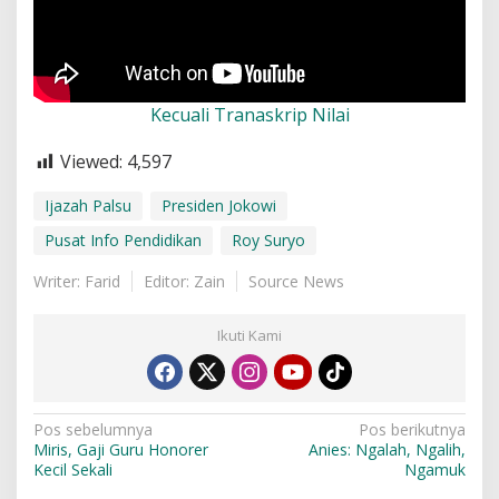
Kecuali
Tranaskrip Nilai
Viewed:
4,597
Ijazah Palsu
Presiden Jokowi
Pusat Info Pendidikan
Roy Suryo
Writer: Farid
Editor: Zain
Source News
Ikuti Kami
N
Pos sebelumnya
Pos berikutnya
Miris, Gaji Guru Honorer
Anies: Ngalah, Ngalih,
a
Kecil Sekali
Ngamuk
v