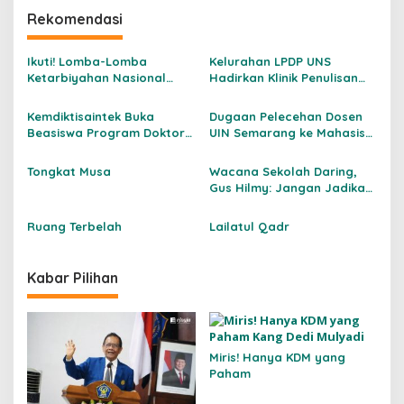
i
Rekomendasi
g
Ikuti! Lomba-Lomba
Kelurahan LPDP UNS
a
Ketarbiyahan Nasional
Hadirkan Klinik Penulisan
s
2026
Ilmiah, Bantu Peneliti Muda
Tembus Jurnal
Kemdiktisaintek Buka
Dugaan Pelecehan Dosen
i
Internasional
Beasiswa Program Doktor
UIN Semarang ke Mahasiswi
p
untuk Dosen Indonesia 2026
Betul-betul Mengusik
Nurani
o
Tongkat Musa
Wacana Sekolah Daring,
Gus Hilmy: Jangan Jadikan
s
Pendidikan Korban
Kebijakan Energi
Ruang Terbelah
Lailatul Qadr
Kabar Pilihan
Miris! Hanya KDM yang
Paham