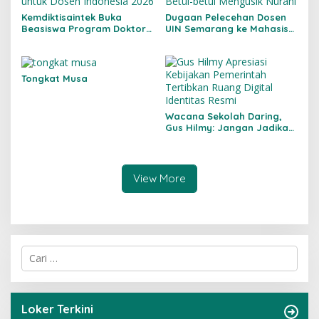
Kemdiktisaintek Buka
Dugaan Pelecehan Dosen
Beasiswa Program Doktor
UIN Semarang ke Mahasiswi
untuk Dosen Indonesia 2026
Betul-betul Mengusik
Nurani
Tongkat Musa
Wacana Sekolah Daring,
Gus Hilmy: Jangan Jadikan
Pendidikan Korban
Kebijakan Energi
View More
C
a
r
i
u
Loker Terkini
n