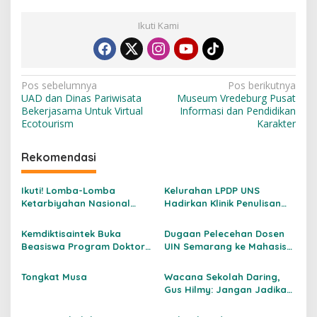
Ikuti Kami
N
Pos sebelumnya
Pos berikutnya
UAD dan Dinas Pariwisata
Museum Vredeburg Pusat
a
Bekerjasama Untuk Virtual
Informasi dan Pendidikan
v
Ecotourism
Karakter
i
Rekomendasi
g
a
Ikuti! Lomba-Lomba
Kelurahan LPDP UNS
s
Ketarbiyahan Nasional
Hadirkan Klinik Penulisan
2026
Ilmiah, Bantu Peneliti Muda
i
Tembus Jurnal
Kemdiktisaintek Buka
Dugaan Pelecehan Dosen
p
Internasional
Beasiswa Program Doktor
UIN Semarang ke Mahasiswi
untuk Dosen Indonesia 2026
Betul-betul Mengusik
o
Nurani
Tongkat Musa
Wacana Sekolah Daring,
s
Gus Hilmy: Jangan Jadikan
Pendidikan Korban
Kebijakan Energi