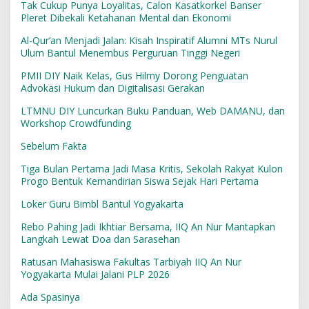
Tak Cukup Punya Loyalitas, Calon Kasatkorkel Banser
Pleret Dibekali Ketahanan Mental dan Ekonomi
Al-Qur’an Menjadi Jalan: Kisah Inspiratif Alumni MTs Nurul
Ulum Bantul Menembus Perguruan Tinggi Negeri
PMII DIY Naik Kelas, Gus Hilmy Dorong Penguatan
Advokasi Hukum dan Digitalisasi Gerakan
LTMNU DIY Luncurkan Buku Panduan, Web DAMANU, dan
Workshop Crowdfunding
Sebelum Fakta
Tiga Bulan Pertama Jadi Masa Kritis, Sekolah Rakyat Kulon
Progo Bentuk Kemandirian Siswa Sejak Hari Pertama
Loker Guru Bimbl Bantul Yogyakarta
Rebo Pahing Jadi Ikhtiar Bersama, IIQ An Nur Mantapkan
Langkah Lewat Doa dan Sarasehan
Ratusan Mahasiswa Fakultas Tarbiyah IIQ An Nur
Yogyakarta Mulai Jalani PLP 2026
Ada Spasinya