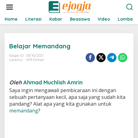
L
e
w
a
Home
Literasi
Kabar
Beasiswa
Video
Lomba
t
i
k
e
Belajar Memandang
k
o
Ejogja ID
03/10/2021
n
Lanemu
1419 Dilihat
t
e
n
Oleh
Ahmad Muchlish Amrin
Saya ingin mengawali pembicaraan ini dengan
sebuah pertanyaan kecil, apa saja yang sudah kita
pandang? Alat apa yang kita gunakan untuk
memandang
?