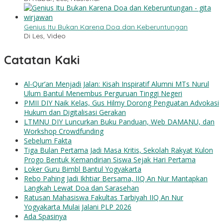
Genius Itu Bukan Karena Doa dan Keberuntungan
Di Les, Video
Catatan Kaki
Al-Qur’an Menjadi Jalan: Kisah Inspiratif Alumni MTs Nurul
Ulum Bantul Menembus Perguruan Tinggi Negeri
PMII DIY Naik Kelas, Gus Hilmy Dorong Penguatan Advokasi
Hukum dan Digitalisasi Gerakan
LTMNU DIY Luncurkan Buku Panduan, Web DAMANU, dan
Workshop Crowdfunding
Sebelum Fakta
Tiga Bulan Pertama Jadi Masa Kritis, Sekolah Rakyat Kulon
Progo Bentuk Kemandirian Siswa Sejak Hari Pertama
Loker Guru Bimbl Bantul Yogyakarta
Rebo Pahing Jadi Ikhtiar Bersama, IIQ An Nur Mantapkan
Langkah Lewat Doa dan Sarasehan
Ratusan Mahasiswa Fakultas Tarbiyah IIQ An Nur
Yogyakarta Mulai Jalani PLP 2026
Ada Spasinya