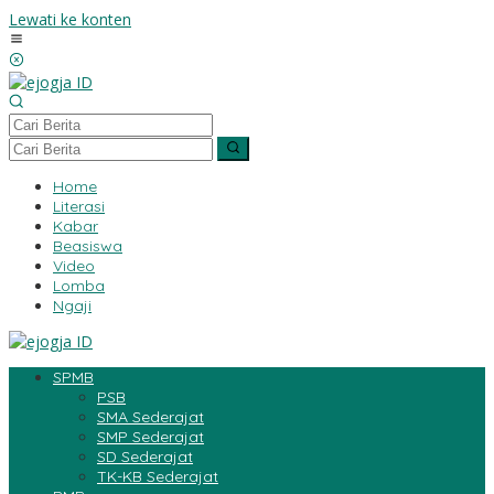
Lewati ke konten
Home
Literasi
Kabar
Beasiswa
Video
Lomba
Ngaji
SPMB
PSB
SMA Sederajat
SMP Sederajat
SD Sederajat
TK-KB Sederajat