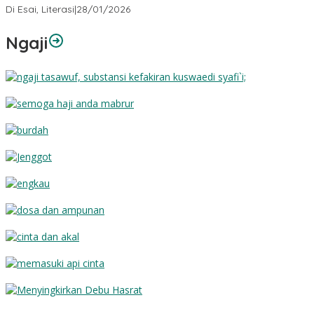
Di Esai, Literasi
|
28/01/2026
Ngaji
Substansi Kefakiran
Semoga Haji Anda Mabrur
Burdah
Jenggot
Engkau
Dosa dan Ampunan
Cinta dan Akal
Memasuki Api Cinta
Menyingkirkan Debu Hasrat