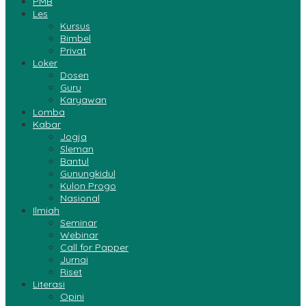
PMB
Les
Kursus
Bimbel
Privat
Loker
Dosen
Guru
Karyawan
Lomba
Kabar
Jogja
Sleman
Bantul
Gunungkidul
Kulon Progo
Nasional
Ilmiah
Seminar
Webinar
Call for Papper
Jurnai
Riset
Literasi
Opini