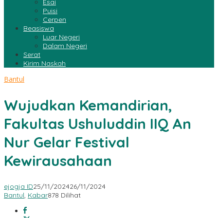
Esai
Puisi
Cerpen
Beasiswa
Luar Negeri
Dalam Negeri
Serat
Kirim Naskah
Bantul
Wujudkan Kemandirian,
Fakultas Ushuluddin IIQ An
Nur Gelar Festival
Kewirausahaan
ejogja ID
25/11/2024
26/11/2024
Bantul
,
Kabar
878 Dilihat