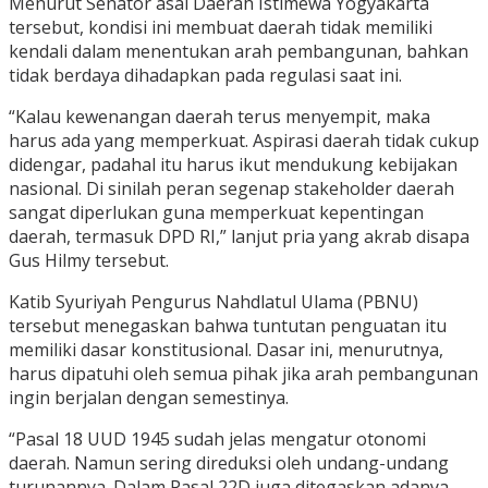
Menurut Senator asal Daerah Istimewa Yogyakarta
tersebut, kondisi ini membuat daerah tidak memiliki
kendali dalam menentukan arah pembangunan, bahkan
tidak berdaya dihadapkan pada regulasi saat ini.
“Kalau kewenangan daerah terus menyempit, maka
harus ada yang memperkuat. Aspirasi daerah tidak cukup
didengar, padahal itu harus ikut mendukung kebijakan
nasional. Di sinilah peran segenap stakeholder daerah
sangat diperlukan guna memperkuat kepentingan
daerah, termasuk DPD RI,” lanjut pria yang akrab disapa
Gus Hilmy tersebut.
Katib Syuriyah Pengurus Nahdlatul Ulama (PBNU)
tersebut menegaskan bahwa tuntutan penguatan itu
memiliki dasar konstitusional. Dasar ini, menurutnya,
harus dipatuhi oleh semua pihak jika arah pembangunan
ingin berjalan dengan semestinya.
“Pasal 18 UUD 1945 sudah jelas mengatur otonomi
daerah. Namun sering direduksi oleh undang-undang
turunannya. Dalam Pasal 22D juga ditegaskan adanya