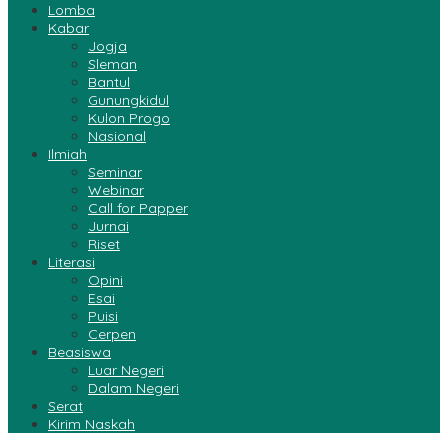
Lomba
Kabar
Jogja
Sleman
Bantul
Gunungkidul
Kulon Progo
Nasional
Ilmiah
Seminar
Webinar
Call for Papper
Jurnai
Riset
Literasi
Opini
Esai
Puisi
Cerpen
Beasiswa
Luar Negeri
Dalam Negeri
Serat
Kirim Naskah