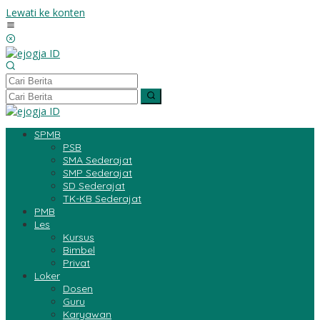
Lewati ke konten
SPMB
PSB
SMA Sederajat
SMP Sederajat
SD Sederajat
TK-KB Sederajat
PMB
Les
Kursus
Bimbel
Privat
Loker
Dosen
Guru
Karyawan