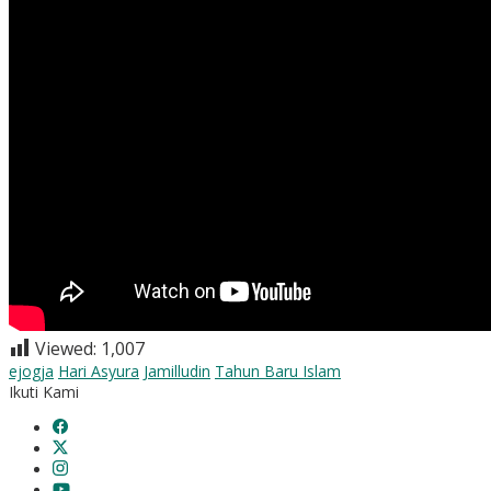
Viewed:
1,007
ejogja
Hari Asyura
Jamilludin
Tahun Baru Islam
Ikuti Kami