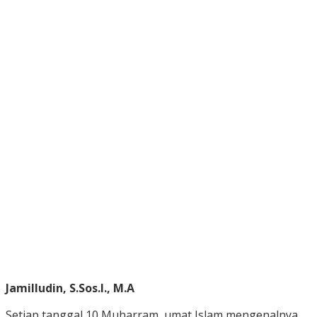
Jamilludin, S.Sos.I., M.A
Setiap tanggal 10 Muharram, umat Islam mengenalnya