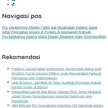
Navigasi pos
Pos sebelumnya
Majelis Ta’lim wal Mujahadah Padang Jagad
Gelar Peringatan Asyuro di Ponpes Al-Munawwir Krapyak
Pos berikutnya
Agama Masa Depan: Blueprint Islam Kosmopolitan
Rekomendasi
Padang Jagad Gelar Istighotsah, Mujahadah Akbar Dan
Khotmil Qur’an Asyura 1448 H, Ajak Masyarakat Perkuat
Persatuan dan Kebhinekaan
Ulat di Sayur, Jangkrik di Tahu: Kualitas Program Makan
Bergizi Gratis di Bantul
Menautkan Langit dan Bumi: Seruan Prof. Amin Abdullah
untuk Dosen Muda Bangun Integrasi Keilmuan dan
Keislaman
YBM BRILiaN RO Yogyakarta Salurkan 129 Gerobak dalam