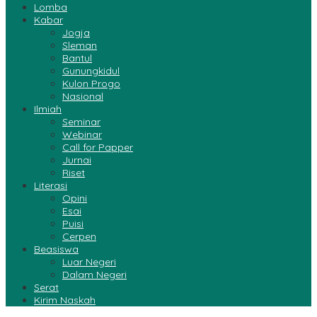
Lomba
Kabar
Jogja
Sleman
Bantul
Gunungkidul
Kulon Progo
Nasional
Ilmiah
Seminar
Webinar
Call for Papper
Jurnai
Riset
Literasi
Opini
Esai
Puisi
Cerpen
Beasiswa
Luar Negeri
Dalam Negeri
Serat
Kirim Naskah