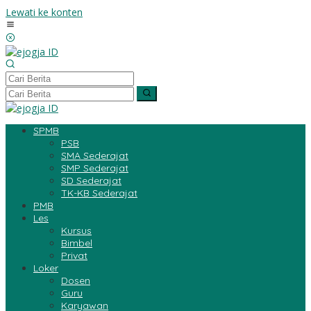
Lewati ke konten
SPMB
PSB
SMA Sederajat
SMP Sederajat
SD Sederajat
TK-KB Sederajat
PMB
Les
Kursus
Bimbel
Privat
Loker
Dosen
Guru
Karyawan