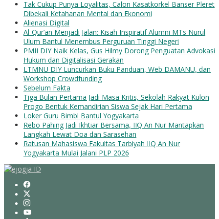
Tak Cukup Punya Loyalitas, Calon Kasatkorkel Banser Pleret
Dibekali Ketahanan Mental dan Ekonomi
Alienasi Digital
Al-Qur’an Menjadi Jalan: Kisah Inspiratif Alumni MTs Nurul
Ulum Bantul Menembus Perguruan Tinggi Negeri
PMII DIY Naik Kelas, Gus Hilmy Dorong Penguatan Advokasi
Hukum dan Digitalisasi Gerakan
LTMNU DIY Luncurkan Buku Panduan, Web DAMANU, dan
Workshop Crowdfunding
Sebelum Fakta
Tiga Bulan Pertama Jadi Masa Kritis, Sekolah Rakyat Kulon
Progo Bentuk Kemandirian Siswa Sejak Hari Pertama
Loker Guru Bimbl Bantul Yogyakarta
Rebo Pahing Jadi Ikhtiar Bersama, IIQ An Nur Mantapkan
Langkah Lewat Doa dan Sarasehan
Ratusan Mahasiswa Fakultas Tarbiyah IIQ An Nur
Yogyakarta Mulai Jalani PLP 2026