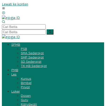
Lewati ke konten
SPMB
PSB
SMA Sederajat
SMP Sederajat
SD Sederajat
TK-KB Sederajat
PMB
Les
Kursus
Bimbel
Privat
Loker
Dosen
Guru
Karyawan