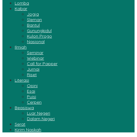
Lomba
Kabar
Jogja
Sleman
Bantul
Gunungkidul
Kulon Progo
Nasional
Ilmiah
Seminar
Webinar
Call for Papper
Jurnai
Riset
Literasi
Opini
Esai
Puisi
Cerpen
Beasiswa
Luar Negeri
Dalam Negeri
Serat
Kirim Naskah