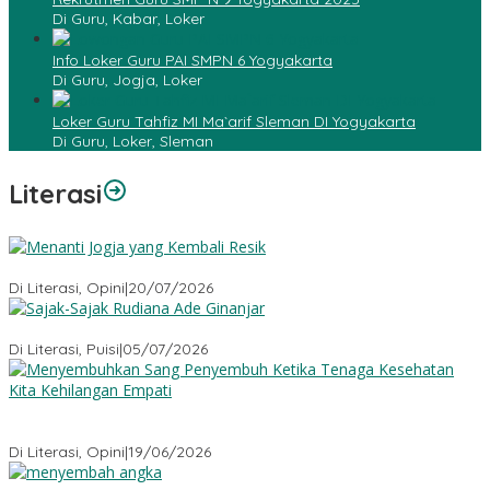
Di Guru, Kabar, Loker
Info Loker Guru PAI SMPN 6 Yogyakarta
Di Guru, Jogja, Loker
Loker Guru Tahfiz MI Ma`arif Sleman DI Yogyakarta
Di Guru, Loker, Sleman
Literasi
Menanti Jogja yang Kembali Resik
Di Literasi, Opini
|
20/07/2026
Sajak-Sajak Rudiana Ade Ginanjar
Di Literasi, Puisi
|
05/07/2026
Menyembuhkan Sang Penyembuh: Tenaga Kesehatan Kita
Kehilangan Empati
Di Literasi, Opini
|
19/06/2026