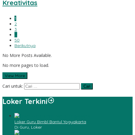
Kreativitas
1
2
3
…
50
Berikutnya
No More Posts Available.
No more pages to load.
View More
Cari untuk:
Loker Terkini
Loker Guru Bimbl Bantul Yogyakarta
Di Guru, Loker