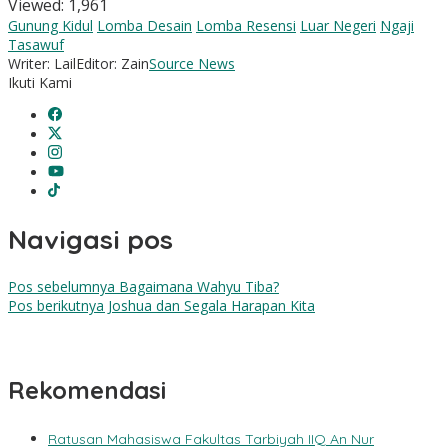
Viewed:
1,961
Gunung Kidul
Lomba Desain
Lomba Resensi
Luar Negeri
Ngaji
Tasawuf
Writer: Lail
Editor: Zain
Source News
Ikuti Kami
Navigasi pos
Pos sebelumnya
Bagaimana Wahyu Tiba?
Pos berikutnya
Joshua dan Segala Harapan Kita
Rekomendasi
Ratusan Mahasiswa Fakultas Tarbiyah IIQ An Nur