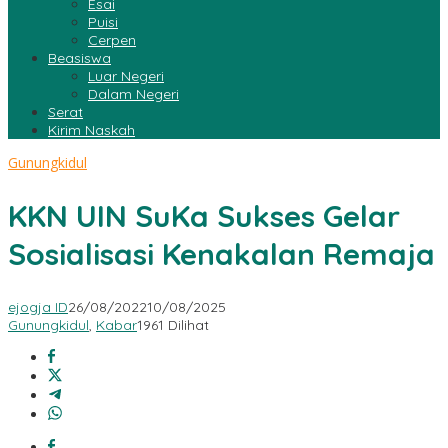
Esai
Puisi
Cerpen
Beasiswa
Luar Negeri
Dalam Negeri
Serat
Kirim Naskah
Gunungkidul
KKN UIN SuKa Sukses Gelar
Sosialisasi Kenakalan Remaja
ejogja ID
26/08/2022
10/08/2025
Gunungkidul
,
Kabar
1961 Dilihat