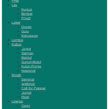
PMB
Les
Kursus
Bimbel
Privat
Loker
Dosen
Guru
Karyawan
Lomba
Kabar
Jogja
Sleman
Bantul
Gunungkidul
Kulon Progo
Nasional
Ilmiah
Seminar
Webinar
Call for Papper
Jurnai
Riset
Literasi
Opini