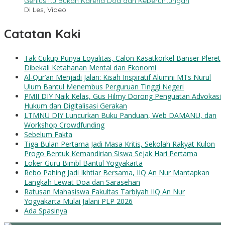
Genius Itu Bukan Karena Doa dan Keberuntungan
Di Les, Video
Catatan Kaki
Tak Cukup Punya Loyalitas, Calon Kasatkorkel Banser Pleret
Dibekali Ketahanan Mental dan Ekonomi
Al-Qur’an Menjadi Jalan: Kisah Inspiratif Alumni MTs Nurul
Ulum Bantul Menembus Perguruan Tinggi Negeri
PMII DIY Naik Kelas, Gus Hilmy Dorong Penguatan Advokasi
Hukum dan Digitalisasi Gerakan
LTMNU DIY Luncurkan Buku Panduan, Web DAMANU, dan
Workshop Crowdfunding
Sebelum Fakta
Tiga Bulan Pertama Jadi Masa Kritis, Sekolah Rakyat Kulon
Progo Bentuk Kemandirian Siswa Sejak Hari Pertama
Loker Guru Bimbl Bantul Yogyakarta
Rebo Pahing Jadi Ikhtiar Bersama, IIQ An Nur Mantapkan
Langkah Lewat Doa dan Sarasehan
Ratusan Mahasiswa Fakultas Tarbiyah IIQ An Nur
Yogyakarta Mulai Jalani PLP 2026
Ada Spasinya