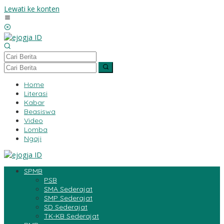
Lewati ke konten
Home
Literasi
Kabar
Beasiswa
Video
Lomba
Ngaji
SPMB
PSB
SMA Sederajat
SMP Sederajat
SD Sederajat
TK-KB Sederajat