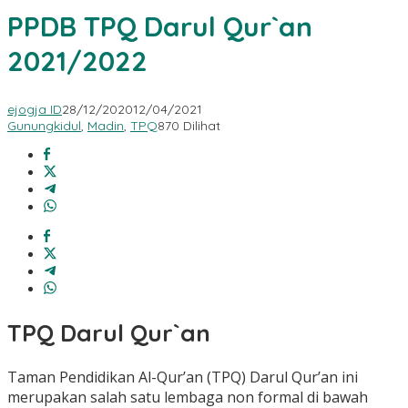
PPDB TPQ Darul Qur`an
2021/2022
ejogja ID
28/12/2020
12/04/2021
Gunungkidul
,
Madin
,
TPQ
870 Dilihat
TPQ Darul Qur`an
Taman Pendidikan Al-Qur’an (TPQ) Darul Qur’an ini
merupakan salah satu lembaga non formal di bawah