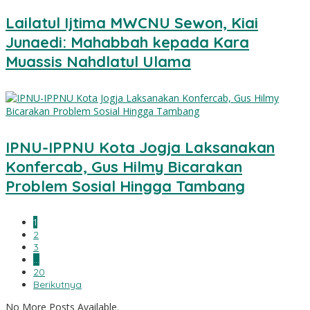
Lailatul Ijtima MWCNU Sewon, Kiai
Junaedi: Mahabbah kepada Kara
Muassis Nahdlatul Ulama
IPNU-IPPNU Kota Jogja Laksanakan
Konfercab, Gus Hilmy Bicarakan
Problem Sosial Hingga Tambang
1
2
3
…
20
Berikutnya
No More Posts Available.