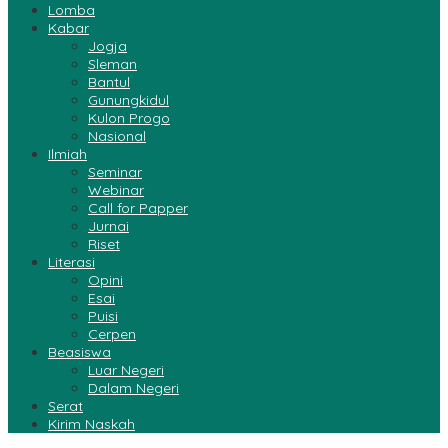
Lomba
Kabar
Jogja
Sleman
Bantul
Gunungkidul
Kulon Progo
Nasional
Ilmiah
Seminar
Webinar
Call for Papper
Jurnai
Riset
Literasi
Opini
Esai
Puisi
Cerpen
Beasiswa
Luar Negeri
Dalam Negeri
Serat
Kirim Naskah