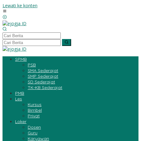
Lewati ke konten
SPMB
PSB
SMA Sederajat
SMP Sederajat
SD Sederajat
TK-KB Sederajat
PMB
Les
Kursus
Bimbel
Privat
Loker
Dosen
Guru
Karyawan