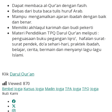
Dapat membaca al-Qur’an dengan fasih.
Bebas dari buta baca tulis huruf Arab.
Mampu mengamalkan ajaran ibadah dengan baik
dan benar.
Memiliki akhlaqul karimah dan budi pekerti
Materi Pendidikan TPQ Darul Qur’an meliputi :
penguasaan buku pegangan Iqro’, hafalan surat-
surat pendek, do’a sehari-hari, praktek ibadah,
belajar, cerita, bermain dan menyanyi lagu-lagu
Islami.
Klik
Darul Qur`an
Viewed:
870
Bimbel Jogja
Kursus Jogja
Madin Jogja
TPA Jogja
TPQ Jogja
Ikuti Kami