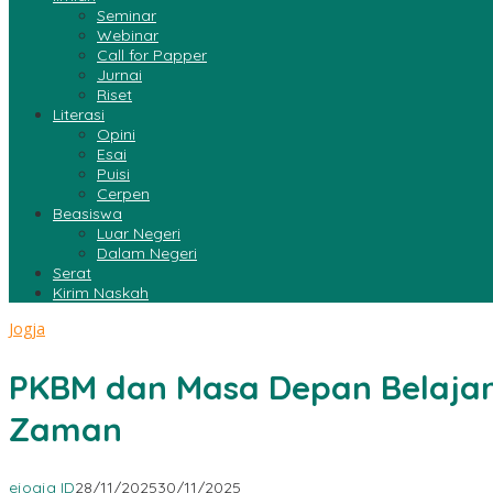
Seminar
Webinar
Call for Papper
Jurnai
Riset
Literasi
Opini
Esai
Puisi
Cerpen
Beasiswa
Luar Negeri
Dalam Negeri
Serat
Kirim Naskah
Jogja
PKBM dan Masa Depan Belajar:
Zaman
ejogja ID
28/11/2025
30/11/2025