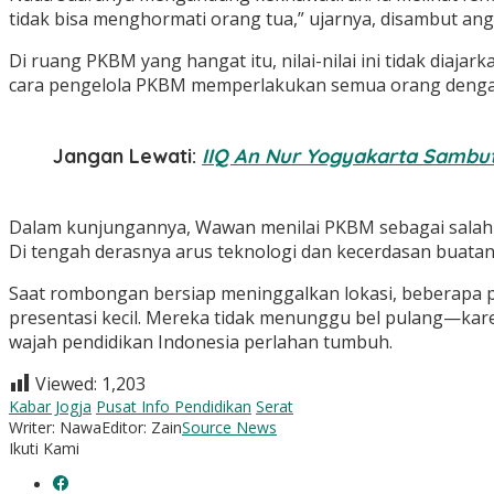
tidak bisa menghormati orang tua,” ujarnya, disambut ang
Di ruang PKBM yang hangat itu, nilai-nilai ini tidak diajar
cara pengelola PKBM memperlakukan semua orang dengan 
Jangan Lewati:
IIQ An Nur Yogyakarta Sambu
Dalam kunjungannya, Wawan menilai PKBM sebagai salah
Di tengah derasnya arus teknologi dan kecerdasan buatan
Saat rombongan bersiap meninggalkan lokasi, beberapa p
presentasi kecil. Mereka tidak menunggu bel pulang—karena
wajah pendidikan Indonesia perlahan tumbuh.
Viewed:
1,203
Kabar Jogja
Pusat Info Pendidikan
Serat
Writer: Nawa
Editor: Zain
Source News
Ikuti Kami