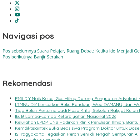
Navigasi pos
Pos sebelumnya
Suara Pelajar, Ruang Debat: Ketika Ide Menjadi Ge
Pos berikutnya
Banjir Serakah
Rekomendasi
PMII DIY Naik Kelas, Gus Hilmy Dorong Penguatan Advokasi 
LTMNU DIY Luncurkan Buku Panduan, Web DAMANU, dan Wo
Tiga Bulan Pertama Jadi Masa Kritis, Sekolah Rakyat Kulon
Ikuti! Lomba-Lomba Ketarbiyahan Nasional 2026
Kelurahan LPDP UNS Hadirkan Klinik Penulisan Ilmiah, Bantu 
Kemdiktisaintek Buka Beasiswa Program Doktor untuk Dose
ISI Yogyakarta Tegaskan Peran Seni di Tengah Gempuran AI
Misteri Tubuh Separuh