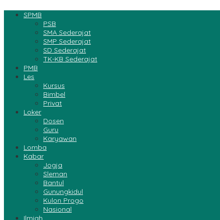
SPMB
PSB
SMA Sederajat
SMP Sederajat
SD Sederajat
TK-KB Sederajat
PMB
Les
Kursus
Bimbel
Privat
Loker
Dosen
Guru
Karyawan
Lomba
Kabar
Jogja
Sleman
Bantul
Gunungkidul
Kulon Progo
Nasional
Ilmiah