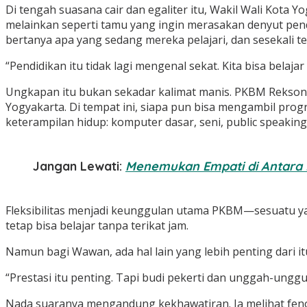
Di tengah suasana cair dan egaliter itu, Wakil Wali Kota
melainkan seperti tamu yang ingin merasakan denyut pend
bertanya apa yang sedang mereka pelajari, dan sesekali t
“Pendidikan itu tidak lagi mengenal sekat. Kita bisa belaja
Ungkapan itu bukan sekadar kalimat manis. PKBM Reksone
Yogyakarta. Di tempat ini, siapa pun bisa mengambil prog
keterampilan hidup: komputer dasar, seni, public speaking
Jangan Lewati:
Menemukan Empati di Antara 
Fleksibilitas menjadi keunggulan utama PKBM—sesuatu yan
tetap bisa belajar tanpa terikat jam.
Namun bagi Wawan, ada hal lain yang lebih penting dari i
“Prestasi itu penting. Tapi budi pekerti dan unggah-ungg
Nada suaranya mengandung kekhawatiran. Ia melihat fenom