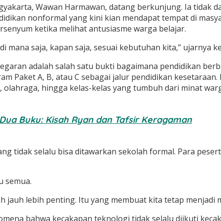
 Yogyakarta, Wawan Harmawan, datang berkunjung. Ia tidak 
idikan nonformal yang kini kian mendapat tempat di masya
ersenyum ketika melihat antusiasme warga belajar.
r di mana saja, kapan saja, sesuai kebutuhan kita,” ujarnya 
garan adalah salah satu bukti bagaimana pendidikan berb
ram Paket A, B, atau C sebagai jalur pendidikan kesetaraan
, olahraga, hingga kelas-kelas yang tumbuh dari minat warg
Dua Buku: Kisah Ryan dan Tafsir Keragaman
g tidak selalu bisa ditawarkan sekolah formal. Para peser
tu semua.
uh jauh lebih penting. Itu yang membuat kita tetap menjadi
ena bahwa kecakapan teknologi tidak selalu diikuti kecaka