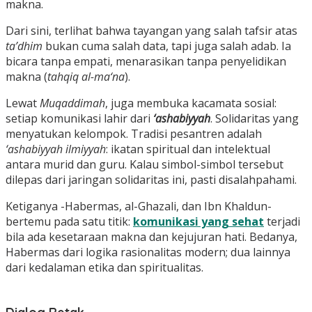
makna.
Dari sini, terlihat bahwa tayangan yang salah tafsir atas
ta’dhim
bukan cuma salah data, tapi juga salah adab. Ia
bicara tanpa empati, menarasikan tanpa penyelidikan
makna (
tahqiq al-ma‘na
).
Lewat
Muqaddimah
, juga membuka kacamata sosial:
setiap komunikasi lahir dari
‘ashabiyyah
. Solidaritas yang
menyatukan kelompok. Tradisi pesantren adalah
‘ashabiyyah ilmiyyah
: ikatan spiritual dan intelektual
antara murid dan guru. Kalau simbol-simbol tersebut
dilepas dari jaringan solidaritas ini, pasti disalahpahami.
Ketiganya -Habermas, al-Ghazali, dan Ibn Khaldun-
bertemu pada satu titik:
komunikasi yang sehat
terjadi
bila ada kesetaraan makna dan kejujuran hati. Bedanya,
Habermas dari logika rasionalitas modern; dua lainnya
dari kedalaman etika dan spiritualitas.