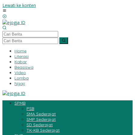
Lewati ke konten
Home
Literasi
Kabar
Beasiswa
Video
Lomba
Ngaji
SPMB
PSB
SMA Sederajat
SMP Sederajat
SD Sederajat
TK-KB Sederajat