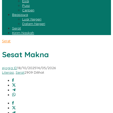
Esai
Puisi
Cerpen
Beasiswa
Luar Negeri
Dalam Negeri
Serat
Kirim Naskah
Serat
Sesat Makna
ejogja ID
18/10/2025
14/05/2026
Literasi
,
Serat
2909 Dilihat