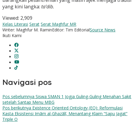
yang kini langka:
ta’dib.
Viewed:
2,909
Kelas Literasi
Serat
Serat Maghfur MR
Writer: Maghfur M. Ramin
Editor: Tim Editorial
Source News
Ikuti Kami
Navigasi pos
Pos sebelumnya
Siswa SMAN 1 Jogja Guling-Guling Menahan Sakit
setelah Santap Menu MBG
Pos berikutnya
Existence Oriented Ontology (EO): Reformulasi
Kasta Eksistensi Imām al-Ghazālī, Menantang Klaim “Sapu Jagat”
Triple O