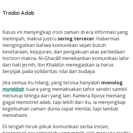
Tradisi Adab
Kasus ini menyingkap ironi zaman: di era informasi yang
melimpah, makna justru
sering tercecer
. Habermas
mengingatkan bahwa komunikasi sejati butuh
kesetaraan, kejujuran, dan pengakuan atas perbedaan
horizon makna. Al-Ghazâlî menekankan komunikasi lahir
dari hati jernih, Ibn Khaldûn menegaskan ia harus
berpijak pada solidaritas nilai dan budaya.
Jika semua itu hilang, yang tersisa hanyalah
monolog
murakkab
: suara yang memaksakan tafsir sendiri sambil
menutup telinga dari yang lain. Kamera Xpose memang
gagal memotret adab, tapi lebih dari itu, ia menyingkap
kegelisahan zaman: dunia cepat menilai, tapi lambat
memahami.
Di tengah hiruk-pikuk komunikasi serba instan,
barangkali pesantrenlah yang masih ajek menjaga tradisi