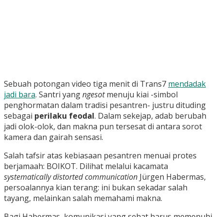
Sebuah potongan video tiga menit di Trans7
mendadak
jadi bara
. Santri yang
ngesot
menuju kiai -simbol
penghormatan dalam tradisi pesantren- justru dituding
sebagai
perilaku feodal
. Dalam sekejap, adab berubah
jadi olok-olok, dan makna pun tersesat di antara sorot
kamera dan gairah sensasi.
Salah tafsir atas kebiasaan pesantren menuai protes
berjamaah: BOIKOT. Dilihat melalui kacamata
systematically distorted communication
Jürgen Habermas,
persoalannya kian terang: ini bukan sekadar salah
tayang, melainkan salah memahami makna.
Bagi Habermas, komunikasi yang sehat harus memenuhi