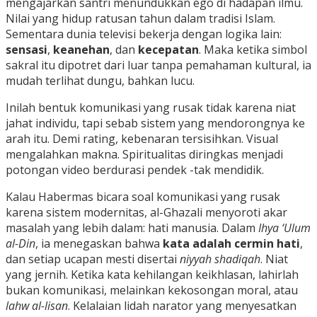
mengajarkan santri menundukkan ego di hadapan ilmu.
Nilai yang hidup ratusan tahun dalam tradisi Islam.
Sementara dunia televisi bekerja dengan logika lain:
sensasi
,
keanehan
, dan
kecepatan
. Maka ketika simbol
sakral itu dipotret dari luar tanpa pemahaman kultural, ia
mudah terlihat dungu, bahkan lucu.
Inilah bentuk komunikasi yang rusak tidak karena niat
jahat individu, tapi sebab sistem yang mendorongnya ke
arah itu. Demi rating, kebenaran tersisihkan. Visual
mengalahkan makna. Spiritualitas diringkas menjadi
potongan video berdurasi pendek -tak mendidik.
Kalau Habermas bicara soal komunikasi yang rusak
karena sistem modernitas, al-Ghazali menyoroti akar
masalah yang lebih dalam: hati manusia. Dalam
Ihya ‘Ulum
al-Din
, ia menegaskan bahwa
kata adalah cermin hati
,
dan setiap ucapan mesti disertai
niyyah shadiqah
. Niat
yang jernih. Ketika kata kehilangan keikhlasan, lahirlah
bukan komunikasi, melainkan kekosongan moral, atau
lahw al-lisan
. Kelalaian lidah narator yang menyesatkan