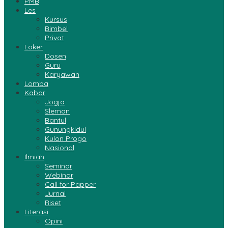
PMB
Les
Kursus
Bimbel
Privat
Loker
Dosen
Guru
Karyawan
Lomba
Kabar
Jogja
Sleman
Bantul
Gunungkidul
Kulon Progo
Nasional
Ilmiah
Seminar
Webinar
Call for Papper
Jurnai
Riset
Literasi
Opini