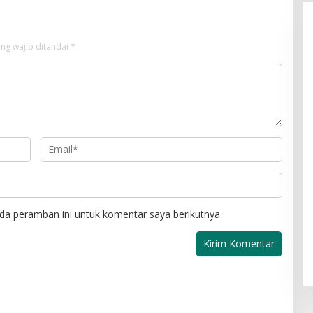
ng wajib ditandai
*
da peramban ini untuk komentar saya berikutnya.