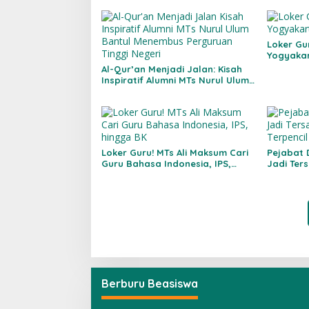
Loker Gu
Yogyaka
Al-Qur’an Menjadi Jalan: Kisah
Inspiratif Alumni MTs Nurul Ulum
Bantul Menembus Perguruan
Tinggi Negeri
Loker Guru! MTs Ali Maksum Cari
Pejabat 
Guru Bahasa Indonesia, IPS,
Jadi Ter
hingga BK
Terpencil
Berburu Beasiswa