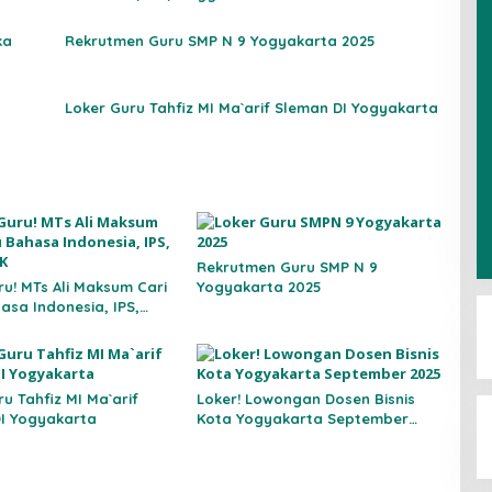
ka
Rekrutmen Guru SMP N 9 Yogyakarta 2025
Loker Guru Tahfiz MI Ma`arif Sleman DI Yogyakarta
Rekrutmen Guru SMP N 9
ru! MTs Ali Maksum Cari
Yogyakarta 2025
asa Indonesia, IPS,
K
u Tahfiz MI Ma`arif
Loker! Lowongan Dosen Bisnis
I Yogyakarta
Kota Yogyakarta September
2025