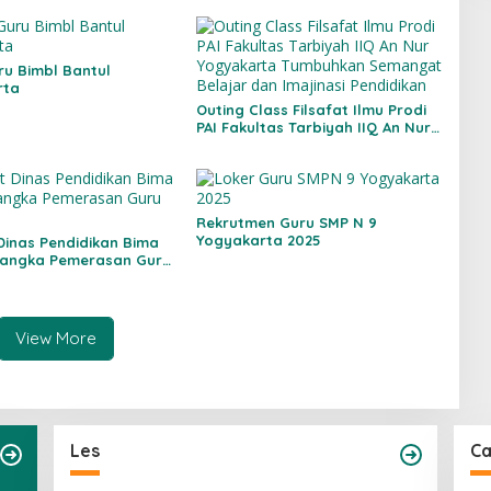
ru Bimbl Bantul
rta
Outing Class Filsafat Ilmu Prodi
PAI Fakultas Tarbiyah IIQ An Nur
Yogyakarta Tumbuhkan
Semangat Belajar dan Imajinasi
Pendidikan
Rekrutmen Guru SMP N 9
Yogyakarta 2025
Dinas Pendidikan Bima
sangka Pemerasan Guru
View More
Les
Ca