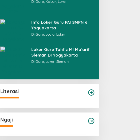
Di Guru, Kabar, Loker
Info Loker Guru PAI SMPN 6
Yogyakarta
Di Guru, Jogja, Loker
Loker Guru Tahfiz MI Ma`arif
Sleman DI Yogyakarta
Di Guru, Loker, Sleman
Literasi
Ngaji