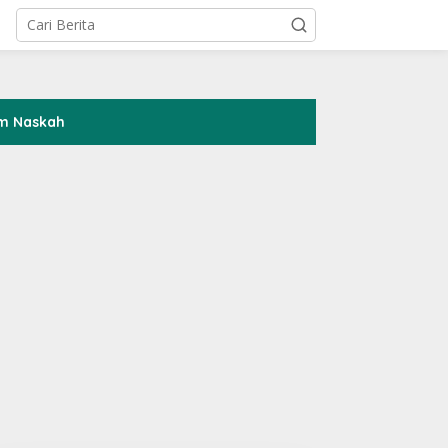
im Naskah