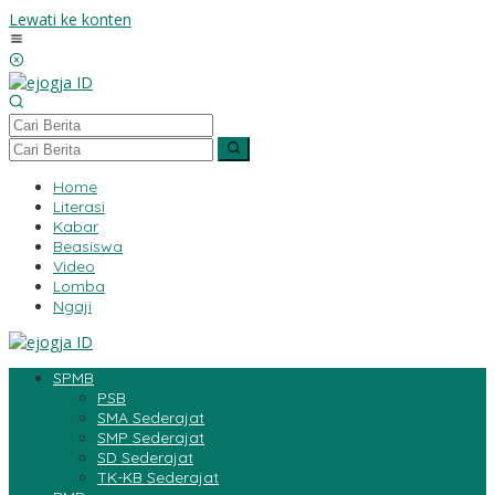
Lewati ke konten
Home
Literasi
Kabar
Beasiswa
Video
Lomba
Ngaji
SPMB
PSB
SMA Sederajat
SMP Sederajat
SD Sederajat
TK-KB Sederajat