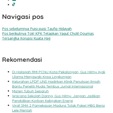
Navigasi pos
Pos sebelumnya
Puisi-puisi Taufiq Hidayah
Pos berikutnya
Tok! KPK Tetapkan Yaqut Cholil Qoumas
Tersangka Korupsi Kuata Haji
Rekomendasi
Di Halaqah RMI PCNU Kota Pekalongan, Gus Hilmy Ajak
Ulama Menjawab Krisis Lingkungan
Kelurahan LPDP UNS Hadirkan Klinik Penulisan Ilmiah,
Bantu Peneliti Muda Tembus Jurnal Internasional
Misteri Tubuh Separuh
Wacana Sekolah Daring, Gus Hilmy: Jangan Jadikan
Pendidikan Korban Kebijakan Energi
Viral! SMA 2 Pamekasan Madura Tolak Paket MBG Berisi
Lele Mentah