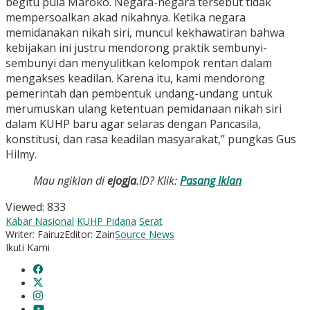
begitu pula Maroko. Negara-negara tersebut tidak
mempersoalkan akad nikahnya. Ketika negara
memidanakan nikah siri, muncul kekhawatiran bahwa
kebijakan ini justru mendorong praktik sembunyi-
sembunyi dan menyulitkan kelompok rentan dalam
mengakses keadilan. Karena itu, kami mendorong
pemerintah dan pembentuk undang-undang untuk
merumuskan ulang ketentuan pemidanaan nikah siri
dalam KUHP baru agar selaras dengan Pancasila,
konstitusi, dan rasa keadilan masyarakat,” pungkas Gus
Hilmy.
Mau ngiklan di
ejogja
.ID? Klik:
Pasang Iklan
Viewed:
833
Kabar Nasional
KUHP Pidana
Serat
Writer: Fairuz
Editor: Zain
Source News
Ikuti Kami