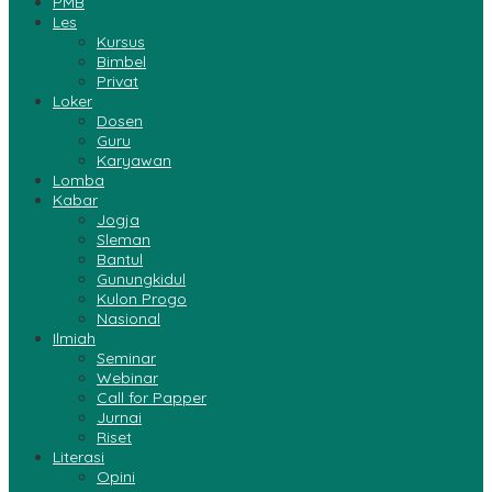
PMB
Les
Kursus
Bimbel
Privat
Loker
Dosen
Guru
Karyawan
Lomba
Kabar
Jogja
Sleman
Bantul
Gunungkidul
Kulon Progo
Nasional
Ilmiah
Seminar
Webinar
Call for Papper
Jurnai
Riset
Literasi
Opini