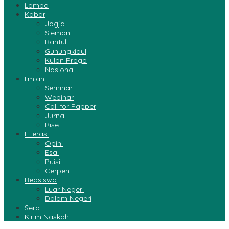
Lomba
Kabar
Jogja
Sleman
Bantul
Gunungkidul
Kulon Progo
Nasional
Ilmiah
Seminar
Webinar
Call for Papper
Jurnai
Riset
Literasi
Opini
Esai
Puisi
Cerpen
Beasiswa
Luar Negeri
Dalam Negeri
Serat
Kirim Naskah