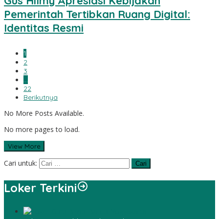
Gus Hilmy Apresiasi Kebijakan
Pemerintah Tertibkan Ruang Digital:
Identitas Resmi
1
2
3
…
22
Berikutnya
No More Posts Available.
No more pages to load.
View More
Cari untuk:
Loker Terkini