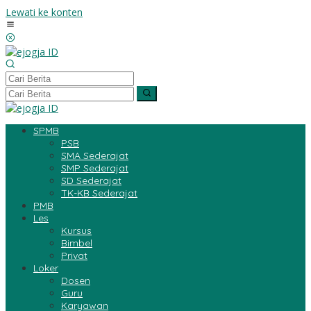
Lewati ke konten
SPMB
PSB
SMA Sederajat
SMP Sederajat
SD Sederajat
TK-KB Sederajat
PMB
Les
Kursus
Bimbel
Privat
Loker
Dosen
Guru
Karyawan