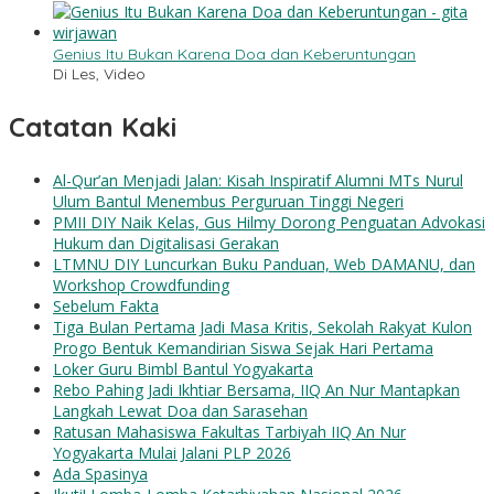
Genius Itu Bukan Karena Doa dan Keberuntungan
Di Les, Video
Catatan Kaki
Al-Qur’an Menjadi Jalan: Kisah Inspiratif Alumni MTs Nurul
Ulum Bantul Menembus Perguruan Tinggi Negeri
PMII DIY Naik Kelas, Gus Hilmy Dorong Penguatan Advokasi
Hukum dan Digitalisasi Gerakan
LTMNU DIY Luncurkan Buku Panduan, Web DAMANU, dan
Workshop Crowdfunding
Sebelum Fakta
Tiga Bulan Pertama Jadi Masa Kritis, Sekolah Rakyat Kulon
Progo Bentuk Kemandirian Siswa Sejak Hari Pertama
Loker Guru Bimbl Bantul Yogyakarta
Rebo Pahing Jadi Ikhtiar Bersama, IIQ An Nur Mantapkan
Langkah Lewat Doa dan Sarasehan
Ratusan Mahasiswa Fakultas Tarbiyah IIQ An Nur
Yogyakarta Mulai Jalani PLP 2026
Ada Spasinya