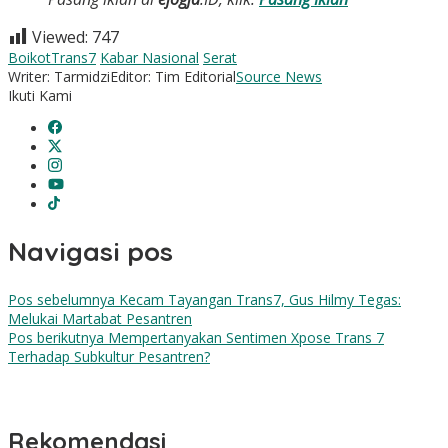
Viewed:
747
BoikotTrans7
Kabar Nasional
Serat
Writer: Tarmidzi
Editor: Tim Editorial
Source News
Ikuti Kami
Navigasi pos
Pos sebelumnya
Kecam Tayangan Trans7, Gus Hilmy Tegas:
Melukai Martabat Pesantren
Pos berikutnya
Mempertanyakan Sentimen Xpose Trans 7
Terhadap Subkultur Pesantren?
Rekomendasi