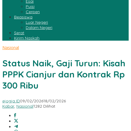
Esai
Puisi
Cerpen
Beasiswa
Luar Negeri
Dalam Negeri
Serat
Kirim Naskah
Nasional
Status Naik, Gaji Turun: Kisah
PPPK Cianjur dan Kontrak Rp
300 Ribu
ejogja ID
09/02/2026
18/02/2026
Kabar
,
Nasional
1282 Dilihat