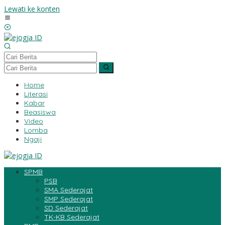
Lewati ke konten
Home
Literasi
Kabar
Beasiswa
Video
Lomba
Ngaji
SPMB
PSB
SMA Sederajat
SMP Sederajat
SD Sederajat
TK-KB Sederajat