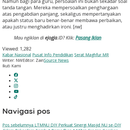
Namun bagi para guru, persoalan ini bukan sekadar soal
tanda tangan. Mereka mempersoalkan penghargaan
atas pengabdian panjang, sekaligus mempertanyakan
apakah status baru benar-benar membawa perbaikan,
atau justru menghadirkan ironi. [
nw
]
Mau ngiklan di
ejogja
.ID? Klik:
Pasang Iklan
Viewed:
1,282
Kabar Nasional
Pusat Info Pendidikan
Serat Maghfur MR
Writer: NW
Editor: Zain
Source News
Ikuti Kami
Navigasi pos
Pos sebelumnya
LTMNU DIY Perkuat Sinergi Masjid NU se-DIY