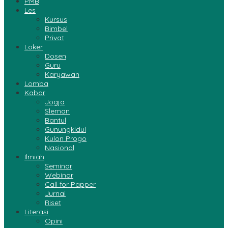
PMB
Les
Kursus
Bimbel
Privat
Loker
Dosen
Guru
Karyawan
Lomba
Kabar
Jogja
Sleman
Bantul
Gunungkidul
Kulon Progo
Nasional
Ilmiah
Seminar
Webinar
Call for Papper
Jurnai
Riset
Literasi
Opini