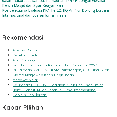
dalam Rakordasi: Sambut Ramadhan 1447 H dengan Gerakan
Bersih Masjid dan Syiar Keagamaan
Pos berikutnya
Evaluasi KKN ke-22, IIQ An Nur Dorong Ekspansi
Internasional dan Luaran Jurnal Ilmiah
Rekomendasi
Alienasi Digital
Sebelum Fakta
Ada Spasinya
Ikuti! Lomba-Lomba Ketarbiyahan Nasional 2026
Di Halaqah RMI PCNU Kota Pekalongan, Gus Hilmy Ajak
Ulama Menjawab Krisis Lingkungan
Merawat Nalar
Kelurahan LPDP UNS Hadirkan Klinik Penulisan Ilmiah,
Bantu Peneliti Muda Tembus Jurnal Internasional
Habitus Popularitas
Kabar Pilihan