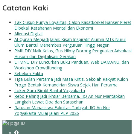
Catatan Kaki
Tak Cukup Punya Loyalitas, Calon Kasatkorkel Banser Pleret
Dibekali Ketahanan Mental dan Ekonomi
Alienasi Digital
Al-Qur’an Menjadi Jalan: Kisah Inspiratif Alumni MTs Nurul
Ulum Bantul Menembus Perguruan Tinggi Negeri
PMII DIY Naik Kelas, Gus Hilmy Dorong Penguatan Advokasi
Hukum dan Digitalisasi Gerakan
LTMNU DIY Luncurkan Buku Panduan, Web DAMANU, dan
Workshop Crowdfunding
Sebelum Fakta
Tiga Bulan Pertama Jadi Masa Kritis, Sekolah Rakyat Kulon
Progo Bentuk Kemandirian Siswa Sejak Hari Pertama
Loker Guru Bimbl Bantul Yogyakarta
Rebo Pahing Jadi Ikhtiar Bersama, IIQ An Nur Mantapkan
Langkah Lewat Doa dan Sarasehan
Ratusan Mahasiswa Fakultas Tarbiyah IIQ An Nur
Yogyakarta Mulai Jalani PLP 2026