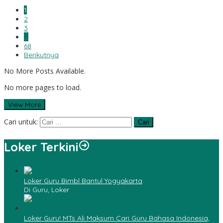
1
2
3
…
68
Berikutnya
No More Posts Available.
No more pages to load.
View More
Cari untuk:
Loker Terkini
Loker Guru Bimbl Bantul Yogyakarta
Di Guru, Loker
Loker Guru! MTs Ali Maksum Cari Guru Bahasa Indonesia,