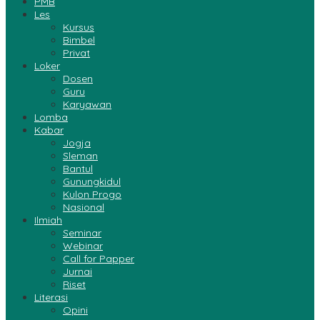
PMB
Les
Kursus
Bimbel
Privat
Loker
Dosen
Guru
Karyawan
Lomba
Kabar
Jogja
Sleman
Bantul
Gunungkidul
Kulon Progo
Nasional
Ilmiah
Seminar
Webinar
Call for Papper
Jurnai
Riset
Literasi
Opini