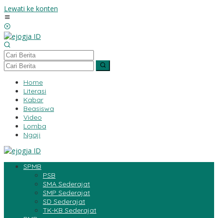
Lewati ke konten
Home
Literasi
Kabar
Beasiswa
Video
Lomba
Ngaji
SPMB
PSB
SMA Sederajat
SMP Sederajat
SD Sederajat
TK-KB Sederajat