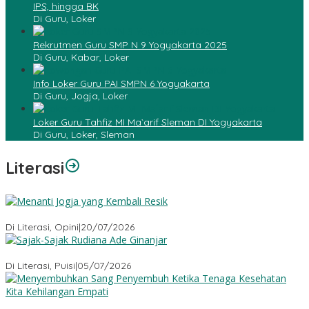
IPS, hingga BK
Di Guru, Loker
Rekrutmen Guru SMP N 9 Yogyakarta 2025
Di Guru, Kabar, Loker
Info Loker Guru PAI SMPN 6 Yogyakarta
Di Guru, Jogja, Loker
Loker Guru Tahfiz MI Ma`arif Sleman DI Yogyakarta
Di Guru, Loker, Sleman
Literasi
Menanti Jogja yang Kembali Resik
Di Literasi, Opini
|
20/07/2026
Sajak-Sajak Rudiana Ade Ginanjar
Di Literasi, Puisi
|
05/07/2026
Menyembuhkan Sang Penyembuh: Tenaga Kesehatan Kita