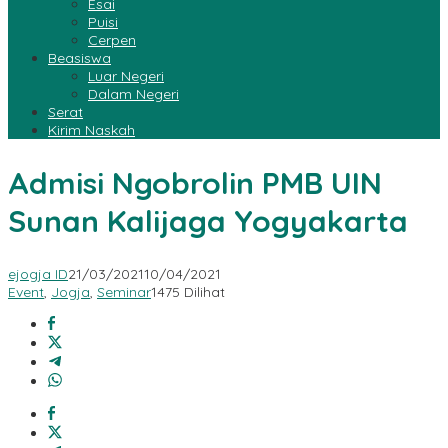
Esai
Puisi
Cerpen
Beasiswa
Luar Negeri
Dalam Negeri
Serat
Kirim Naskah
Admisi Ngobrolin PMB UIN
Sunan Kalijaga Yogyakarta
ejogja ID
21/03/2021
10/04/2021
Event
,
Jogja
,
Seminar
1475 Dilihat