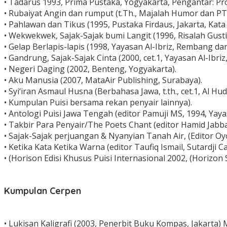
• Tadarus 1993, Prima Pustaka, Yogyakarta, Pengantar: Pr
• Rubaiyat Angin dan rumput (t.Th., Majalah Humor dan P
• Pahlawan dan Tikus (1995, Pustaka Firdaus, Jakarta, Kata
• Wekwekwek, Sajak-Sajak bumi Langit (1996, Risalah Gusti
• Gelap Berlapis-lapis (1998, Yayasan Al-Ibriz, Rembang dan
• Gandrung, Sajak-Sajak Cinta (2000, cet.1, Yayasan Al-Ibri
• Negeri Daging (2002, Benteng, Yogyakarta).
• Aku Manusia (2007, MataAir Publishing, Surabaya).
• Syi‘iran Asmaul Husna (Berbahasa Jawa, t.th., cet.1, Al H
• Kumpulan Puisi bersama rekan penyair lainnya).
• Antologi Puisi Jawa Tengah (editor Pamuji MS, 1994, Yay
• Takbir Para Penyair/The Poets Chant (editor Hamid Jabbar,
• Sajak-Sajak perjuangan & Nyanyian Tanah Air, (Editor Oy
• Ketika Kata Ketika Warna (editor Taufiq Ismail, Sutardji
• (Horison Edisi Khusus Puisi Internasional 2002, (Horizon 
Kumpulan Cerpen
• Lukisan Kaligrafi (2003, Penerbit Buku Kompas, Jakarta)