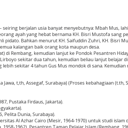
 seiring berjalan usia banyat menyebutnya: Mbah Mus, lahi
orang ayah yang hebat bernama KH. Bisri Mustofa sang penga
hli pidato. Bahkan menurut KH. Saifuddin Zuhri, KH. Bisr
 semua kalangan baik orang kota maupun desa.
at) di Rembang, kemudian lanjut ke Pondok Pesantren Hiday
i Lirboyo sekitar dua tahun, kemudian beliau lanjut belaja
lebih sekitar 4 tahun Gus Mus mondok di sana. Kemudian me
sa Jawa, t,th, Assegaf, Surabaya) (Proses kebahagiaan (t.th,
87, Pustaka Firdaus, Jakarta).
ogyakarta).
, Pelita Dunia, Surabaya).
rsitas Al Azhar Cairo (Mesir, 1964-1970) untuk studi islam
a, 1958-1962), Pesantren Taman Pelajar Islam (Rembang, 19