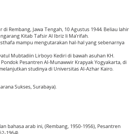
r di Rembang, Jawa Tengah, 10 Agustus 1944. Beliau lahir
rang Kitab Tafsir Al Ibriz li Ma’rifah.
i Musthafa mampu mengutarakan hal-hal yang sebenarnya
atul Mubtadiin Lirboyo Kediri di bawah asuhan KH.
r di Pondok Pesantren Al-Munawwir Krapyak Yogyakarta, di
lanjutkan studinya di Universitas Al-Azhar Kairo.
 Sarana Sukses, Surabaya).
 dan bahasa arab ini, (Rembang, 1950-1956), Pesantren
62-1964).