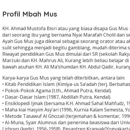
Profil Mbah Mus
KH. Ahmad Mustofa Bisri atau yang biasa disapa Gus Mus –
dari seorang ibu yang bernama Nyai Marafah Cholil dan se
Ayah Gus Mus juga dikenal sebagai seorang orator atau a
sulit sehingga menjadi begitu gamblang, mudah diterima
Riwayat pendidikan Gus Mus dimulai dari SR (sekolah Raky
Marzuki dan KH. Mahrus Ali, Kurang lebih beliau belajar d
bawah asuhan KH. Ali Ma‘shumdan KH. Abdul Qadir, kurang 
Karya-karya Gus Mus yang telah diterbitkan, antara lain:
• Kitab Pendidikan Islam: (Kimiya-us Sa‘adah (terj. Berbaha
• Pokok-Pokok Agama (t.th., Ahmad Putra, Kendal).
• Dasar-Dasar Islam (1987, Abdillah Putra, Kendal).
• Ensiklopedi Ijmak (bersama K.H. Ahmad Sahal Mahfudz, 19
• Maha kiai Hasyim Asy‘ari (1996, Kurnia Kalam Semesta, Y
• Metode Tasawuf Al Ghozali (terjemahan & komentar, 1996
• Al-Muna, Syair Alumnus dan penerima beasiswa dari Unive
Lirboyo (kediri, 1956-1958), Pesantren Krapyak(Yogyakart