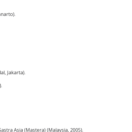
narto).
l, Jakarta).
.
stra Asia (Mastera) (Malaysia, 2005).