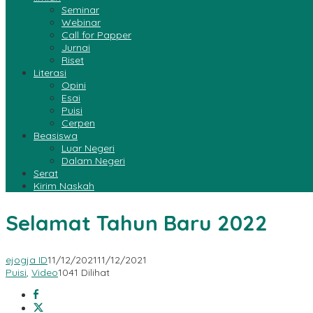
Seminar
Webinar
Call for Papper
Jurnai
Riset
Literasi
Opini
Esai
Puisi
Cerpen
Beasiswa
Luar Negeri
Dalam Negeri
Serat
Kirim Naskah
Selamat Tahun Baru 2022
ejogja ID
11/12/2021
11/12/2021
Puisi
,
Video
1041 Dilihat