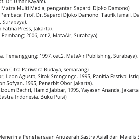
of. Dr. Umar Kayam).
T Matra Multi Media, pengantar: Sapardi Djoko Damono).
 Pembaca: Prof. Dr. Sapardi Djoko Damono, Taufik Ismail, Da
, Surabaya).
 Fatma Press, Jakarta).
z, Rembang; 2006, cet.2, MataAir, Surabaya).
uda, Temanggung; 1997, cet.2, MataAir Publishing, Surabaya).
asan Citra Pariwara Budaya, semarang).
 Leon Agusta, Sitok Srengenge, 1995, Panitia Festival Istiqla
on Sofyan, 1995, Penerbit Obor Jakarta).
 Calzoum Bachri, Hamid Jabbar, 1995, Yayasan Ananda, Jakarta)
Sastra Indonesia, Buku Puisi).
 Menerima Penghargaan Anugerah Sastra Asia‖ dari Majelis Sa