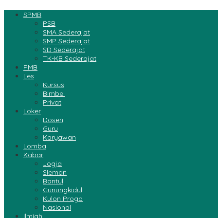
SPMB
PSB
SMA Sederajat
SMP Sederajat
SD Sederajat
TK-KB Sederajat
PMB
Les
Kursus
Bimbel
Privat
Loker
Dosen
Guru
Karyawan
Lomba
Kabar
Jogja
Sleman
Bantul
Gunungkidul
Kulon Progo
Nasional
Ilmiah