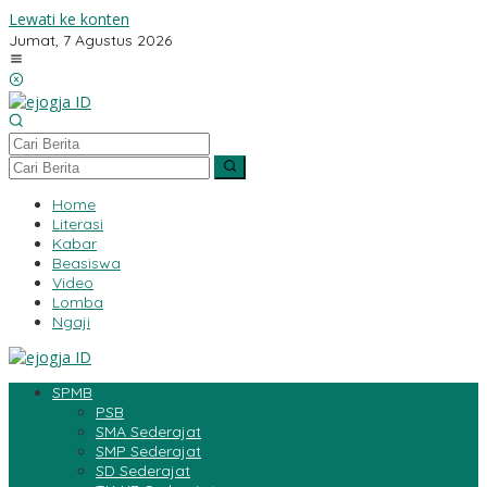
Lewati ke konten
Jumat, 7 Agustus 2026
Home
Literasi
Kabar
Beasiswa
Video
Lomba
Ngaji
SPMB
PSB
SMA Sederajat
SMP Sederajat
SD Sederajat