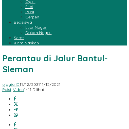
Opini
Esai
Puisi
Cerpen
Beasiswa
Luar Negeri
Dalam Negeri
Serat
Kirim Naskah
Perantau di Jalur Bantul-
Sleman
ejogja ID
11/12/2021
11/12/2021
Puisi
,
Video
1411 Dilihat