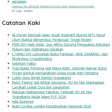
Genius Itu Bukan Karena Doa dan Keberuntungan
Di Les, Video
Catatan Kaki
Al-Qur’an Menjadi Jalan: Kisah Inspiratif Alumni MTs Nurul
Ulum Bantul Menembus Perguruan Tinggi Negeri
PMII DIY Naik Kelas, Gus Hilmy Dorong Penguatan Advokasi
Hukum dan Digitalisasi Gerakan
LTMNU DIY Luncurkan Buku Panduan, Web DAMANU, dan
Workshop Crowdfunding
Sebelum Fakta
Tiga Bulan Pertama Jadi Masa Kritis, Sekolah Rakyat Kulon
Progo Bentuk Kemandirian Siswa Sejak Hari Pertama
Loker Guru Bimbl Bantul Yogyakarta
Rebo Pahing Jadi Ikhtiar Bersama, IIQ An Nur Mantapkan
Langkah Lewat Doa dan Sarasehan
Ratusan Mahasiswa Fakultas Tarbiyah IIQ An Nur
Yogyakarta Mulai Jalani PLP 2026
Ada Spasinya
Ikuti! Lomba-Lomba Ketarbiyahan Nasional 2026