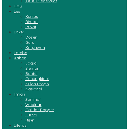
TK-KB Sederajat
PMB
Les
Kursus
Bimbel
Privat
Loker
Dosen
Guru
Karyawan
Lomba
Kabar
Jogja
Sleman
Bantul
Gunungkidul
Kulon Progo
Nasional
Ilmiah
Seminar
Webinar
Call for Papper
Jurnai
Riset
Literasi