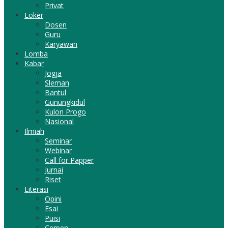
Privat
Loker
Dosen
Guru
Karyawan
Lomba
Kabar
Jogja
Sleman
Bantul
Gunungkidul
Kulon Progo
Nasional
Ilmiah
Seminar
Webinar
Call for Papper
Jurnai
Riset
Literasi
Opini
Esai
Puisi
Cerpen