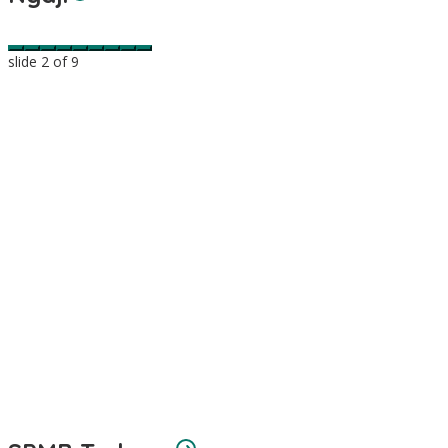
slide
2
of 9