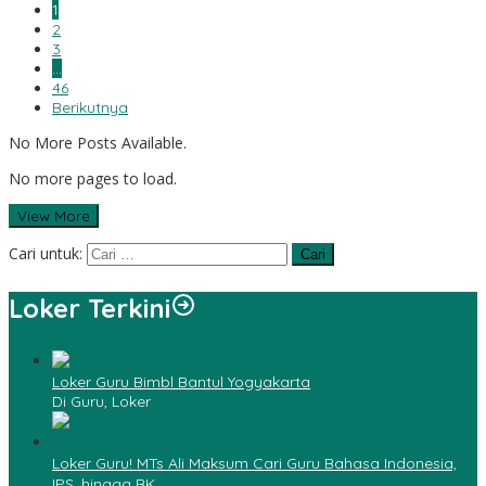
1
2
3
…
46
Berikutnya
No More Posts Available.
No more pages to load.
View More
Cari untuk:
Loker Terkini
Loker Guru Bimbl Bantul Yogyakarta
Di Guru, Loker
Loker Guru! MTs Ali Maksum Cari Guru Bahasa Indonesia,
IPS, hingga BK