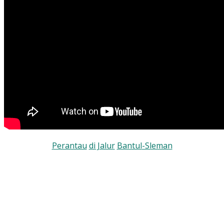
Perantau
di Jalur
Bantul
-Sleman