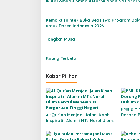
Ikuti! Lomba-Lomba Ketarbiyahan Nasional 
a
s
Kemdiktisaintek Buka Beasiswa Program Dok
i
untuk Dosen Indonesia 2026
p
o
Tongkat Musa
s
Ruang Terbelah
Kabar Pilihan
PMII DIY 
Al-Qur’an Menjadi Jalan: Kisah
Dorong P
Inspiratif Alumni MTs Nurul Ulum
Hukum da
Bantul Menembus Perguruan
Tinggi Negeri