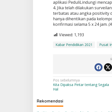
aplikasi PeduliLindungi mencap
4. Jika telah dilakukan survei
terbatas atau angka positivity
hanya dihentikan pada kelompo
konfirmasi selama 5 x 24 jam.
(A
Viewed:
1,193
Kabar Pendidikan 2021
Pusat I
I
N
Pos sebelumnya
Kita Dipaksa Pintar tentang Segala
a
Hal
v
i
Rekomendasi
g