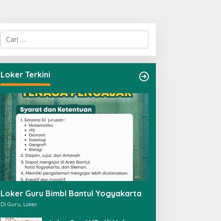
C
a
r
i
u
Loker Terkini
n
t
u
k
:
Loker Guru Bimbl Bantul Yogyakarta
Di Guru, Loker