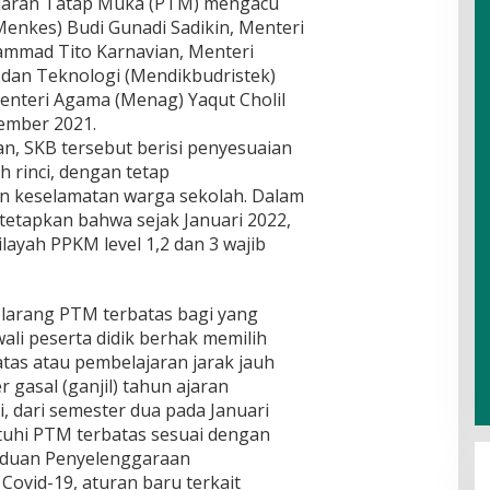
ajaran Tatap Muka (PTM) mengacu
enkes) Budi Gunadi Sadikin, Menteri
mmad Tito Karnavian, Menteri
 dan Teknologi (Mendikbudristek)
nteri Agama (Menag) Yaqut Cholil
ember 2021.
, SKB tersebut berisi penyesuaian
 rinci, dengan tetap
n keselamatan warga sekolah. Dalam
tetapkan bahwa sejak Januari 2022,
layah PPKM level 1,2 dan 3 wajib
larang PTM terbatas bagi yang
ali peserta didik berhak memilih
tas atau pembelajaran jarak jauh
gasal (ganjil) tahun ajaran
i, dari semester dua pada Januari
tuhi PTM terbatas sesuai dengan
nduan Penyelenggaraan
ovid-19, aturan baru terkait