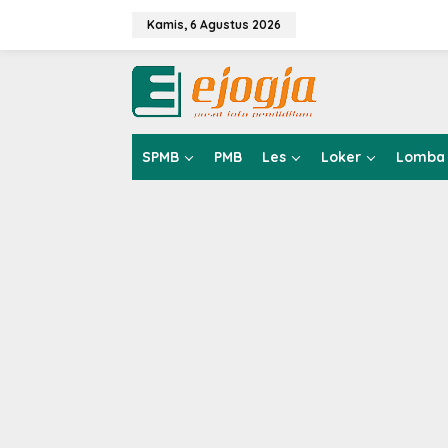
L
e
Kamis, 6 Agustus 2026
w
a
t
i
k
e
k
SPMB
PMB
Les
Loker
Lomba
o
n
t
e
n