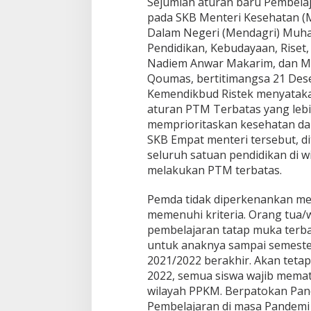
Sejumlah aturan baru Pembel
pada SKB Menteri Kesehatan (M
Dalam Negeri (Mendagri) Muha
Pendidikan, Kebudayaan, Riset,
Nadiem Anwar Makarim, dan Me
Qoumas, bertitimangsa 21 Des
Kemendikbud Ristek menyatakan
aturan PTM Terbatas yang lebih
memprioritaskan kesehatan da
SKB Empat menteri tersebut, di
seluruh satuan pendidikan di wi
melakukan PTM terbatas.
Pemda tidak diperkenankan me
memenuhi kriteria. Orang tua/w
pembelajaran tatap muka terba
untuk anaknya sampai semester 
2021/2022 berakhir. Akan tetap
2022, semua siswa wajib mema
wilayah PPKM. Berpatokan Pa
Pembelajaran di masa Pandemi C