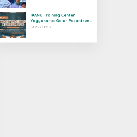
IKANU Training Center
Yogyakarta Gelar Pesantren
Pra-Timur Tengah
Di PSB, SPMB