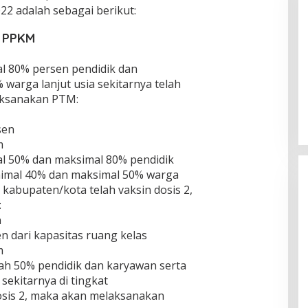
22 adalah sebagai berikut:
h PPKM
l 80% persen pendidik dan
warga lanjut usia sekitarnya telah
Menanti Jogja yang Kembali Resik
aksanakan PTM:
Di Literasi, Opini
|
20/07/2026
sen
m
al 50% dan maksimal 80% pendidik
nimal 40% dan maksimal 50% warga
t kabupaten/kota telah vaksin dosis 2,
:
n
en dari kapasitas ruang kelas
m
ah 50% pendidik dan karyawan serta
sekitarnya di tingkat
Substansi Kefakiran
osis 2, maka akan melaksanakan