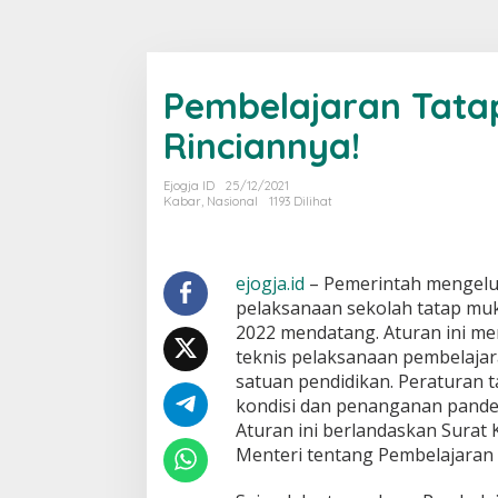
Pembelajaran Tatap
Rinciannya!
Ejogja ID
25/12/2021
Kabar
,
Nasional
1193 Dilihat
ejogja.id
– Pemerintah mengelua
pelaksanaan sekolah tatap muk
2022 mendatang. Aturan ini men
teknis pelaksanaan pembelajar
satuan pendidikan. Peraturan t
kondisi dan penanganan pandemi
Aturan ini berlandaskan Surat
Menteri tentang Pembelajaran 