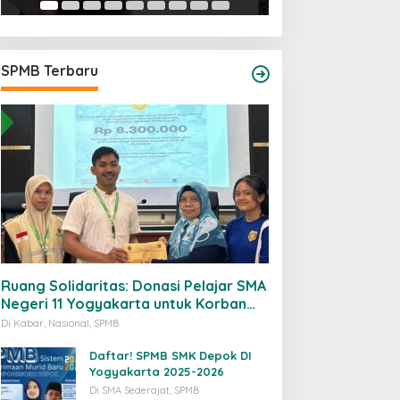
SPMB Terbaru
Ruang Solidaritas: Donasi Pelajar SMA
Negeri 11 Yogyakarta untuk Korban
Banjir Sumatra
Di Kabar, Nasional, SPMB
Daftar! SPMB SMK Depok DI
Yogyakarta 2025-2026
Di SMA Sederajat, SPMB