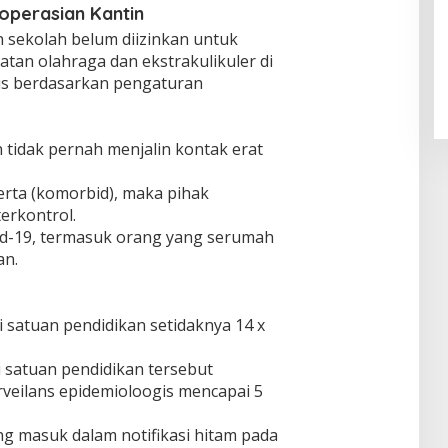
goperasian Kantin
n sekolah belum diizinkan untuk
atan olahraga dan ekstrakulikuler di
us berdasarkan pengaturan
n tidak pernah menjalin kontak erat
erta (komorbid), maka pihak
erkontrol.
id-19, termasuk orang yang serumah
an.
satuan pendidikan setidaknya 14 x
i satuan pendidikan tersebut
surveilans epidemioloogis mencapai 5
ng masuk dalam notifikasi hitam pada