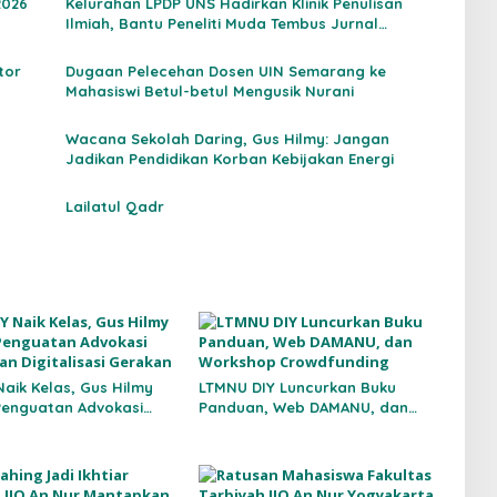
2026
Kelurahan LPDP UNS Hadirkan Klinik Penulisan
Ilmiah, Bantu Peneliti Muda Tembus Jurnal
Internasional
tor
Dugaan Pelecehan Dosen UIN Semarang ke
Mahasiswi Betul-betul Mengusik Nurani
Wacana Sekolah Daring, Gus Hilmy: Jangan
Jadikan Pendidikan Korban Kebijakan Energi
Lailatul Qadr
Naik Kelas, Gus Hilmy
LTMNU DIY Luncurkan Buku
enguatan Advokasi
Panduan, Web DAMANU, dan
n Digitalisasi Gerakan
Workshop Crowdfunding