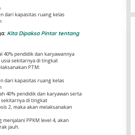
n
en dari kapasitas ruang kelas
m
ga:
Kita Dipaksa Pintar tentang
al 40% pendidik dan karyawannya
usia sekitarnya di tingkat
elaksanakan PTM:
n
en dari kapasitas ruang kelas
m
ah 40% pendidik dan karyawan serta
sekitarnya di tingkat
osis 2, maka akan melaksanakan
 menjalani PPKM level 4, akan
ak jauh.