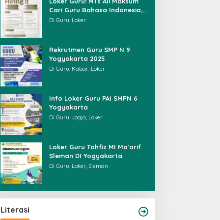
Loker Guru! MTs Ali Maksum
Cari Guru Bahasa Indonesia,
IPS, hingga BK
Di Guru, Loker
Rekrutmen Guru SMP N 9
Yogyakarta 2025
Di Guru, Kabar, Loker
Info Loker Guru PAI SMPN 6
Yogyakarta
Di Guru, Jogja, Loker
Loker Guru Tahfiz MI Ma`arif
Sleman DI Yogyakarta
Di Guru, Loker, Sleman
Literasi