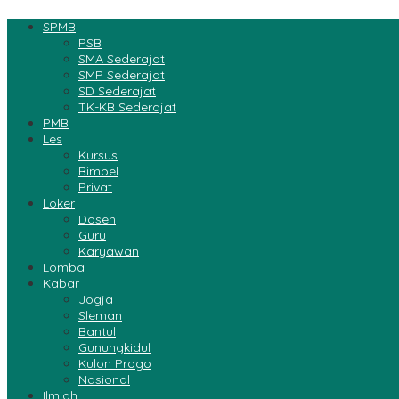
SPMB
PSB
SMA Sederajat
SMP Sederajat
SD Sederajat
TK-KB Sederajat
PMB
Les
Kursus
Bimbel
Privat
Loker
Dosen
Guru
Karyawan
Lomba
Kabar
Jogja
Sleman
Bantul
Gunungkidul
Kulon Progo
Nasional
Ilmiah