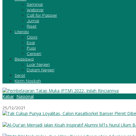
Seminar
Webinar
Call for Papper
Jurnai
Riset
Literasi
Opini
Esai
Puisi
Cerpen
Beasiswa
Luar Negeri
Dalam Negeri
Serat
Kirim Naskah
Kabar
,
Nasional
Pembelajaran Tatap Muka (PTM) 2022, Inilah Rinciannya!
25/12/2021
Tak Cukup Punya Loyalitas, Calon Kasatkorkel Banser Pleret Dib
Al-Qur’an Menjadi Jalan: Kisah Inspiratif Alumni MTs Nurul Ulum 