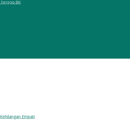
, hingga BK
ngan Empati