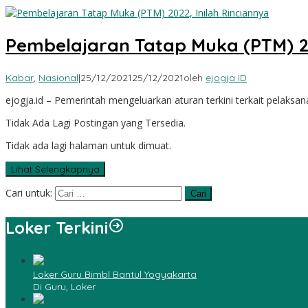
Pembelajaran Tatap Muka (PTM) 20
Kabar
,
Nasional
|
25/12/2021
25/12/2021
oleh
ejogja ID
ejogja.id – Pemerintah mengeluarkan aturan terkini terkait pelaks
Tidak Ada Lagi Postingan yang Tersedia.
Tidak ada lagi halaman untuk dimuat.
Lihat Selengkapnya
Cari untuk:
Loker Terkini
Loker Guru Bimbl Bantul Yogyakarta
Di Guru, Loker