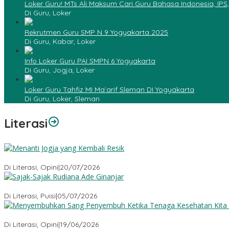
Loker Guru! MTs Ali Maksum Cari Guru Bahasa Indonesia, IPS
Di Guru, Loker
Rekrutmen Guru SMP N 9 Yogyakarta 2025
Di Guru, Kabar, Loker
Info Loker Guru PAI SMPN 6 Yogyakarta
Di Guru, Jogja, Loker
Loker Guru Tahfiz MI Ma`arif Sleman DI Yogyakarta
Di Guru, Loker, Sleman
Literasi
Menanti Jogja yang Kembali Resik
Di Literasi, Opini
|
20/07/2026
Sajak-Sajak Rudiana Ade Ginanjar
Di Literasi, Puisi
|
05/07/2026
Menyembuhkan Sang Penyembuh: Tenaga Kesehatan Kita Kehila
Di Literasi, Opini
|
19/06/2026