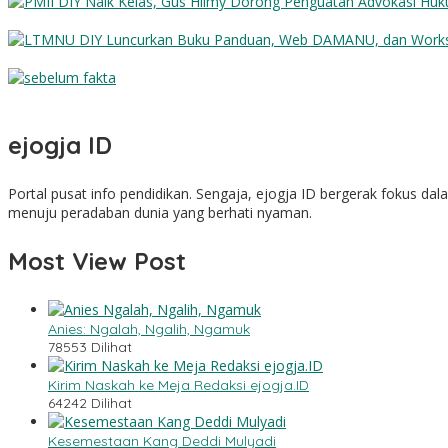
PMII DIY Naik Kelas, Gus Hilmy Dorong Penguatan Advokasi Hukum 
LTMNU DIY Luncurkan Buku Panduan, Web DAMANU, dan Worksho
Sebelum Fakta
ejogja ID
Portal pusat info pendidikan. Sengaja, ejogja ID bergerak fokus d
menuju peradaban dunia yang berhati nyaman.
Most View Post
Anies: Ngalah, Ngalih, Ngamuk
78553 Dilihat
Kirim Naskah ke Meja Redaksi ejogja.ID
64242 Dilihat
Kesemestaan Kang Deddi Mulyadi