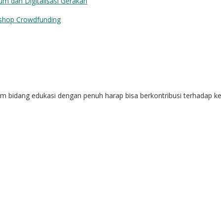
dan Digitalisasi Gerakan
p Crowdfunding
alam bidang edukasi dengan penuh harap bisa berkontribusi terhadap 