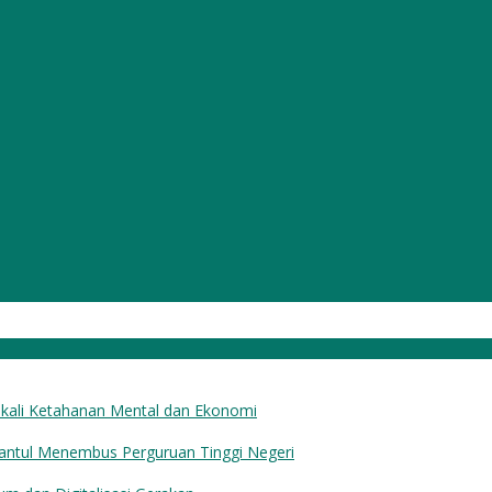
ekali Ketahanan Mental dan Ekonomi
Bantul Menembus Perguruan Tinggi Negeri