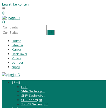
Lewati ke konten
Home
Literasi
Kabar
Beasiswa
Video
Lomba
Ngaji
SPMB
PSB
SMA Sederajat
SMP Sederajat
SD Sederajat
TK-KB Sederajat