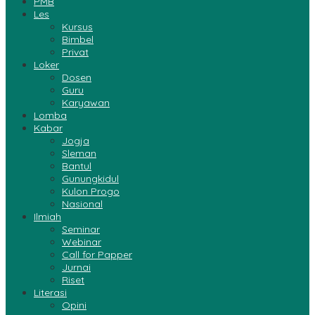
PMB
Les
Kursus
Bimbel
Privat
Loker
Dosen
Guru
Karyawan
Lomba
Kabar
Jogja
Sleman
Bantul
Gunungkidul
Kulon Progo
Nasional
Ilmiah
Seminar
Webinar
Call for Papper
Jurnai
Riset
Literasi
Opini