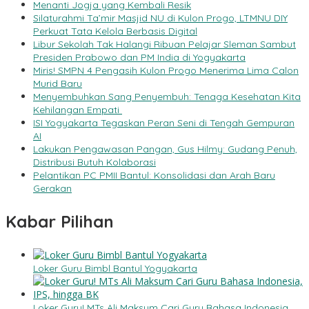
Menanti Jogja yang Kembali Resik
Silaturahmi Ta’mir Masjid NU di Kulon Progo, LTMNU DIY
Perkuat Tata Kelola Berbasis Digital
Libur Sekolah Tak Halangi Ribuan Pelajar Sleman Sambut
Presiden Prabowo dan PM India di Yogyakarta
Miris! SMPN 4 Pengasih Kulon Progo Menerima Lima Calon
Murid Baru
Menyembuhkan Sang Penyembuh: Tenaga Kesehatan Kita
Kehilangan Empati
ISI Yogyakarta Tegaskan Peran Seni di Tengah Gempuran
AI
Lakukan Pengawasan Pangan, Gus Hilmy: Gudang Penuh,
Distribusi Butuh Kolaborasi
Pelantikan PC PMII Bantul: Konsolidasi dan Arah Baru
Gerakan
Kabar Pilihan
Loker Guru Bimbl Bantul Yogyakarta
Loker Guru! MTs Ali Maksum Cari Guru Bahasa Indonesia,