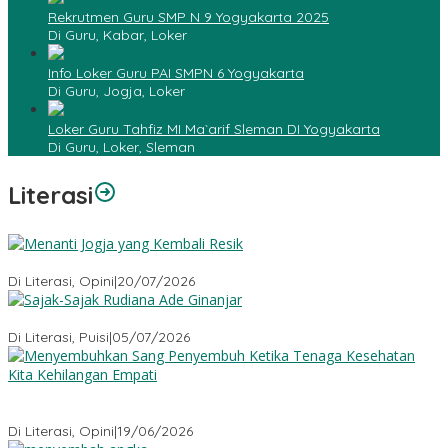
Rekrutmen Guru SMP N 9 Yogyakarta 2025
Di Guru, Kabar, Loker
Info Loker Guru PAI SMPN 6 Yogyakarta
Di Guru, Jogja, Loker
Loker Guru Tahfiz MI Ma`arif Sleman DI Yogyakarta
Di Guru, Loker, Sleman
Literasi
Menanti Jogja yang Kembali Resik
Di Literasi, Opini
|
20/07/2026
Sajak-Sajak Rudiana Ade Ginanjar
Di Literasi, Puisi
|
05/07/2026
Menyembuhkan Sang Penyembuh: Tenaga Kesehatan Kita
Kehilangan Empati
Di Literasi, Opini
|
19/06/2026