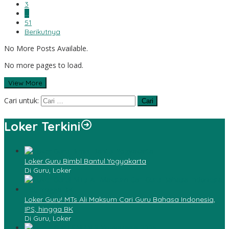
3
…
51
Berikutnya
No More Posts Available.
No more pages to load.
View More
Cari untuk:
Loker Terkini
Loker Guru Bimbl Bantul Yogyakarta
Di Guru, Loker
Loker Guru! MTs Ali Maksum Cari Guru Bahasa Indonesia,
IPS, hingga BK
Di Guru, Loker