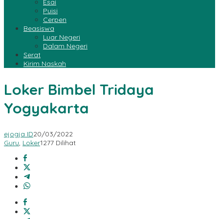
Esai
Puisi
Cerpen
Beasiswa
Luar Negeri
Dalam Negeri
Serat
Kirim Naskah
Loker Bimbel Tridaya
Yogyakarta
ejogja ID
20/03/2022
Guru
,
Loker
1277 Dilihat