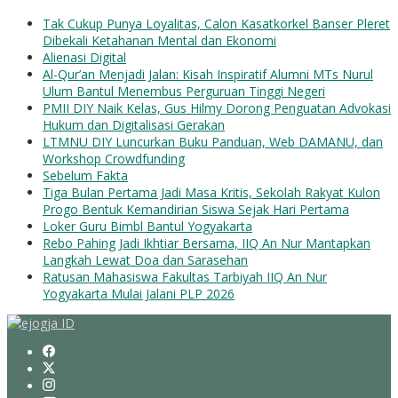
Tak Cukup Punya Loyalitas, Calon Kasatkorkel Banser Pleret
Dibekali Ketahanan Mental dan Ekonomi
Alienasi Digital
Al-Qur’an Menjadi Jalan: Kisah Inspiratif Alumni MTs Nurul
Ulum Bantul Menembus Perguruan Tinggi Negeri
PMII DIY Naik Kelas, Gus Hilmy Dorong Penguatan Advokasi
Hukum dan Digitalisasi Gerakan
LTMNU DIY Luncurkan Buku Panduan, Web DAMANU, dan
Workshop Crowdfunding
Sebelum Fakta
Tiga Bulan Pertama Jadi Masa Kritis, Sekolah Rakyat Kulon
Progo Bentuk Kemandirian Siswa Sejak Hari Pertama
Loker Guru Bimbl Bantul Yogyakarta
Rebo Pahing Jadi Ikhtiar Bersama, IIQ An Nur Mantapkan
Langkah Lewat Doa dan Sarasehan
Ratusan Mahasiswa Fakultas Tarbiyah IIQ An Nur
Yogyakarta Mulai Jalani PLP 2026