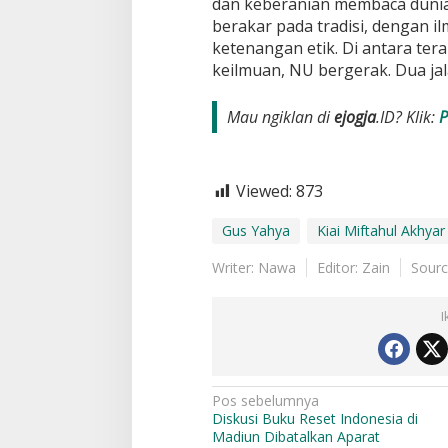
dan keberanian membaca dunia.
berakar pada tradisi, dengan i
ketenangan etik. Di antara te
keilmuan, NU bergerak. Dua jal
Mau ngiklan di
ejogja
.ID? Klik:
P
Viewed:
873
Gus Yahya
Kiai Miftahul Akhyar
Writer: Nawa
Editor: Zain
Sour
I
N
Pos sebelumnya
Diskusi Buku Reset Indonesia di
a
Madiun Dibatalkan Aparat