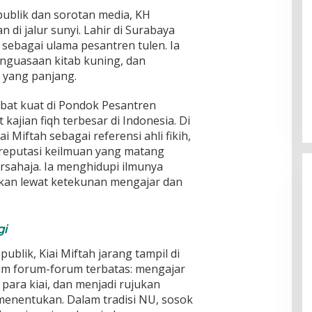
publik dan sorotan media, KH
 di jalur sunyi. Lahir di Surabaya
sebagai ulama pesantren tulen. Ia
enguasaan kitab kuning, dan
 yang panjang.
bat kuat di Pondok Pesantren
t kajian fiqh terbesar di Indonesia. Di
 Miftah sebagai referensi ahli fikih,
 reputasi keilmuan yang matang
ersahaja. Ia menghidupi ilmunya
kan lewat ketekunan mengajar dan
Substansi Kefakiran
gi
blik, Kiai Miftah jarang tampil di
alam forum-forum terbatas: mengajar
para kiai, dan menjadi rujukan
enentukan. Dalam tradisi NU, sosok