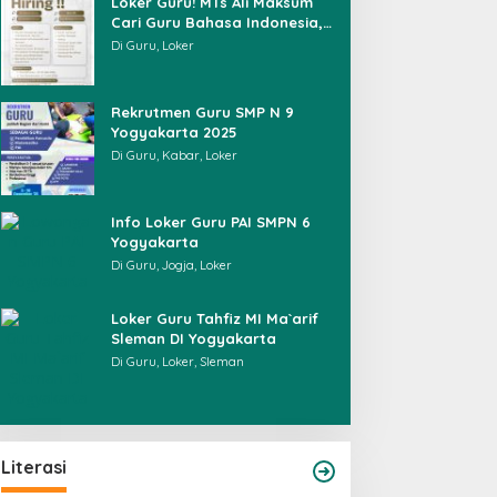
Loker Guru! MTs Ali Maksum
Cari Guru Bahasa Indonesia,
IPS, hingga BK
Di Guru, Loker
Rekrutmen Guru SMP N 9
Yogyakarta 2025
Di Guru, Kabar, Loker
Info Loker Guru PAI SMPN 6
Yogyakarta
Di Guru, Jogja, Loker
Loker Guru Tahfiz MI Ma`arif
Sleman DI Yogyakarta
Di Guru, Loker, Sleman
Menyembuhkan S
Sajak-Sajak Rudiana Ade Ginanjar
Literasi
Tenaga Kesehata
Di Literasi, Puisi
|
05/07/2026