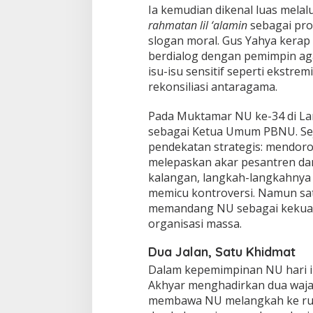
Ia kemudian dikenal luas melal
rahmatan lil ‘alamin
sebagai pro
slogan moral. Gus Yahya kerap 
berdialog dengan pemimpin aga
isu-isu sensitif seperti ekstre
rekonsiliasi antaragama.
Pada Muktamar NU ke-34 di La
sebagai Ketua Umum PBNU. Sej
pendekatan strategis: mendoro
melepaskan akar pesantren dan
kalangan, langkah-langkahnya t
memicu kontroversi. Namun sat
memandang NU sebagai kekuat
organisasi massa.
Dua Jalan, Satu Khidmat
Dalam kepemimpinan NU hari in
Akhyar menghadirkan dua waja
membawa NU melangkah ke ruang