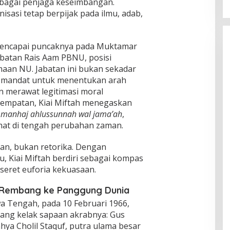
sebagai penjaga keseimbangan.
sasi tetap berpijak pada ilmu, adab,
mencapai puncaknya pada Muktamar
abatan Rais Aam PBNU, posisi
maan NU. Jabatan ini bukan sekadar
n mandat untuk menentukan arah
 merawat legitimasi moral
sempatan, Kiai Miftah menegaskan
a
manhaj ahlussunnah wal jama’ah
,
at di tengah perubahan zaman.
an, bukan retorika. Dengan
, Kiai Miftah berdiri sebagai kompas
rseret euforia kekuasaan.
n Rembang ke Panggung Dunia
a Tengah, pada 10 Februari 1966,
yang kelak sapaan akrabnya: Gus
ya Cholil Staquf, putra ulama besar