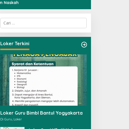
im Naskah
C
a
r
i
u
Loker Terkini
n
t
u
k
:
Loker Guru Bimbl Bantul Yogyakarta
Di Guru, Loker