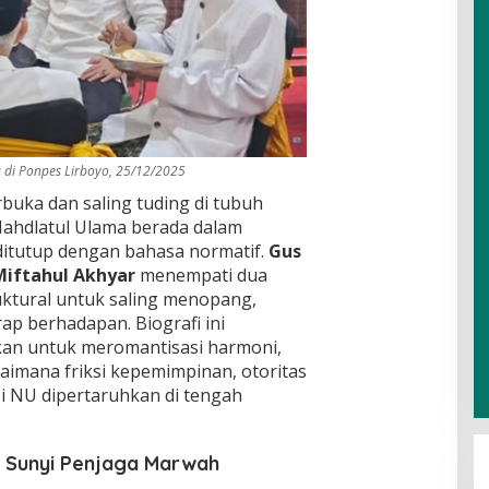
a di Ponpes Lirboyo, 25/12/2025
rbuka dan saling tuding di tubuh
Nahdlatul Ulama berada dalam
 ditutup dengan bahasa normatif.
Gus
Miftahul Akhyar
menempati dua
uktural untuk saling menopang,
ap berhadapan. Biografi ini
kan untuk meromantisasi harmoni,
imana friksi kepemimpinan, otoritas
i NU dipertaruhkan di tengah
Menanti Jogja yang Kembali Resik
ma Sunyi Penjaga Marwah
Di Literasi, Opini
|
20/07/2026