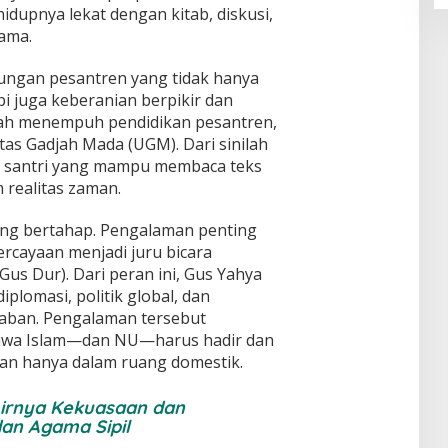
, hidupnya lekat dengan kitab, diskusi,
lama.
ungan pesantren yang tidak hanya
 juga keberanian berpikir dan
ah menempuh pendidikan pesantren,
itas Gadjah Mada (UGM). Dari sinilah
a: santri yang mampu membaca teks
 realitas zaman.
ung bertahap. Pengalaman penting
rcayaan menjadi juru bicara
us Dur). Dari peran ini, Gus Yahya
lomasi, politik global, dan
daban. Pengalaman tersebut
hwa Islam—dan NU—harus hadir dan
ukan hanya dalam ruang domestik.
hirnya Kekuasaan dan
dan Agama Sipil