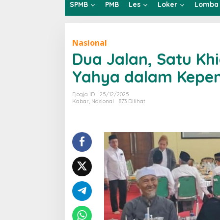
SPMB
PMB
Les
Loker
Lomba
Nasional
Dua Jalan, Satu Khi
Yahya dalam Kepe
Ejogja ID
25/12/2025
Kabar
,
Nasional
873 Dilihat