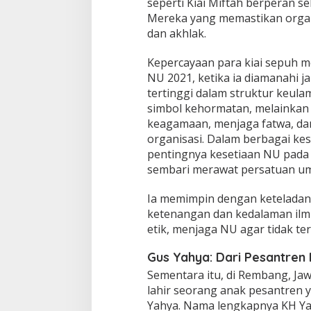
seperti Kiai Miftah berperan 
Mereka yang memastikan organi
dan akhlak.
Kepercayaan para kiai sepuh 
NU 2021, ketika ia diamanahi j
tertinggi dalam struktur keula
simbol kehormatan, melainka
keagamaan, menjaga fatwa, dan
organisasi. Dalam berbagai ke
pentingnya kesetiaan NU pad
sembari merawat persatuan um
Ia memimpin dengan keteladan
ketenangan dan kedalaman ilmu
etik, menjaga NU agar tidak te
Gus Yahya: Dari Pesantre
Sementara itu, di Rembang, Jaw
lahir seorang anak pesantren 
Yahya. Nama lengkapnya KH Yah