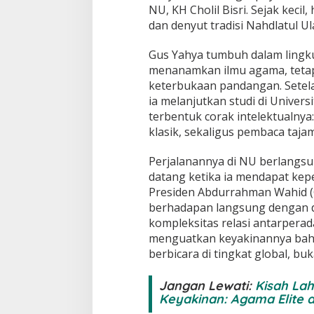
NU, KH Cholil Bisri. Sejak kecil
dan denyut tradisi Nahdlatul U
Gus Yahya tumbuh dalam lingk
menanamkan ilmu agama, tetapi
keterbukaan pandangan. Setel
ia melanjutkan studi di Univers
terbentuk corak intelektualny
klasik, sekaligus pembaca tajam
Perjalanannya di NU berlangs
datang ketika ia mendapat kepe
Presiden Abdurrahman Wahid (G
berhadapan langsung dengan dip
kompleksitas relasi antarpera
menguatkan keyakinannya ba
berbicara di tingkat global, b
Jangan Lewati:
Kisah La
Keyakinan: Agama Elite 