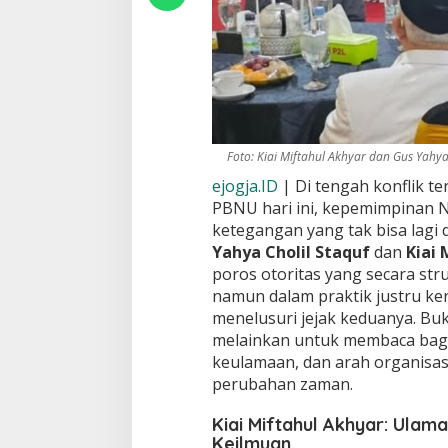
Foto: Kiai Miftahul Akhyar dan Gus Yahy
ejogja.ID
| Di tengah konflik te
PBNU hari ini, kepemimpinan 
ketegangan yang tak bisa lagi
Yahya Cholil Staquf
dan
Kiai 
poros otoritas yang secara str
namun dalam praktik justru ker
menelusuri jejak keduanya. Bu
melainkan untuk membaca baga
keulamaan, dan arah organisas
perubahan zaman.
Kiai Miftahul Akhyar: Ula
Keilmuan