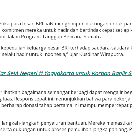
etika para Insan BRILiaN menghimpun dukungan untuk para
 komitmen mereka untuk hadir dan bertindak cepat setiap 
 ini dalam Program Tanggap Bencana Sumatra.
 kepedulian keluarga besar BRI terhadap saudara-saudara k
lalu hadir untuk Indonesia,” ujar Kusdinar Wiraputra.
ajar SMA Negeri 11 Yogyakarta untuk Korban Banjir 
erlihatkan bagaimana semangat berbagi dapat mengalir beg
uas. Respons cepat ini menunjukkan bahwa para pekerja B
 berharap donasi tahap pertama ini mampu mempercepat pe
n langkah-langkah penyaluran bantuan. Mereka memastikan 
serta dukungan untuk proses pemulihan jangka panjang. Pa