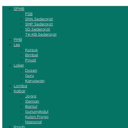
SPMB
PSB
SMA Sederajat
SMP Sederajat
SD Sederajat
TK-KB Sederajat
PMB
Les
Kursus
Bimbel
Privat
Loker
Dosen
Guru
Karyawan
Lomba
Kabar
Jogja
Sleman
Bantul
Gunungkidul
Kulon Progo
Nasional
Ilmiah