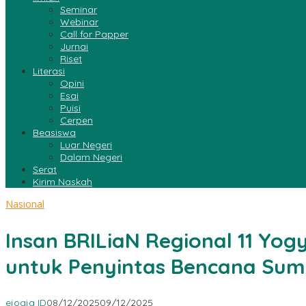
Seminar
Webinar
Call for Papper
Jurnai
Riset
Literasi
Opini
Esai
Puisi
Cerpen
Beasiswa
Luar Negeri
Dalam Negeri
Serat
Kirim Naskah
Nasional
Insan BRILiaN Regional 11 Yo
untuk Penyintas Bencana Sum
ejogja ID
08/12/2025
09/12/2025