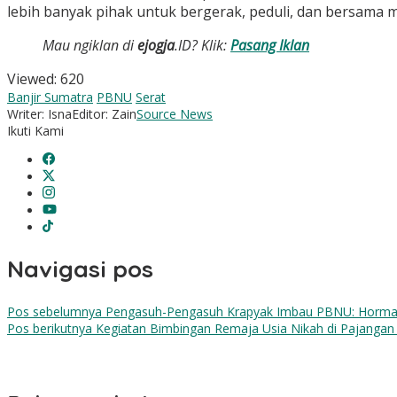
lebih banyak pihak untuk bergerak, peduli, dan bersama 
Mau ngiklan di
ejogja
.ID? Klik:
Pasang Iklan
Viewed:
620
Banjir Sumatra
PBNU
Serat
Writer: Isna
Editor: Zain
Source News
Ikuti Kami
Navigasi pos
Pos sebelumnya
Pengasuh-Pengasuh Krapyak Imbau PBNU: Hormati 
Pos berikutnya
Kegiatan Bimbingan Remaja Usia Nikah di Pajangan 