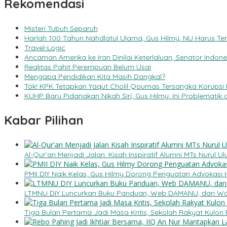
Rekomendasi
Misteri Tubuh Separuh
Harlah 100 Tahun Nahdlatul Ulama, Gus Hilmy: NU Harus Te
Travel-Logic
Ancaman Amerika ke Iran Dinilai Keterlaluan, Senator Indon
Realitas Pahit Perempuan Belum Usai
Mengapa Pendidikan Kita Masih Dangkal?
Tok! KPK Tetapkan Yaqut Cholil Qoumas Tersangka Korupsi 
KUHP Baru Pidanakan Nikah Siri, Gus Hilmy: Ini Problematik
Kabar Pilihan
Al-Qur’an Menjadi Jalan: Kisah Inspiratif Alumni MTs Nurul
PMII DIY Naik Kelas, Gus Hilmy Dorong Penguatan Advokasi 
LTMNU DIY Luncurkan Buku Panduan, Web DAMANU, dan Wo
Tiga Bulan Pertama Jadi Masa Kritis, Sekolah Rakyat Kulon