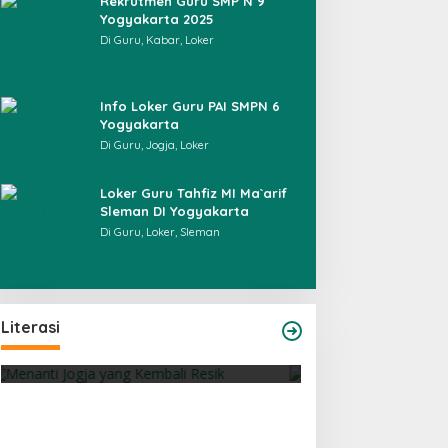
Rekrutmen Guru SMP N 9
Yogyakarta 2025
Di Guru, Kabar, Loker
Info Loker Guru PAI SMPN 6
Yogyakarta
Di Guru, Jogja, Loker
Loker Guru Tahfiz MI Ma`arif
Sleman DI Yogyakarta
Di Guru, Loker, Sleman
Sajak-Sajak Rudiana Ade Ginanjar
Literasi
Di Literasi, Puisi
|
05/07/2026