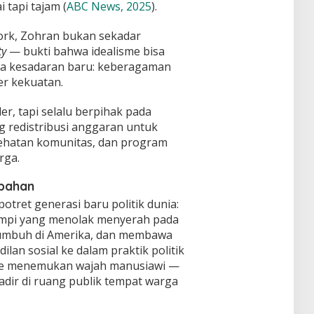
 tapi tajam (
ABC News, 2025
).
rk, Zohran bukan sekadar
ty
— bukti bahwa idealisme bisa
wa kesadaran baru: keberagaman
r kekuatan.
er, tapi selalu berpihak pada
 redistribusi anggaran untuk
sehatan komunitas, dan program
rga.
ubahan
tret generasi baru politik dunia:
mimpi yang menolak menyerah pada
a, tumbuh di Amerika, dan membawa
dilan sosial ke dalam praktik politik
isme menemukan wajah manusiawi —
i hadir di ruang publik tempat warga