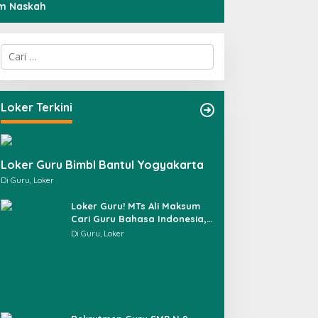
im Naskah
C
a
r
i
u
Loker Terkini
n
t
u
k
Loker Guru Bimbl Bantul Yogyakarta
:
Di Guru, Loker
Loker Guru! MTs Ali Maksum
Cari Guru Bahasa Indonesia,
IPS, hingga BK
Di Guru, Loker