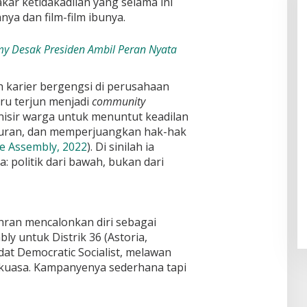
kar ketidakadilan yang selama ini
nya dan film-film ibunya.
my Desak Presiden Ambil Peran Nyata
ih karier bergengsi di perusahaan
tru terjun menjadi
community
isir warga untuk menuntut keadilan
uran, dan memperjuangkan hak-hak
e Assembly, 2022
). Di sinilah ia
 politik dari bawah, bukan dari
ohran mencalonkan diri sebagai
y untuk Distrik 36 (Astoria,
dat Democratic Socialist, melawan
kuasa. Kampanyenya sederhana tapi