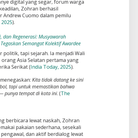
nye digital yang segar, forum warga
keadilan, Zohran berhasil
r Andrew Cuomo dalam pemilu
 2025
).
si, dan Regenerasi: Musyawarah
Tegaskan Semangat Kolektif Awardee
litik, tapi sejarah. Ia menjadi Wali
 orang Asia Selatan pertama yang
ika Serikat (
India Today, 2025
).
a menegaskan:
Kita tidak datang ke sini
mbol, tapi untuk memastikan bahwa
— punya tempat di kota ini
. (
The
ang berbicara lewat naskah, Zohran
memakai pakaian sederhana, sesekali
pengawal, dan aktif berdialog lewat