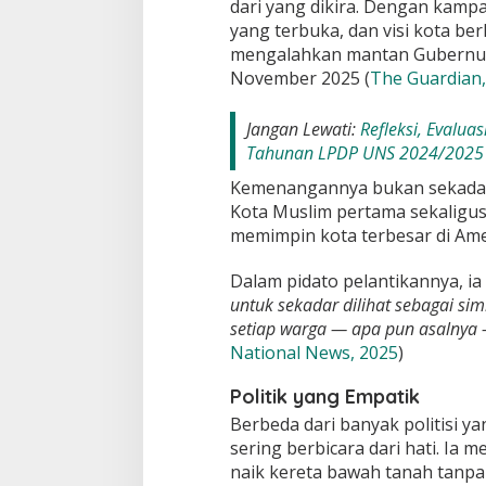
dari yang dikira. Dengan kampa
yang terbuka, dan visi kota ber
mengalahkan mantan Gubernu
November 2025 (
The Guardian,
Jangan Lewati:
Refleksi, Evalua
Tahunan LPDP UNS 2024/2025 
Kemenangannya bukan sekadar po
Kota Muslim pertama sekaligus
memimpin kota terbesar di Amer
Dalam pidato pelantikannya, i
untuk sekadar dilihat sebagai si
setiap warga — apa pun asalnya 
National News, 2025
)
Politik yang Empatik
Berbeda dari banyak politisi y
sering berbicara dari hati. Ia 
naik kereta bawah tanah tanpa 