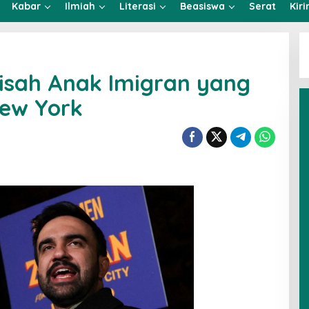
Kabar
Ilmiah
Literasi
Beasiswa
Serat
Kir
isah Anak Imigran yang
ew York