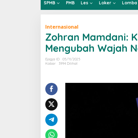
SPMB
PMB
Les
Loker
Lomba
Internasional
Zohran Mamdani: K
Mengubah Wajah N
Ejogja ID
05/11/2025
Kabar
3994 Dilihat