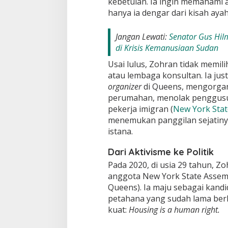
kebetulan. Ia ingin memahami a
hanya ia dengar dari kisah ayah
Jangan Lewati:
Senator Gus Hil
di Krisis Kemanusiaan Sudan
Usai lulus, Zohran tidak memil
atau lembaga konsultan. Ia jus
organizer
di Queens, mengorgan
perumahan, menolak penggus
pekerja imigran (
New York Stat
menemukan panggilan sejatinya:
istana.
Dari Aktivisme ke Politik
Pada 2020, di usia 29 tahun, Z
anggota New York State Assembl
Queens). Ia maju sebagai kandi
petahana yang sudah lama ber
kuat:
Housing is a human right.