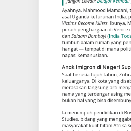
Jangan Lewati:
Belajar Kembali
Ayahnya, Mahmood Mamdani, ter
asal Uganda keturunan India, 
Victims Become Killers
. Ibunya, M
peraih penghargaan di Venice 
dan
Salaam Bombay!
(
India Tod
tumbuh dalam rumah yang penu
hangat — tempat di mana polit
napas: kemanusiaan.
Anak Imigran di Negeri Su
Saat berusia tujuh tahun, Zoh
keluarganya. Di kota yang dis
merasakan langsung arti menj
nama yang terdengar asing mem
bukan hal yang bisa disembunyi
Ia menempuh pendidikan di Bow
Studies, bidang yang menggabu
masyarakat kulit hitam Afrika s