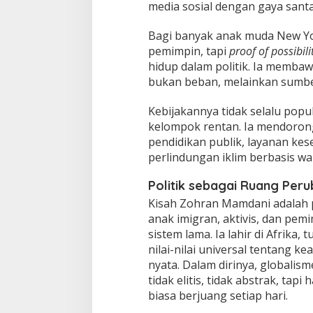
media sosial dengan gaya santai
Bagi banyak anak muda New Yo
pemimpin, tapi
proof of possibili
hidup dalam politik. Ia memba
bukan beban, melainkan sumbe
Kebijakannya tidak selalu popul
kelompok rentan. Ia mendorong
pendidikan publik, layanan ke
perlindungan iklim berbasis wa
Politik sebagai Ruang Per
Kisah Zohran Mamdani adalah po
anak imigran, aktivis, dan pe
sistem lama. Ia lahir di Afrik
nilai-nilai universal tentang kea
nyata. Dalam dirinya, global
tidak elitis, tidak abstrak, tap
biasa berjuang setiap hari.