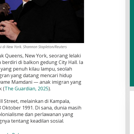
 di New York. Shannon Stapleton/Reuters
uk Queens, New York, seorang lelaki
berdiri di balkon gedung City Hall. Ia
yang penuh kilau lampu, seolah
gran yang datang mencari hidup
Kwame Mamdani — anak imigran yang
 (
The Guardian, 2025
).
Menanti Jogja yang Kembali Resik
l Street, melainkan di Kampala,
Di Literasi, Opini
|
20/07/2026
8 Oktober 1991. Di sana, dunia masih
kolonialisme dan perlawanan yang
ya tentang keadilan sosial.