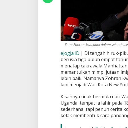
Foto: Zohran Mamdani dalam sebuah aksi
ejogja.ID
| Di tengah hiruk-pik
berusia tiga puluh empat tahun 
menatap cakrawala Manhattan 
memantulkan mimpi jutaan imi
lebih baik. Namanya Zohran 
kini menjadi Wali Kota New York
Kisahnya tidak bermula dari Wal
Uganda, tempat ia lahir pada 1
sederhana, tapi penuh cerita 
kelak membentuk cara pandangn