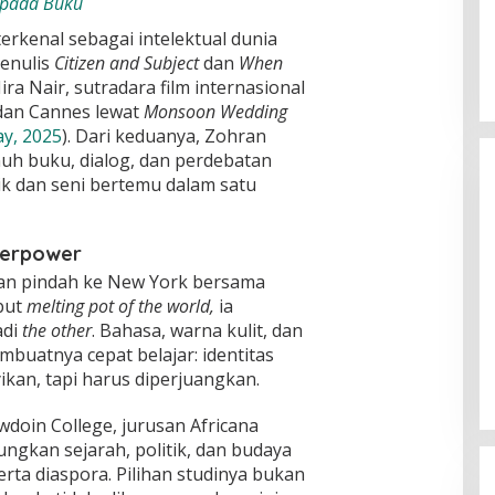
 pada Buku
kenal sebagai intelektual dunia
penulis
Citizen and Subject
dan
When
ira Nair, sutradara film internasional
dan Cannes lewat
Monsoon Wedding
ay, 2025
). Dari keduanya, Zohran
h buku, dialog, dan perdebatan
ik dan seni bertemu dalam satu
Substansi Kefakiran
perpower
ran pindah ke New York bersama
ebut
melting pot of the world,
ia
adi
the other
. Bahasa, warna kulit, dan
buatnya cepat belajar: identitas
kan, tapi harus diperjuangkan.
doin College, jurusan Africana
ngkan sejarah, politik, dan budaya
erta diaspora. Pilihan studinya bukan