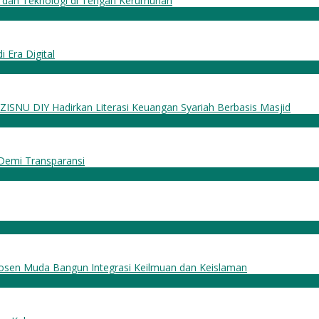
dan Teknologi di Tengah Kerumunan
Era Digital
ISNU DIY Hadirkan Literasi Keuangan Syariah Berbasis Masjid
 Demi Transparansi
osen Muda Bangun Integrasi Keilmuan dan Keislaman