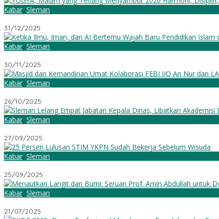
Kabar
,
Sleman
YOGYA, Malam yang Tenang Menyambut 2026: Harmoni, Disiplin, 
31/12/2025
Kabar
,
Sleman
Ketika Ilmu, Iman, dan AI Bertemu: Wajah Baru Pendidikan Islam di 
30/11/2025
Kabar
,
Sleman
Masjid dan Kemandirian Umat: Kolaborasi FEBI IIQ An Nur dan LAZ
26/10/2025
Kabar
,
Sleman
Sleman Lelang Empat Jabatan Kepala Dinas, Libatkan Akademisi
27/09/2025
Kabar
,
Sleman
25 Persen Lulusan STIM YKPN Sudah Bekerja Sebelum Wisuda
25/09/2025
Kabar
,
Sleman
Menautkan Langit dan Bumi: Seruan Prof. Amin Abdullah untuk D
21/07/2025