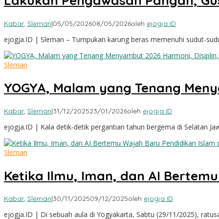
Lakukan Pengawasan Pangan, Gus 
Kabar
,
Sleman
|
05/05/2026
08/05/2026
oleh
ejogja ID
ejogja.ID | Sleman – Tumpukan karung beras memenuhi sudut-sud
Sleman
YOGYA, Malam yang Tenang Menyam
Kabar
,
Sleman
|
31/12/2025
23/01/2026
oleh
ejogja ID
ejogja.ID | Kala detik-detik pergantian tahun bergema di Selatan 
Sleman
Ketika Ilmu, Iman, dan AI Bertemu
Kabar
,
Sleman
|
30/11/2025
09/12/2025
oleh
ejogja ID
ejogja.ID | Di sebuah aula di Yogyakarta, Sabtu (29/11/2025), ratus