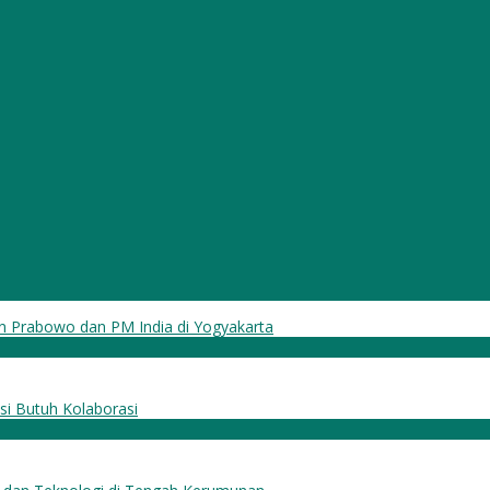
n Prabowo dan PM India di Yogyakarta
i Butuh Kolaborasi