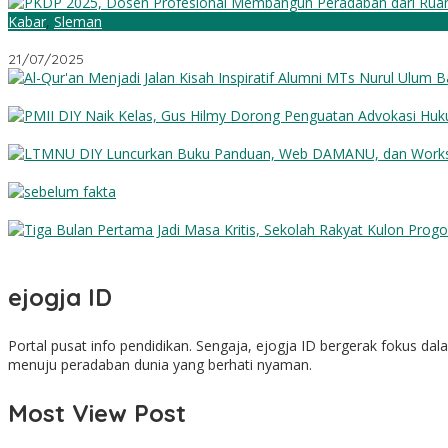
Kabar
,
Sleman
PKDP 2025, Dosen Profesional: Membangun Peradaban dari Ruan
21/07/2025
Al-Qur’an Menjadi Jalan: Kisah Inspiratif Alumni MTs Nurul Ulum 
PMII DIY Naik Kelas, Gus Hilmy Dorong Penguatan Advokasi Hukum 
LTMNU DIY Luncurkan Buku Panduan, Web DAMANU, dan Worksho
Sebelum Fakta
Tiga Bulan Pertama Jadi Masa Kritis, Sekolah Rakyat Kulon Prog
ejogja ID
Portal pusat info pendidikan. Sengaja, ejogja ID bergerak fokus d
menuju peradaban dunia yang berhati nyaman.
Most View Post