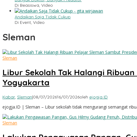
Di Beasiswa, Video
Andaikan Saja Tidak Cukup
Di Event, Video
Sleman
Sleman
Libur Sekolah Tak Halangi Ribuan
Yogyakarta
Kabar
,
Sleman
|
08/07/2026
16/07/2026
oleh
ejogja ID
ejogja.ID | Sleman – Libur sekolah tidak mengurangi semangat ribu
Sleman