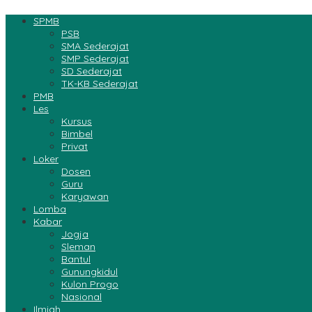
SPMB
PSB
SMA Sederajat
SMP Sederajat
SD Sederajat
TK-KB Sederajat
PMB
Les
Kursus
Bimbel
Privat
Loker
Dosen
Guru
Karyawan
Lomba
Kabar
Jogja
Sleman
Bantul
Gunungkidul
Kulon Progo
Nasional
Ilmiah