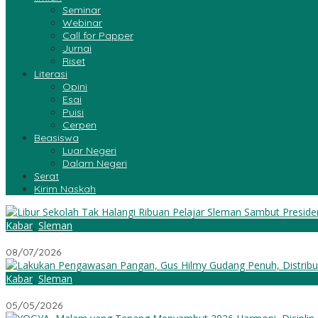
Seminar
Webinar
Call for Papper
Jurnai
Riset
Literasi
Opini
Esai
Puisi
Cerpen
Beasiswa
Luar Negeri
Dalam Negeri
Serat
Kirim Naskah
Kabar
,
Sleman
Libur Sekolah Tak Halangi Ribuan Pelajar Sleman Sambut Preside
08/07/2026
Kabar
,
Sleman
Lakukan Pengawasan Pangan, Gus Hilmy: Gudang Penuh, Distribus
05/05/2026