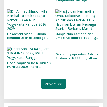
Penyembuh: Tenaga
Kesehatan Kita Kehilangan
Empati
Dr. Ahmad Sihabul Millah
Masjid dan Kemandirian
Kembali Dilantik sebagai
Umat: Kolaborasi FEBI IIQ
Rektor IIQ An Nur
An Nur dan LAZISNU DIY
Yogyakarta Periode 2026–
Hadirkan Literasi Keuangan
2029
Syariah Berbasis Masjid
Gus Hilmy Apresiasi Pidato
Prabowo di PBB, Ingatkan
Pentingnya Tindak Lanjut
Dhani Saputra Raih Juara 2
Diplomasi
POMNAS 2025, PSHT
Yogyakarta Bangga
View More