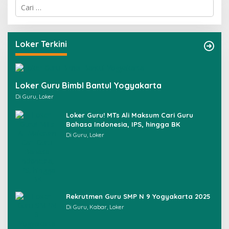
C
a
r
i
u
Loker Terkini
n
t
u
k
Loker Guru Bimbl Bantul Yogyakarta
:
Di Guru, Loker
Loker Guru! MTs Ali Maksum Cari Guru
Bahasa Indonesia, IPS, hingga BK
Di Guru, Loker
Rekrutmen Guru SMP N 9 Yogyakarta 2025
Di Guru, Kabar, Loker