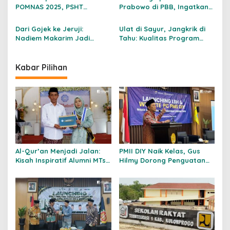
2029
Syariah Berbasis Masjid
POMNAS 2025, PSHT
Prabowo di PBB, Ingatkan
s
Yogyakarta Bangga
Pentingnya Tindak Lanjut
Diplomasi
Dari Gojek ke Jeruji:
Ulat di Sayur, Jangkrik di
Nadiem Makarim Jadi
Tahu: Kualitas Program
Tersangka Kasus
Makan Bergizi Gratis di
Chromebook
Bantul
Kabar Pilihan
Al-Qur’an Menjadi Jalan:
PMII DIY Naik Kelas, Gus
Kisah Inspiratif Alumni MTs
Hilmy Dorong Penguatan
Nurul Ulum Bantul
Advokasi Hukum dan
Menembus Perguruan
Digitalisasi Gerakan
Tinggi Negeri