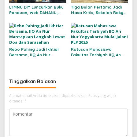
LTMNU DIY Luncurkan Buku
Tiga Bulan Pertama Jadi
Panduan, Web DAMANU,
Masa Kritis, Sekolah Rakyat
dan Workshop
Kulon Progo Bentuk
Crowdfunding
Kemandirian Siswa Sejak
Hari Pertama
Rebo Pahing Jadi Ikhtiar
Ratusan Mahasiswa
Bersama, IIQ An Nur
Fakultas Tarbiyah IIQ An
Mantapkan Langkah Lewat
Nur Yogyakarta Mulai
Doa dan Sarasehan
Jalani PLP 2026
Tinggalkan Balasan
Alamat email Anda tidak akan dipublikasikan.
Ruas yang wajib
ditandai
*