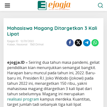
L
e
w
a
t
i
Mahasiswa Magang Ditargetkan 3 Kali
k
e
Lipat
k
o
Ejogja ID
12/01/2022
n
Kabar
,
Nasional
1363 Dilihat
t
e
n
ejogja.ID –
Seiring dua tahun masa pandemi, geliat
pendidikan kian menunjukkan semangat bangkit.
Harapan baru muncul pada tahun ini, 2022. Baru-
baru ini, Presiden R.I. Joko Widodo (Jokowi) pada
tahun 2022 ini, menargetkan 150 ribu., yakni
mahasiswa magang ditargetkan 3 kali lipat dari
tahun sebelumnya. Magang ini merupakan
realisasi program
kampus merdeka. Kuantitas,
target jumlah tadi sebanyak tiga kali lipat