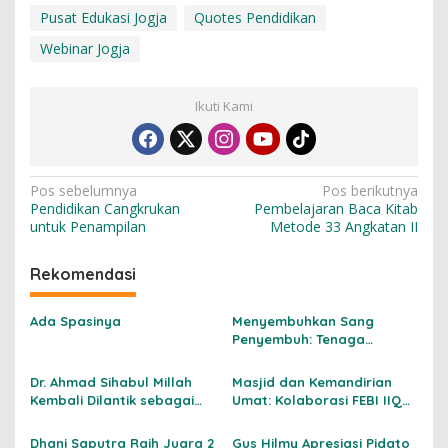
Pusat Edukasi Jogja
Quotes Pendidikan
Webinar Jogja
Ikuti Kami
N
Pos sebelumnya
Pos berikutnya
Pendidikan Cangkrukan
Pembelajaran Baca Kitab
a
untuk Penampilan
Metode 33 Angkatan II
v
i
Rekomendasi
g
Ada Spasinya
Menyembuhkan Sang
a
Penyembuh: Tenaga
s
Kesehatan Kita Kehilangan
Empati
Dr. Ahmad Sihabul Millah
Masjid dan Kemandirian
i
Kembali Dilantik sebagai
Umat: Kolaborasi FEBI IIQ
p
Rektor IIQ An Nur
An Nur dan LAZISNU DIY
Yogyakarta Periode 2026–
Hadirkan Literasi Keuangan
o
Dhani Saputra Raih Juara 2
Gus Hilmy Apresiasi Pidato