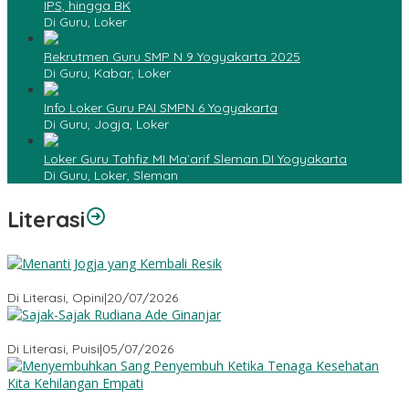
IPS, hingga BK
Di Guru, Loker
Rekrutmen Guru SMP N 9 Yogyakarta 2025
Di Guru, Kabar, Loker
Info Loker Guru PAI SMPN 6 Yogyakarta
Di Guru, Jogja, Loker
Loker Guru Tahfiz MI Ma`arif Sleman DI Yogyakarta
Di Guru, Loker, Sleman
Literasi
Menanti Jogja yang Kembali Resik
Di Literasi, Opini
|
20/07/2026
Sajak-Sajak Rudiana Ade Ginanjar
Di Literasi, Puisi
|
05/07/2026
Menyembuhkan Sang Penyembuh: Tenaga Kesehatan Kita