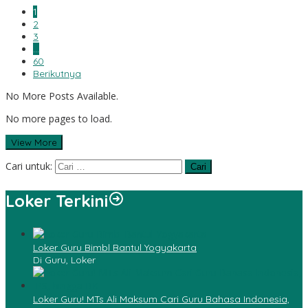
1
2
3
…
60
Berikutnya
No More Posts Available.
No more pages to load.
View More
Cari untuk:
Loker Terkini
Loker Guru Bimbl Bantul Yogyakarta
Di Guru, Loker
Loker Guru! MTs Ali Maksum Cari Guru Bahasa Indonesia,