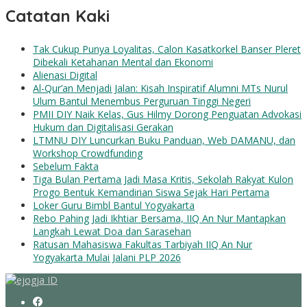
Catatan Kaki
Tak Cukup Punya Loyalitas, Calon Kasatkorkel Banser Pleret
Dibekali Ketahanan Mental dan Ekonomi
Alienasi Digital
Al-Qur’an Menjadi Jalan: Kisah Inspiratif Alumni MTs Nurul
Ulum Bantul Menembus Perguruan Tinggi Negeri
PMII DIY Naik Kelas, Gus Hilmy Dorong Penguatan Advokasi
Hukum dan Digitalisasi Gerakan
LTMNU DIY Luncurkan Buku Panduan, Web DAMANU, dan
Workshop Crowdfunding
Sebelum Fakta
Tiga Bulan Pertama Jadi Masa Kritis, Sekolah Rakyat Kulon
Progo Bentuk Kemandirian Siswa Sejak Hari Pertama
Loker Guru Bimbl Bantul Yogyakarta
Rebo Pahing Jadi Ikhtiar Bersama, IIQ An Nur Mantapkan
Langkah Lewat Doa dan Sarasehan
Ratusan Mahasiswa Fakultas Tarbiyah IIQ An Nur
Yogyakarta Mulai Jalani PLP 2026