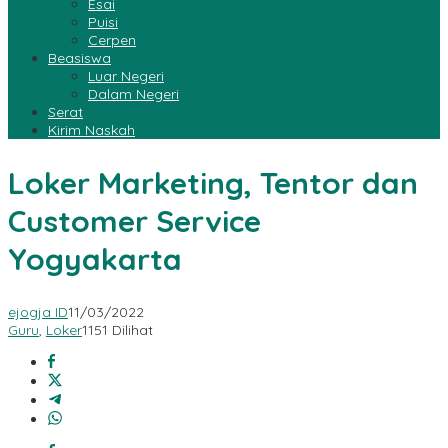
Esai
Puisi
Cerpen
Beasiswa
Luar Negeri
Dalam Negeri
Serat
Kirim Naskah
Loker Marketing, Tentor dan
Customer Service
Yogyakarta
ejogja ID
11/03/2022
Guru
,
Loker
1151 Dilihat