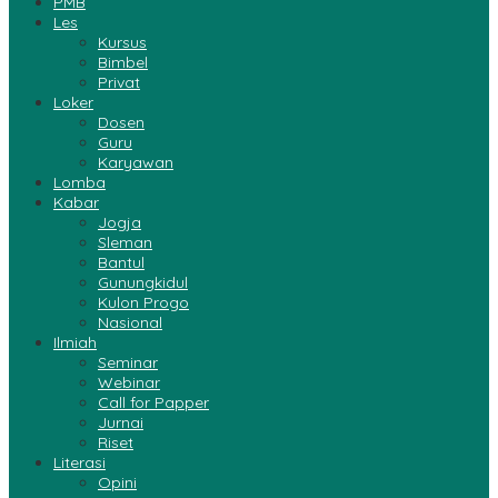
PMB
Les
Kursus
Bimbel
Privat
Loker
Dosen
Guru
Karyawan
Lomba
Kabar
Jogja
Sleman
Bantul
Gunungkidul
Kulon Progo
Nasional
Ilmiah
Seminar
Webinar
Call for Papper
Jurnai
Riset
Literasi
Opini