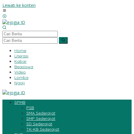
Lewati ke konten
Home
Literasi
Kabar
Beasiswa
Video
Lomba
Ngaji
SPMB
PSB
SMA Sederajat
SMP Sederajat
SD Sederajat
TK-KB Sederajat