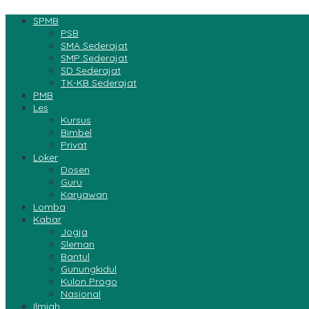
SPMB
PSB
SMA Sederajat
SMP Sederajat
SD Sederajat
TK-KB Sederajat
PMB
Les
Kursus
Bimbel
Privat
Loker
Dosen
Guru
Karyawan
Lomba
Kabar
Jogja
Sleman
Bantul
Gunungkidul
Kulon Progo
Nasional
Ilmiah