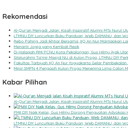
Rekomendasi
Al-Qur’an Menjadi Jalan: Kisah Inspiratif Alumni MTs Nurul
LTMNU DIY Luncurkan Buku Panduan, Web DAMANU, dan Wo
Rebo Pahing Jadi Ikhtiar Bersama, IIQ An Nur Mantapkan 
Menanti Jogja yang Kembali Resik
Di Halaqah RMI PCNU Kota Pekalongan, Gus Hilmy Ajak Ula
Silaturahmi Ta’mir Masjid NU di Kulon Progo, LTMNU DIY Perk
Fakultas Tarbiyah IIQ An Nur Yogyakarta Gelar Pembekalan 
Miris! SMPN 4 Pengasih Kulon Progo Menerima Lima Calon M
Kabar Pilihan
Al-Qur’an Menjadi Jalan: Kisah Inspiratif Alumni MTs Nurul
PMII DIY Naik Kelas, Gus Hilmy Dorong Penguatan Advokasi 
LTMNU DIY Luncurkan Buku Panduan, Web DAMANU, dan Wo