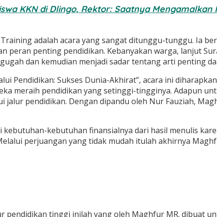
siswa KKN di Dlingo, Rektor: Saatnya Mengamalkan
Training adalah acara yang sangat ditunggu-tunggu. Ia be
eran penting pendidikan. Kebanyakan warga, lanjut Suratn
rgugah dan kemudian menjadi sadar tentang arti penting dar
lui Pendidikan: Sukses Dunia-Akhirat”, acara ini diharap
eka meraih pendidikan yang setinggi-tingginya. Adapun u
lui jalur pendidikan. Dengan dipandu oleh Nur Fauziah, Ma
kebutuhan-kebutuhan finansialnya dari hasil menulis karena
 Melalui perjuangan yang tidak mudah itulah akhirnya Maghf
ur pendidikan tinggi inilah yang oleh Maghfur MR. dibuat u