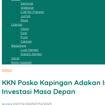
Seminar
Webinar
Call for Papper
Jurnai
Riset
Literasi
Opini
Esai
Puisi
Cerpen
Beasiswa
Luar Negeri
Dalam Negeri
Serat
Kirim Naskah
Bantul
KKN Posko Kapingan Adakan Is
Investasi Masa Depan
ejogja ID
27/12/2023
27/12/2023