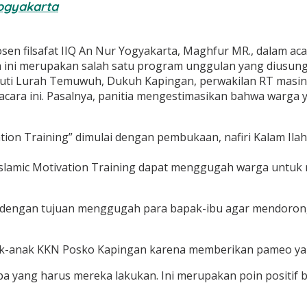
ogyakarta
sen filsafat IIQ An Nur Yogyakarta, Maghfur MR., dalam aca
a ini merupakan salah satu program unggulan yang diusun
iputi Lurah Temuwuh, Dukuh Kapingan, perwakilan RT masin
acara ini. Pasalnya, panitia mengestimasikan bahwa warga 
tion Training” dimulai dengan pembukaan, nafiri Kalam Ilah
Islamic Motivation Training dapat menggugah warga untuk
ung dengan tujuan menggugah para bapak-ibu agar mendoro
k-anak KKN Posko Kapingan karena memberikan pameo yang
ang harus mereka lakukan. Ini merupakan poin positif bag