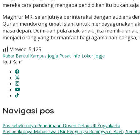
mereka cara pandang mengapa pendidikan itu bukan saja 
Maghfur MR, selanjutnya berinteraksi dengan audiens de
Qur’an mendorong umat Islam untuk mendayagunakan akaln
masa depan. Demikian pula anak-anak. Jika memiliki anak
menjadi orang yang bermanfaat bagi agama dan bangsa, i
Viewed:
5,125
Kabar Bantul
Kampus Jogja
Pusat Info Loker Jogja
Ikuti Kami
Navigasi pos
Pos sebelumnya
Penerimaan Dosen Tetap UII Yogyakarta
Pos berikutnya
Mahasiswa Usir Pengungsi Rohingya di Aceh; Senator