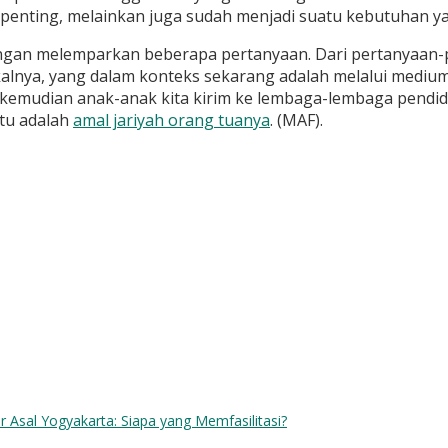
penting, melainkan juga sudah menjadi suatu kebutuhan ya
ngan melemparkan beberapa pertanyaan. Dari pertanyaan-pe
ya, yang dalam konteks sekarang adalah melalui medium pe
, kemudian anak-anak kita kirim ke lembaga-lembaga pendid
tu adalah
amal jariyah orang tuanya
. (MAF).
 Asal Yogyakarta: Siapa yang Memfasilitasi?