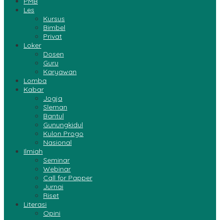
PMB
Les
Kursus
Bimbel
Privat
Loker
Dosen
Guru
Karyawan
Lomba
Kabar
Jogja
Sleman
Bantul
Gunungkidul
Kulon Progo
Nasional
Ilmiah
Seminar
Webinar
Call for Papper
Jurnai
Riset
Literasi
Opini