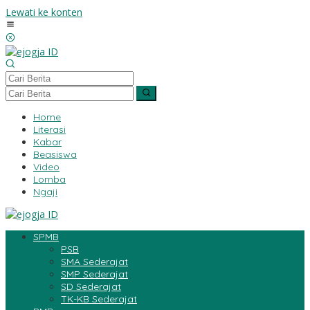
Lewati ke konten
Home
Literasi
Kabar
Beasiswa
Video
Lomba
Ngaji
SPMB
PSB
SMA Sederajat
SMP Sederajat
SD Sederajat
TK-KB Sederajat