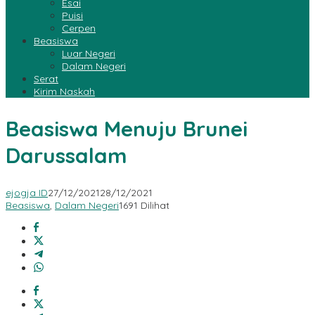
Esai
Puisi
Cerpen
Beasiswa
Luar Negeri
Dalam Negeri
Serat
Kirim Naskah
Beasiswa Menuju Brunei
Darussalam
ejogja ID
27/12/2021
28/12/2021
Beasiswa
,
Dalam Negeri
1691 Dilihat