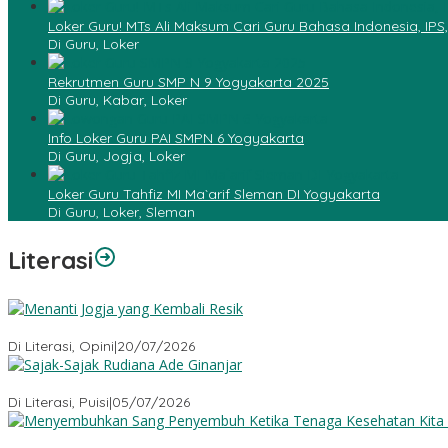
Loker Guru! MTs Ali Maksum Cari Guru Bahasa Indonesia, IPS
Di Guru, Loker
Rekrutmen Guru SMP N 9 Yogyakarta 2025
Di Guru, Kabar, Loker
Info Loker Guru PAI SMPN 6 Yogyakarta
Di Guru, Jogja, Loker
Loker Guru Tahfiz MI Ma`arif Sleman DI Yogyakarta
Di Guru, Loker, Sleman
Literasi
Menanti Jogja yang Kembali Resik
Di Literasi, Opini
|
20/07/2026
Sajak-Sajak Rudiana Ade Ginanjar
Di Literasi, Puisi
|
05/07/2026
Menyembuhkan Sang Penyembuh: Tenaga Kesehatan Kita Kehila