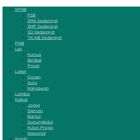
SPMB
PSB
SMA Sederajat
SMP Sederajat
SD Sederajat
TK-KB Sederajat
PMB
Les
Kursus
Bimbel
Privat
Loker
Dosen
Guru
Karyawan
Lomba
Kabar
Jogja
Sleman
Bantul
Gunungkidul
Kulon Progo
Nasional
Ilmiah