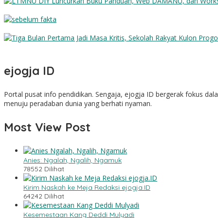
LTMNU DIY Luncurkan Buku Panduan, Web DAMANU, dan Worksho
Sebelum Fakta
Tiga Bulan Pertama Jadi Masa Kritis, Sekolah Rakyat Kulon Prog
ejogja ID
Portal pusat info pendidikan. Sengaja, ejogja ID bergerak fokus d
menuju peradaban dunia yang berhati nyaman.
Most View Post
Anies: Ngalah, Ngalih, Ngamuk
78552 Dilihat
Kirim Naskah ke Meja Redaksi ejogja.ID
64242 Dilihat
Kesemestaan Kang Deddi Mulyadi