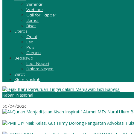
Seminar
Webinar
Call for Papper
Jurnai
Riset
Literasi
Opini
Esai
Puisi
Cerpen
Beasiswa
Luar Negeri
Dalam Negeri
Serat
Kirim Naskah
Kabar
,
Nasional
Jejak Baru Perguruan Tinggi dalam Menjawab Gizi Bangsa
30/04/2026
Al-Qur’an Menjadi Jalan: Kisah Inspiratif Alumni MTs Nurul Ulum 
PMII DIY Naik Kelas, Gus Hilmy Dorong Penguatan Advokasi Hukum 