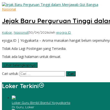
Nasional
Jejak Baru Perguruan Tinggi dal
Kabar
,
Nasional
|
30/04/2026
oleh
ejogja ID
ejogja.ID | Yogyakarta – Aroma masakan hangat belum sepenuhny
Tidak Ada Lagi Postingan yang Tersedia.
Tidak ada lagi halaman untuk dimuat.
Lihat Selengkapnya
Cari untuk:
Loker Terkini
Loker Guru Bimbl Bantul Yogyakarta
Di Guru, Loker