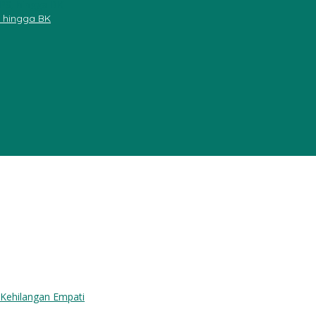
, hingga BK
ngan Empati