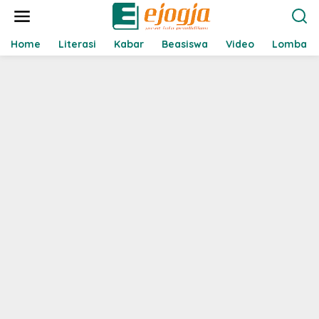
L
e
w
a
Home
Literasi
Kabar
Beasiswa
Video
Lomba
t
i
k
e
k
o
n
t
e
n