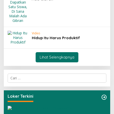
Video
Hidup Itu Harus Produktif
Lihat Selengkapnya
C
a
r
i
u
Loker Terkini
n
t
u
k