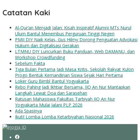
Catatan Kaki
Al-Qur’an Menjadi Jalan: Kisah Inspiratif Alumni MTs Nurul
Ulum Bantul Menembus Perguruan Tinggi Negeri
PMII DIY Naik Kelas, Gus Hilmy Dorong Penguatan Advokasi
Hukum dan Digitalisasi Gerakan
LTMNU DIY Luncurkan Buku Panduan, Web DAMANU, dan
Workshop Crowdfunding
Sebelum Fakta
Tiga Bulan Pertama Jadi Masa Kritis, Sekolah Rakyat Kulon
Progo Bentuk Kemandirian Siswa Sejak Hari Pertama
Loker Guru Bimbl Bantul Yogyakarta
Rebo Pahing Jadi Ikhtiar Bersama, IIQ An Nur Mantapkan
Langkah Lewat Doa dan Sarasehan
Ratusan Mahasiswa Fakultas Tarbiyah IIQ An Nur
Yogyakarta Mulai Jalani PLP 2026
Ada Spasinya
Ikuti! Lomba-Lomba Ketarbiyahan Nasional 2026