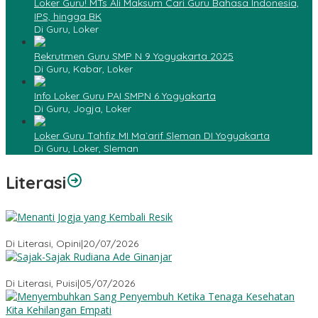
Loker Guru! MTs Ali Maksum Cari Guru Bahasa Indonesia,
IPS, hingga BK
Di Guru, Loker
Rekrutmen Guru SMP N 9 Yogyakarta 2025
Di Guru, Kabar, Loker
Info Loker Guru PAI SMPN 6 Yogyakarta
Di Guru, Jogja, Loker
Loker Guru Tahfiz MI Ma`arif Sleman DI Yogyakarta
Di Guru, Loker, Sleman
Literasi
Menanti Jogja yang Kembali Resik
Di Literasi, Opini
|
20/07/2026
Sajak-Sajak Rudiana Ade Ginanjar
Di Literasi, Puisi
|
05/07/2026