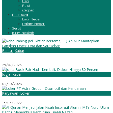
Esai
Puisi
Cerpen
Beasiswa
Luar Negeri
Dalam Negeri
Serat
Kirim Naskah
Bantul
,
Kabar
Rebo Pahing Jadi Ikhtiar Bersama, IIQ An Nur Mantapkan
Langkah Lewat Doa dan Sarasehan
29/07/2026
Jogja
,
Kabar
Jogja Book Fair Hadir Kembali, Diskon Hingga 80 Persen
02/10/2023
Karyawan
,
Loker
Loker PT Astra Group – Otomotif dan Kendaraan
13/05/2022