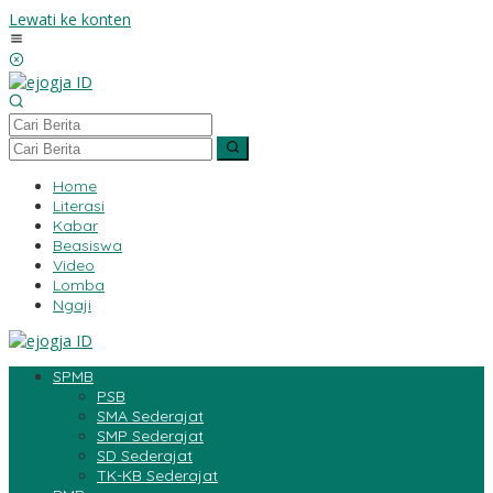
Lewati ke konten
Home
Literasi
Kabar
Beasiswa
Video
Lomba
Ngaji
SPMB
PSB
SMA Sederajat
SMP Sederajat
SD Sederajat
TK-KB Sederajat