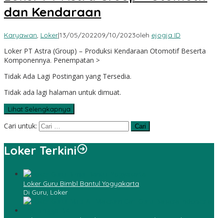
dan Kendaraan
Karyawan
,
Loker
|
13/05/2022
09/10/2023
oleh
ejogja ID
Loker PT Astra (Group) – Produksi Kendaraan Otomotif Beserta
Komponennya. Penempatan >
Tidak Ada Lagi Postingan yang Tersedia.
Tidak ada lagi halaman untuk dimuat.
Lihat Selengkapnya
Cari untuk:
Loker Terkini
Loker Guru Bimbl Bantul Yogyakarta
Di Guru, Loker