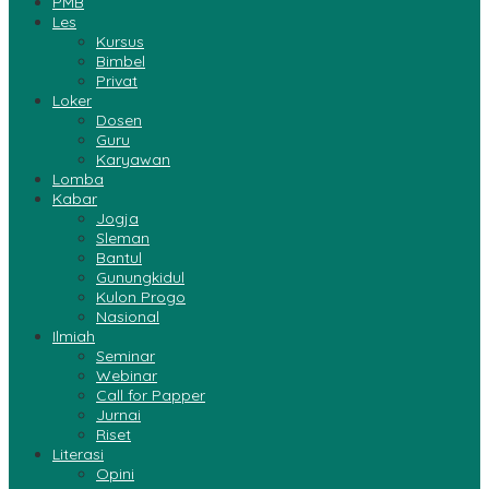
PMB
Les
Kursus
Bimbel
Privat
Loker
Dosen
Guru
Karyawan
Lomba
Kabar
Jogja
Sleman
Bantul
Gunungkidul
Kulon Progo
Nasional
Ilmiah
Seminar
Webinar
Call for Papper
Jurnai
Riset
Literasi
Opini