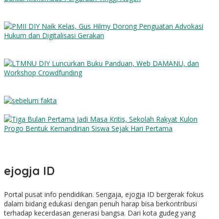
Al-Qur’an Menjadi Jalan: Kisah Inspiratif Alumni MTs Nurul Ulum
Bantul Menembus Perguruan Tinggi Negeri
PMII DIY Naik Kelas, Gus Hilmy Dorong Penguatan Advokasi
Hukum dan Digitalisasi Gerakan
LTMNU DIY Luncurkan Buku Panduan, Web DAMANU, dan
Workshop Crowdfunding
Sebelum Fakta
Tiga Bulan Pertama Jadi Masa Kritis, Sekolah Rakyat Kulon
Progo Bentuk Kemandirian Siswa Sejak Hari Pertama
ejogja ID
Portal pusat info pendidikan. Sengaja, ejogja ID bergerak fokus
dalam bidang edukasi dengan penuh harap bisa berkontribusi
terhadap kecerdasan generasi bangsa. Dari kota gudeg yang