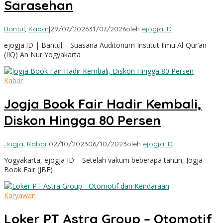
Sarasehan
Bantul
,
Kabar
|
29/07/2026
31/07/2026
oleh
ejogja ID
ejogja.ID | Bantul – Suasana Auditorium Institut Ilmu Al-Qur’an
(IIQ) An Nur Yogyakarta
Kabar
Jogja Book Fair Hadir Kembali,
Diskon Hingga 80 Persen
Jogja
,
Kabar
|
02/10/2023
06/10/2023
oleh
ejogja ID
Yogyakarta, ejogja ID – Setelah vakum beberapa tahun, Jogja
Book Fair (JBF)
Karyawan
Loker PT Astra Group – Otomotif