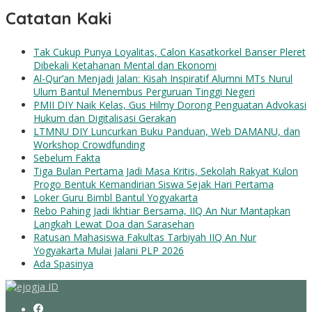
Catatan Kaki
Tak Cukup Punya Loyalitas, Calon Kasatkorkel Banser Pleret
Dibekali Ketahanan Mental dan Ekonomi
Al-Qur’an Menjadi Jalan: Kisah Inspiratif Alumni MTs Nurul
Ulum Bantul Menembus Perguruan Tinggi Negeri
PMII DIY Naik Kelas, Gus Hilmy Dorong Penguatan Advokasi
Hukum dan Digitalisasi Gerakan
LTMNU DIY Luncurkan Buku Panduan, Web DAMANU, dan
Workshop Crowdfunding
Sebelum Fakta
Tiga Bulan Pertama Jadi Masa Kritis, Sekolah Rakyat Kulon
Progo Bentuk Kemandirian Siswa Sejak Hari Pertama
Loker Guru Bimbl Bantul Yogyakarta
Rebo Pahing Jadi Ikhtiar Bersama, IIQ An Nur Mantapkan
Langkah Lewat Doa dan Sarasehan
Ratusan Mahasiswa Fakultas Tarbiyah IIQ An Nur
Yogyakarta Mulai Jalani PLP 2026
Ada Spasinya