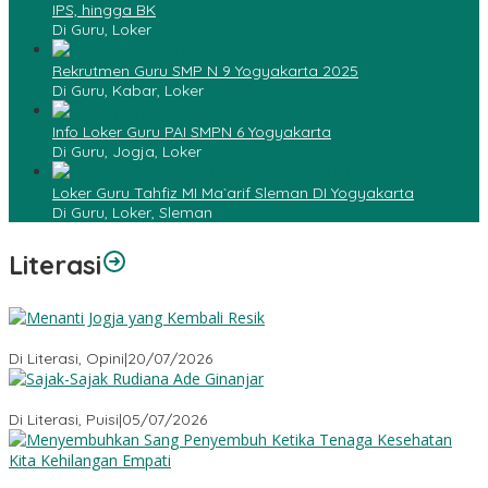
IPS, hingga BK
Di Guru, Loker
Rekrutmen Guru SMP N 9 Yogyakarta 2025
Di Guru, Kabar, Loker
Info Loker Guru PAI SMPN 6 Yogyakarta
Di Guru, Jogja, Loker
Loker Guru Tahfiz MI Ma`arif Sleman DI Yogyakarta
Di Guru, Loker, Sleman
Literasi
Menanti Jogja yang Kembali Resik
Di Literasi, Opini
|
20/07/2026
Sajak-Sajak Rudiana Ade Ginanjar
Di Literasi, Puisi
|
05/07/2026
Menyembuhkan Sang Penyembuh: Tenaga Kesehatan Kita