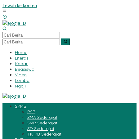
Lewati ke konten
Home
Literasi
Kabar
Beasiswa
Video
Lomba
Ngaji
SPMB
PSB
SMA Sederajat
SMP Sederajat
SD Sederajat
TK-KB Sederajat