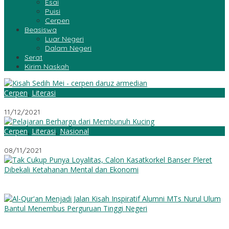
Esai
Puisi
Cerpen
Beasiswa
Luar Negeri
Dalam Negeri
Serat
Kirim Naskah
Cerpen
,
Literasi
Kisah Sedih Mei
11/12/2021
Cerpen
,
Literasi
,
Nasional
Pelajaran Berharga dari Membunuh Kucing
08/11/2021
Tak Cukup Punya Loyalitas, Calon Kasatkorkel Banser Pleret
Dibekali Ketahanan Mental dan Ekonomi
Al-Qur’an Menjadi Jalan: Kisah Inspiratif Alumni MTs Nurul Ulum
Bantul Menembus Perguruan Tinggi Negeri