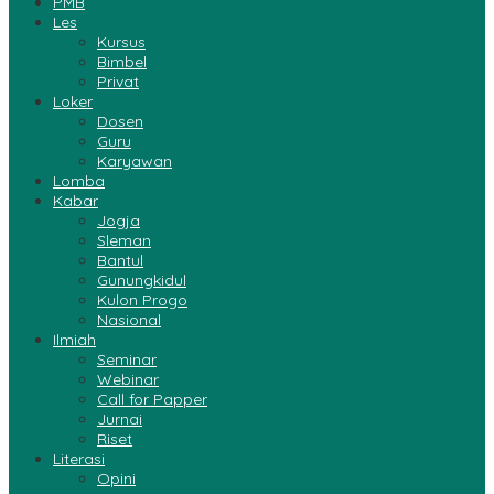
PMB
Les
Kursus
Bimbel
Privat
Loker
Dosen
Guru
Karyawan
Lomba
Kabar
Jogja
Sleman
Bantul
Gunungkidul
Kulon Progo
Nasional
Ilmiah
Seminar
Webinar
Call for Papper
Jurnai
Riset
Literasi
Opini