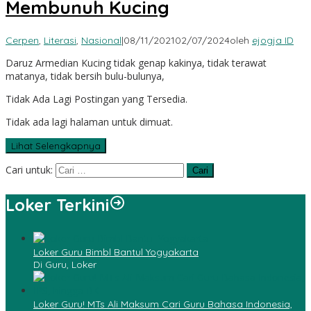
Membunuh Kucing
Cerpen
,
Literasi
,
Nasional
|
08/11/2021
02/07/2024
oleh
ejogja ID
Daruz Armedian Kucing tidak genap kakinya, tidak terawat
matanya, tidak bersih bulu-bulunya,
Tidak Ada Lagi Postingan yang Tersedia.
Tidak ada lagi halaman untuk dimuat.
Lihat Selengkapnya
Cari untuk:
Loker Terkini
Loker Guru Bimbl Bantul Yogyakarta
Di Guru, Loker
Loker Guru! MTs Ali Maksum Cari Guru Bahasa Indonesia,