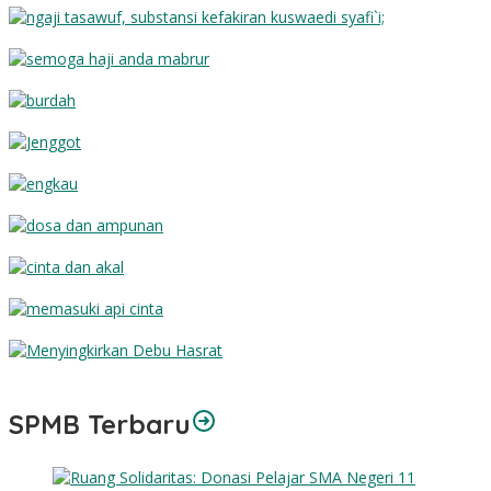
Substansi Kefakiran
Semoga Haji Anda Mabrur
Burdah
Jenggot
Engkau
Dosa dan Ampunan
Cinta dan Akal
Memasuki Api Cinta
Menyingkirkan Debu Hasrat
SPMB Terbaru