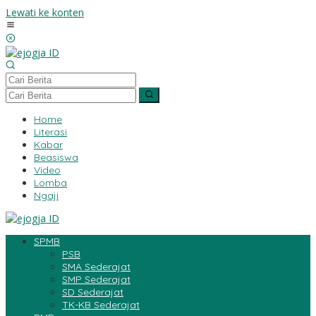
Lewati ke konten
Home
Literasi
Kabar
Beasiswa
Video
Lomba
Ngaji
SPMB
PSB
SMA Sederajat
SMP Sederajat
SD Sederajat
TK-KB Sederajat