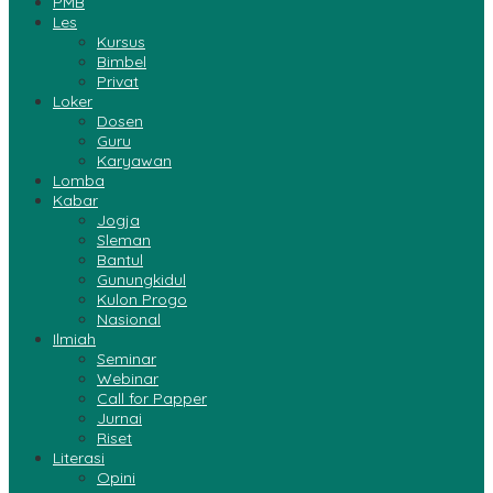
PMB
Les
Kursus
Bimbel
Privat
Loker
Dosen
Guru
Karyawan
Lomba
Kabar
Jogja
Sleman
Bantul
Gunungkidul
Kulon Progo
Nasional
Ilmiah
Seminar
Webinar
Call for Papper
Jurnai
Riset
Literasi
Opini