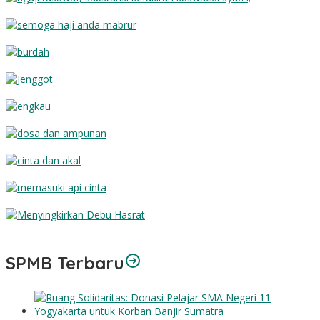
Substansi Kefakiran
Semoga Haji Anda Mabrur
Burdah
Jenggot
Engkau
Dosa dan Ampunan
Cinta dan Akal
Memasuki Api Cinta
Menyingkirkan Debu Hasrat
SPMB Terbaru