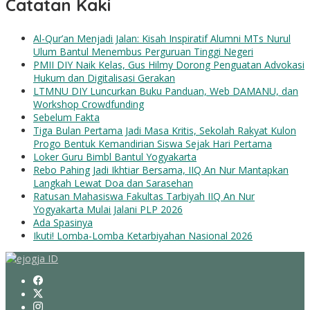
Catatan Kaki
Al-Qur’an Menjadi Jalan: Kisah Inspiratif Alumni MTs Nurul
Ulum Bantul Menembus Perguruan Tinggi Negeri
PMII DIY Naik Kelas, Gus Hilmy Dorong Penguatan Advokasi
Hukum dan Digitalisasi Gerakan
LTMNU DIY Luncurkan Buku Panduan, Web DAMANU, dan
Workshop Crowdfunding
Sebelum Fakta
Tiga Bulan Pertama Jadi Masa Kritis, Sekolah Rakyat Kulon
Progo Bentuk Kemandirian Siswa Sejak Hari Pertama
Loker Guru Bimbl Bantul Yogyakarta
Rebo Pahing Jadi Ikhtiar Bersama, IIQ An Nur Mantapkan
Langkah Lewat Doa dan Sarasehan
Ratusan Mahasiswa Fakultas Tarbiyah IIQ An Nur
Yogyakarta Mulai Jalani PLP 2026
Ada Spasinya
Ikuti! Lomba-Lomba Ketarbiyahan Nasional 2026