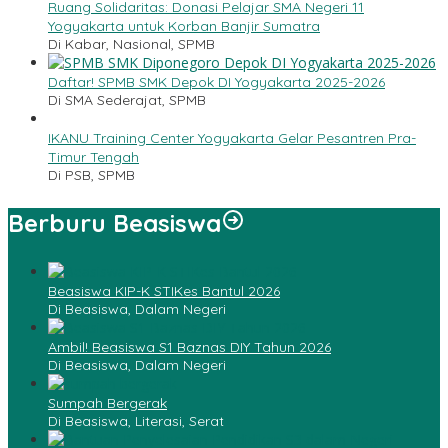
Ruang Solidaritas: Donasi Pelajar SMA Negeri 11
Yogyakarta untuk Korban Banjir Sumatra
Di Kabar, Nasional, SPMB
Daftar! SPMB SMK Depok DI Yogyakarta 2025-2026
Di SMA Sederajat, SPMB
IKANU Training Center Yogyakarta Gelar Pesantren Pra-
Timur Tengah
Di PSB, SPMB
Berburu Beasiswa
Beasiswa KIP-K STIKes Bantul 2026
Di Beasiswa, Dalam Negeri
Ambil! Beasiswa S1 Baznas DIY Tahun 2026
Di Beasiswa, Dalam Negeri
Sumpah Bergerak
Di Beasiswa, Literasi, Serat