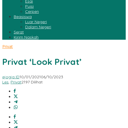
Esai
Puisi
Cerpen
Beasiswa
Luar Negeri
Dalam Negeri
Serat
Kirim Naskah
Privat
Privat ‘Look Privat’
ejogja ID
10/01/2021
06/10/2023
Les
,
Privat
2197 Dilihat