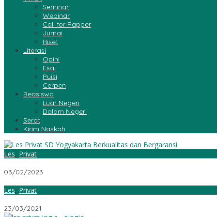
Seminar
Webinar
Call for Papper
Jurnai
Riset
Literasi
Opini
Esai
Puisi
Cerpen
Beasiswa
Luar Negeri
Dalam Negeri
Serat
Kirim Naskah
Les
,
Privat
Les Privat SD Yogyakarta Berkualitas dan Bergaransi
03/02/2023
Les
,
Privat
Les Privat Baca Al-Quran
23/03/2021