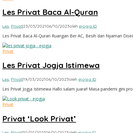
Les Privat Baca Al-Quran
Les
,
Privat
|
23/03/2021
06/10/2023
oleh
ejogja ID
Les Privat Baca Al-Quran Ruangan Ber AC, Besih dan Nyaman Dised
Privat
Les Privat Jogja Istimewa
Les
,
Privat
|
19/03/2021
06/10/2023
oleh
ejogja ID
Les Privat Jogja Istimewa Hallo salam juara!! Masa pandemi gini pro
Privat
Privat ‘Look Privat’
Les
,
Privat
|
10/01/2021
06/10/2023
oleh
ejogja ID