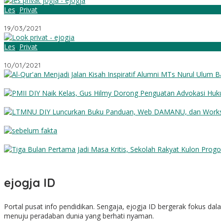
Les
,
Privat
Les Privat Jogja Istimewa
19/03/2021
Les
,
Privat
Privat ‘Look Privat’
10/01/2021
Al-Qur’an Menjadi Jalan: Kisah Inspiratif Alumni MTs Nurul Ulum 
PMII DIY Naik Kelas, Gus Hilmy Dorong Penguatan Advokasi Hukum 
LTMNU DIY Luncurkan Buku Panduan, Web DAMANU, dan Worksho
Sebelum Fakta
Tiga Bulan Pertama Jadi Masa Kritis, Sekolah Rakyat Kulon Prog
ejogja ID
Portal pusat info pendidikan. Sengaja, ejogja ID bergerak fokus d
menuju peradaban dunia yang berhati nyaman.