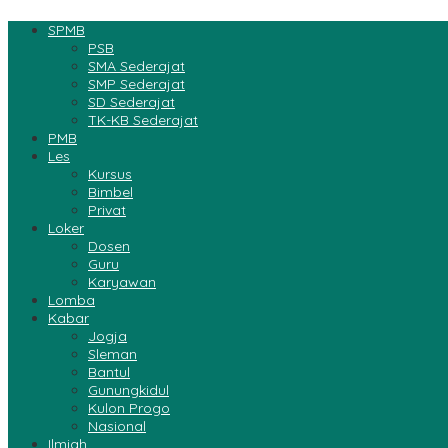
SPMB
PSB
SMA Sederajat
SMP Sederajat
SD Sederajat
TK-KB Sederajat
PMB
Les
Kursus
Bimbel
Privat
Loker
Dosen
Guru
Karyawan
Lomba
Kabar
Jogja
Sleman
Bantul
Gunungkidul
Kulon Progo
Nasional
Ilmiah