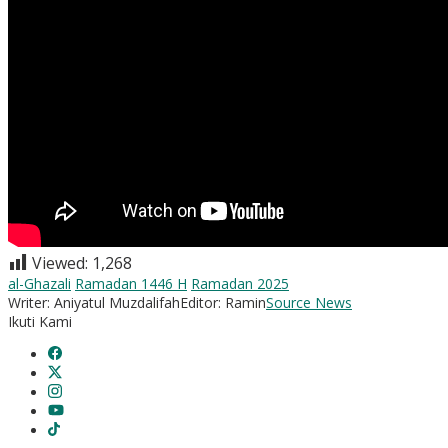
Viewed:
1,268
al-Ghazali
Ramadan 1446 H
Ramadan 2025
Writer: Aniyatul Muzdalifah
Editor: Ramin
Source News
Ikuti Kami