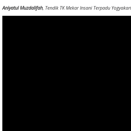
Aniyatul Muzdalifah
, Tendik TK Mekar Insani Terpadu Yogyakar