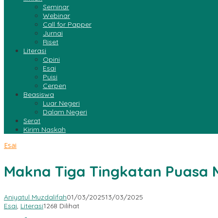
Seminar
Webinar
Call for Papper
Jurnai
Riset
Literasi
Opini
Esai
Puisi
Cerpen
Beasiswa
Luar Negeri
Dalam Negeri
Serat
Kirim Naskah
Esai
Makna Tiga Tingkatan Puasa M
Aniyatul Muzdalifah
01/03/2025
13/03/2025
Esai
,
Literasi
1268 Dilihat