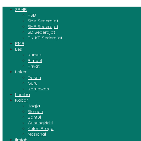
SPMB
PSB
SMA Sederajat
SMP Sederajat
SD Sederajat
TK-KB Sederajat
PMB
Les
Kursus
Bimbel
Privat
Loker
Dosen
Guru
Karyawan
Lomba
Kabar
Jogja
Sleman
Bantul
Gunungkidul
Kulon Progo
Nasional
Ilmiah