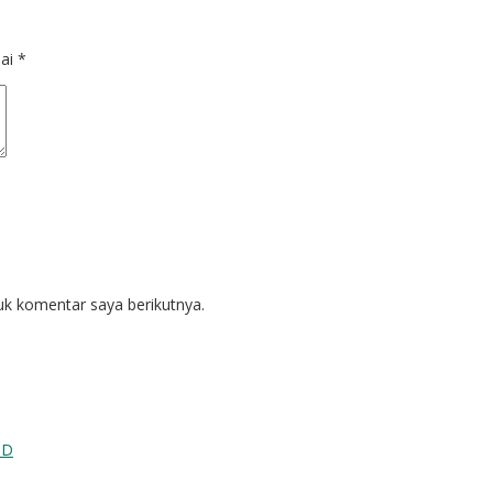
dai
*
uk komentar saya berikutnya.
ID