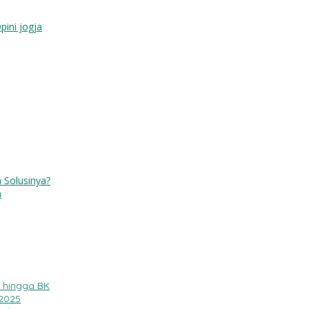
pini jogja
 Solusinya?
n
, hingga BK
 2025