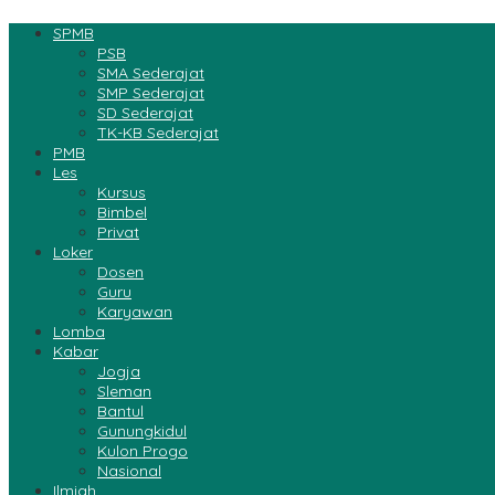
SPMB
PSB
SMA Sederajat
SMP Sederajat
SD Sederajat
TK-KB Sederajat
PMB
Les
Kursus
Bimbel
Privat
Loker
Dosen
Guru
Karyawan
Lomba
Kabar
Jogja
Sleman
Bantul
Gunungkidul
Kulon Progo
Nasional
Ilmiah