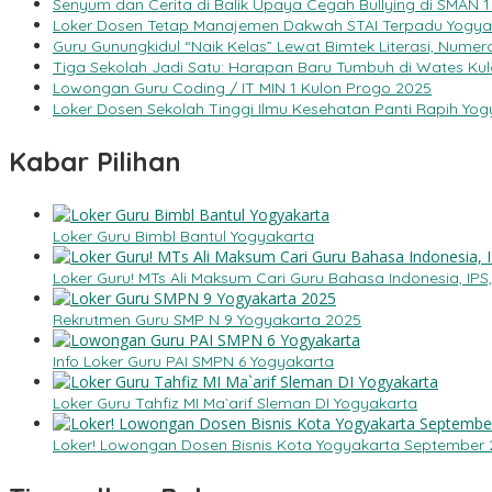
Senyum dan Cerita di Balik Upaya Cegah Bullying di SMAN 1
Loker Dosen Tetap Manajemen Dakwah STAI Terpadu Yogya
Guru Gunungkidul “Naik Kelas” Lewat Bimtek Literasi, Numera
Tiga Sekolah Jadi Satu: Harapan Baru Tumbuh di Wates Kul
Lowongan Guru Coding / IT MIN 1 Kulon Progo 2025
Loker Dosen Sekolah Tinggi Ilmu Kesehatan Panti Rapih Yog
Kabar Pilihan
Loker Guru Bimbl Bantul Yogyakarta
Loker Guru! MTs Ali Maksum Cari Guru Bahasa Indonesia, IPS
Rekrutmen Guru SMP N 9 Yogyakarta 2025
Info Loker Guru PAI SMPN 6 Yogyakarta
Loker Guru Tahfiz MI Ma`arif Sleman DI Yogyakarta
Loker! Lowongan Dosen Bisnis Kota Yogyakarta September