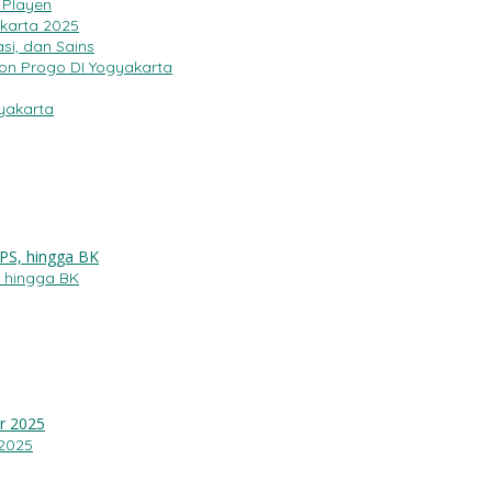
 Playen
karta 2025
si, dan Sains
on Progo DI Yogyakarta
yakarta
, hingga BK
 2025