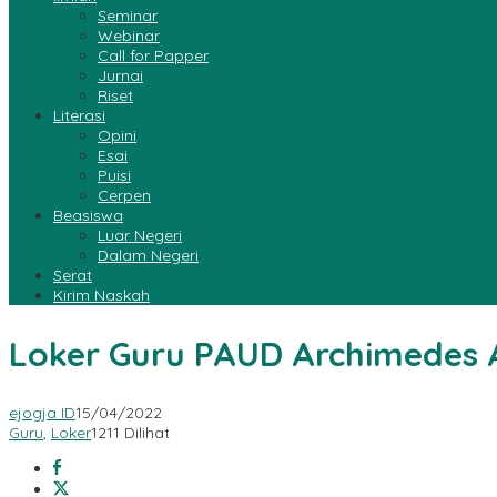
Seminar
Webinar
Call for Papper
Jurnai
Riset
Literasi
Opini
Esai
Puisi
Cerpen
Beasiswa
Luar Negeri
Dalam Negeri
Serat
Kirim Naskah
Loker Guru PAUD Archimedes
ejogja ID
15/04/2022
Guru
,
Loker
1211 Dilihat