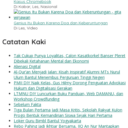
Kasus Chromebook
Di Kabar, Les, Nasional
Genius Itu Bukan Karena Doa dan Keberuntungan
Di Les, Video
Catatan Kaki
Tak Cukup Punya Loyalitas, Calon Kasatkorkel Banser Pleret
Dibekali Ketahanan Mental dan Ekonomi
Alienasi Digital
Al-Qur’an Menjadi Jalan: Kisah Inspiratif Alumni MTs Nurul
Ulum Bantul Menembus Perguruan Tinggi Negeri
PMII DIY Naik Kelas, Gus Hilmy Dorong Penguatan Advokasi
Hukum dan Digitalisasi Gerakan
LTMNU DIY Luncurkan Buku Panduan, Web DAMANU, dan
Workshop Crowdfunding
Sebelum Fakta
Tiga Bulan Pertama Jadi Masa Kritis, Sekolah Rakyat Kulon
Progo Bentuk Kemandirian Siswa Sejak Hari Pertama
Loker Guru Bimbl Bantul Yogyakarta
Rebo Pahing Jadi Ikhtiar Bersama, IIQ An Nur Mantapkan