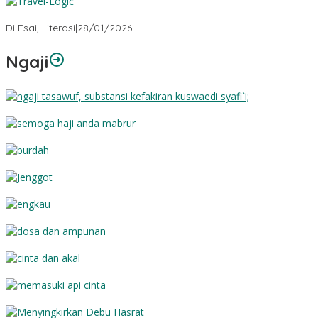
Travel-Logic
Di Esai, Literasi
|
28/01/2026
Ngaji
Substansi Kefakiran
Semoga Haji Anda Mabrur
Burdah
Jenggot
Engkau
Dosa dan Ampunan
Cinta dan Akal
Memasuki Api Cinta