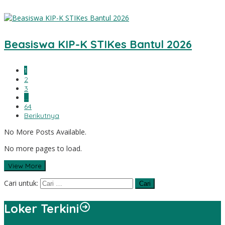
Beasiswa KIP-K STIKes Bantul 2026
1
2
3
…
64
Berikutnya
No More Posts Available.
No more pages to load.
View More
Cari untuk:
Loker Terkini