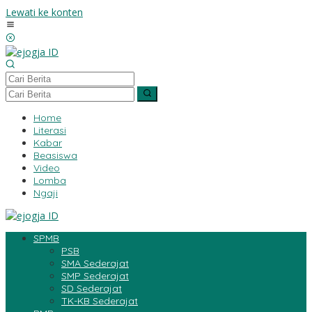
Lewati ke konten
Home
Literasi
Kabar
Beasiswa
Video
Lomba
Ngaji
SPMB
PSB
SMA Sederajat
SMP Sederajat
SD Sederajat
TK-KB Sederajat