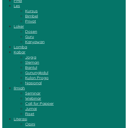
PMB
Les
Kursus
Bimbel
Privat
Loker
Dosen
Guru
Karyawan
Lomba
Kabar
Jogja
Sleman
Bantul
Gunungkidul
Kulon Progo
Nasional
Ilmiah
Seminar
Webinar
Call for Papper
Jurnai
Riset
Literasi
Opini