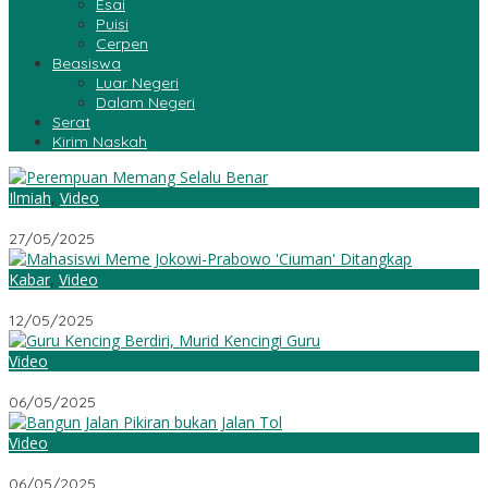
Esai
Puisi
Cerpen
Beasiswa
Luar Negeri
Dalam Negeri
Serat
Kirim Naskah
Ilmiah
,
Video
Perempuan Memang Selalu Benar
27/05/2025
Kabar
,
Video
Mahasiswi Meme Jokowi-Prabowo ‘Ciuman’ Ditangkap
12/05/2025
Video
Guru Kencing Berdiri, Murid Kencingi Guru
06/05/2025
Video
Bangun Jalan Pikiran Bukan Jalan Tol
06/05/2025