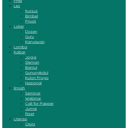
PMB
Les
Kursus
Bimbel
Privat
Loker
Dosen
Guru
Karyawan
Lomba
Kabar
Jogja
Sleman
Bantul
Gunungkidul
Kulon Progo
Nasional
Ilmiah
Seminar
Webinar
Call for Papper
Jurnai
Riset
Literasi
Opini