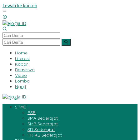
Lewati ke konten
Home
Literasi
Kabar
Beasiswa
Video
Lomba
Ngaji
SPMB
PSB
SMA Sederajat
SMP Sederajat
SD Sederajat
TK-KB Sederajat