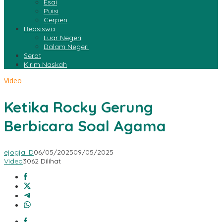
Esai
Puisi
Cerpen
Beasiswa
Luar Negeri
Dalam Negeri
Serat
Kirim Naskah
Video
Ketika Rocky Gerung
Berbicara Soal Agama
ejogja ID
06/05/2025
09/05/2025
Video
3062 Dilihat