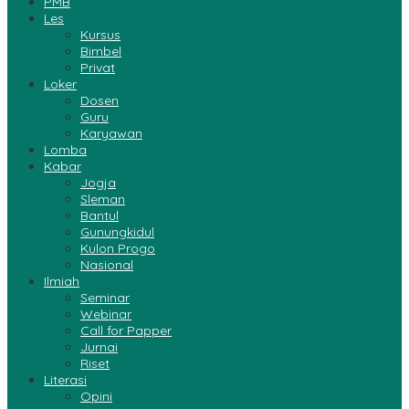
PMB
Les
Kursus
Bimbel
Privat
Loker
Dosen
Guru
Karyawan
Lomba
Kabar
Jogja
Sleman
Bantul
Gunungkidul
Kulon Progo
Nasional
Ilmiah
Seminar
Webinar
Call for Papper
Jurnai
Riset
Literasi
Opini