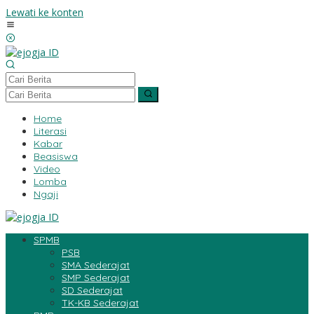
Lewati ke konten
Home
Literasi
Kabar
Beasiswa
Video
Lomba
Ngaji
SPMB
PSB
SMA Sederajat
SMP Sederajat
SD Sederajat
TK-KB Sederajat