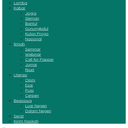
Lomba
Kabar
Jogja
Sleman
Bantul
Gunungkidul
Kulon Progo
Nasional
Ilmiah
Seminar
Webinar
Call for Papper
Jurnai
Riset
Literasi
Opini
Esai
Puisi
Cerpen
Beasiswa
Luar Negeri
Dalam Negeri
Serat
Kirim Naskah