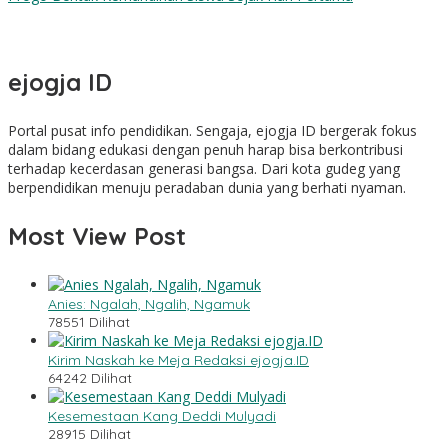
Tiga Bulan Pertama Jadi Masa Kritis, Sekolah Rakyat Kulon
Progo Bentuk Kemandirian Siswa Sejak Hari Pertama
ejogja ID
Portal pusat info pendidikan. Sengaja, ejogja ID bergerak fokus
dalam bidang edukasi dengan penuh harap bisa berkontribusi
terhadap kecerdasan generasi bangsa. Dari kota gudeg yang
berpendidikan menuju peradaban dunia yang berhati nyaman.
Most View Post
Anies: Ngalah, Ngalih, Ngamuk
78551 Dilihat
Kirim Naskah ke Meja Redaksi ejogja.ID
64242 Dilihat
Kesemestaan Kang Deddi Mulyadi
28915 Dilihat