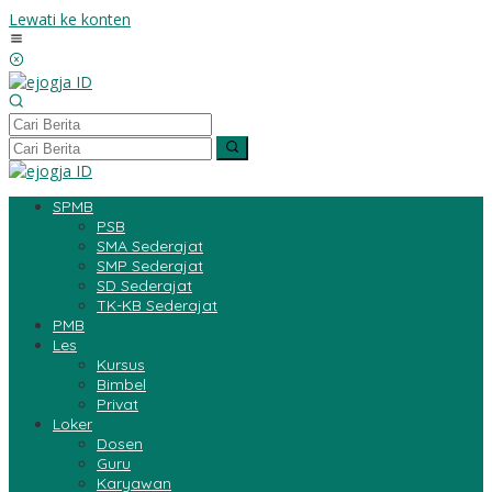
Lewati ke konten
SPMB
PSB
SMA Sederajat
SMP Sederajat
SD Sederajat
TK-KB Sederajat
PMB
Les
Kursus
Bimbel
Privat
Loker
Dosen
Guru
Karyawan