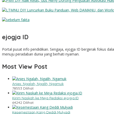
PMII DIY Naik Kelas, Gus Hilmy Dorong Penguatan Advokasi Hukum 
LTMNU DIY Luncurkan Buku Panduan, Web DAMANU, dan Worksho
Sebelum Fakta
ejogja ID
Portal pusat info pendidikan. Sengaja, ejogja ID bergerak fokus d
menuju peradaban dunia yang berhati nyaman.
Most View Post
Anies: Ngalah, Ngalih, Ngamuk
78553 Dilihat
Kirim Naskah ke Meja Redaksi ejogja.ID
64242 Dilihat
Kesemestaan Kang Deddi Mulyadi