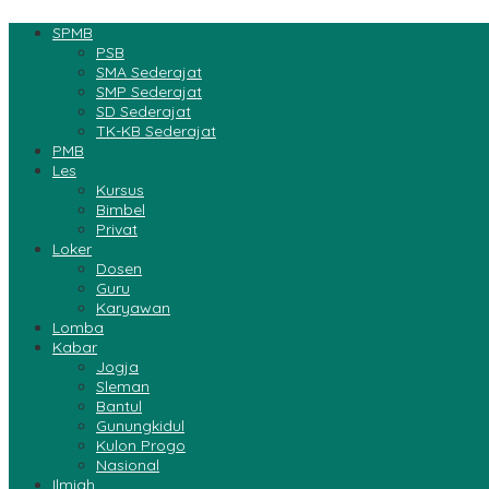
SPMB
PSB
SMA Sederajat
SMP Sederajat
SD Sederajat
TK-KB Sederajat
PMB
Les
Kursus
Bimbel
Privat
Loker
Dosen
Guru
Karyawan
Lomba
Kabar
Jogja
Sleman
Bantul
Gunungkidul
Kulon Progo
Nasional
Ilmiah