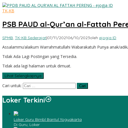
TK-KB
PSB PAUD al-Qur’an al-Fattah Per
SPMB
,
TK-KB Sederajat
|
07/11/2021
06/10/2023
oleh
ejogja ID
Assalammu’alaikum Warrahmatullahi Wabarakatuh Punya anak/adik/
Tidak Ada Lagi Postingan yang Tersedia.
Tidak ada lagi halaman untuk dimuat.
Lihat Selengkapnya
Cari untuk:
Loker Terkini
Loker Guru Bimbl Bantul Yogyakarta
Di Guru, Loker