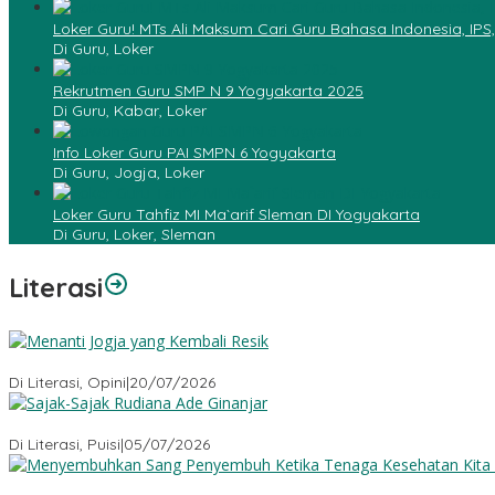
Loker Guru! MTs Ali Maksum Cari Guru Bahasa Indonesia, IPS
Di Guru, Loker
Rekrutmen Guru SMP N 9 Yogyakarta 2025
Di Guru, Kabar, Loker
Info Loker Guru PAI SMPN 6 Yogyakarta
Di Guru, Jogja, Loker
Loker Guru Tahfiz MI Ma`arif Sleman DI Yogyakarta
Di Guru, Loker, Sleman
Literasi
Menanti Jogja yang Kembali Resik
Di Literasi, Opini
|
20/07/2026
Sajak-Sajak Rudiana Ade Ginanjar
Di Literasi, Puisi
|
05/07/2026
Menyembuhkan Sang Penyembuh: Tenaga Kesehatan Kita Kehila