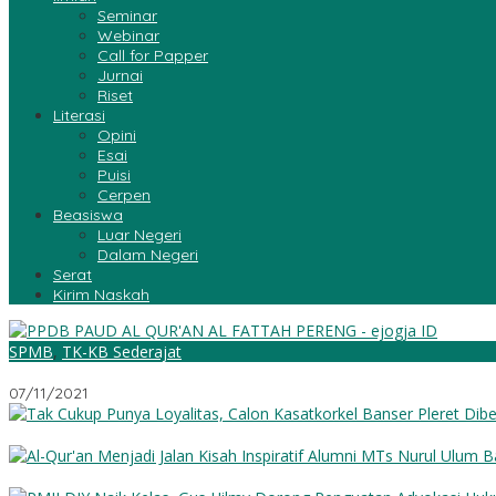
Seminar
Webinar
Call for Papper
Jurnai
Riset
Literasi
Opini
Esai
Puisi
Cerpen
Beasiswa
Luar Negeri
Dalam Negeri
Serat
Kirim Naskah
SPMB
,
TK-KB Sederajat
PSB PAUD al-Qur’an al-Fattah Pereng T.A 2022-2023
07/11/2021
Tak Cukup Punya Loyalitas, Calon Kasatkorkel Banser Pleret Dib
Al-Qur’an Menjadi Jalan: Kisah Inspiratif Alumni MTs Nurul Ulum 