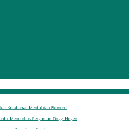
ekali Ketahanan Mental dan Ekonomi
Bantul Menembus Perguruan Tinggi Negeri