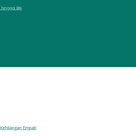
, hingga BK
ngan Empati