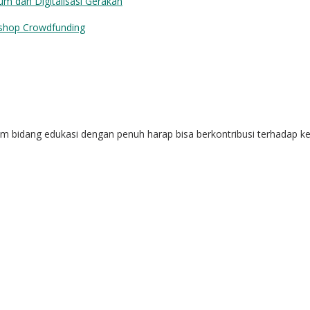
dan Digitalisasi Gerakan
p Crowdfunding
alam bidang edukasi dengan penuh harap bisa berkontribusi terhadap 