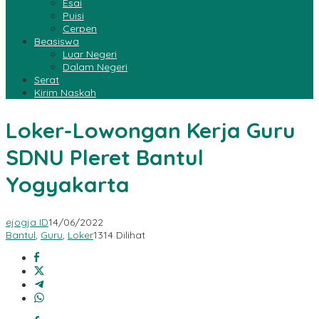
Esai
Puisi
Cerpen
Beasiswa
Luar Negeri
Dalam Negeri
Serat
Kirim Naskah
Loker-Lowongan Kerja Guru
SDNU Pleret Bantul
Yogyakarta
ejogja ID
14/06/2022
Bantul
,
Guru
,
Loker
1314 Dilihat