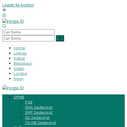
Lewati ke konten
Home
Literasi
Kabar
Beasiswa
Video
Lomba
Ngaji
SPMB
PSB
SMA Sederajat
SMP Sederajat
SD Sederajat
TK-KB Sederajat