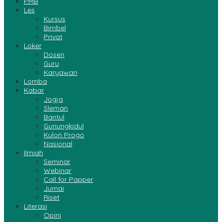
PMB
Les
Kursus
Bimbel
Privat
Loker
Dosen
Guru
Karyawan
Lomba
Kabar
Jogja
Sleman
Bantul
Gunungkidul
Kulon Progo
Nasional
Ilmiah
Seminar
Webinar
Call for Papper
Jurnai
Riset
Literasi
Opini