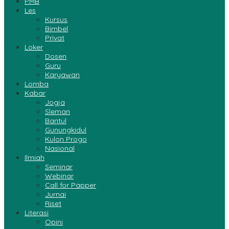
PMB
Les
Kursus
Bimbel
Privat
Loker
Dosen
Guru
Karyawan
Lomba
Kabar
Jogja
Sleman
Bantul
Gunungkidul
Kulon Progo
Nasional
Ilmiah
Seminar
Webinar
Call for Papper
Jurnai
Riset
Literasi
Opini