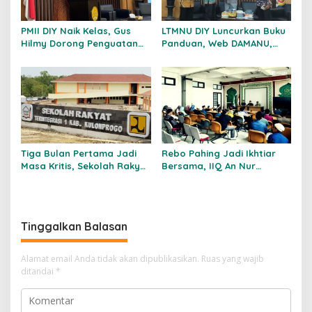
PMII DIY Naik Kelas, Gus
LTMNU DIY Luncurkan Buku
Hilmy Dorong Penguatan
Panduan, Web DAMANU,
Advokasi Hukum dan
dan Workshop
Digitalisasi Gerakan
Crowdfunding
Tiga Bulan Pertama Jadi
Rebo Pahing Jadi Ikhtiar
Masa Kritis, Sekolah Rakyat
Bersama, IIQ An Nur
Kulon Progo Bentuk
Mantapkan Langkah Lewat
Kemandirian Siswa Sejak
Doa dan Sarasehan
Hari Pertama
Tinggalkan Balasan
Alamat email Anda tidak akan dipublikasikan.
Ruas yang wajib
ditandai
*