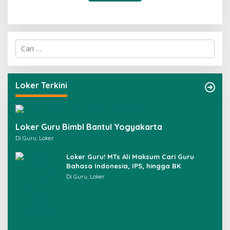
C
a
r
i
u
Loker Terkini
n
t
u
k
Loker Guru Bimbl Bantul Yogyakarta
:
Di Guru, Loker
Loker Guru! MTs Ali Maksum Cari Guru
Bahasa Indonesia, IPS, hingga BK
Di Guru, Loker