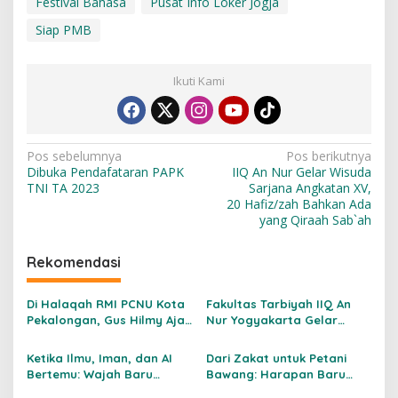
Festival Bahasa
Pusat Info Loker Jogja
Siap PMB
Ikuti Kami
N
Pos sebelumnya
Pos berikutnya
Dibuka Pendafataran PAPK
IIQ An Nur Gelar Wisuda
a
TNI TA 2023
Sarjana Angkatan XV,
v
20 Hafiz/zah Bahkan Ada
yang Qiraah Sab`ah
i
g
Rekomendasi
a
s
Di Halaqah RMI PCNU Kota
Fakultas Tarbiyah IIQ An
Pekalongan, Gus Hilmy Ajak
Nur Yogyakarta Gelar
i
Ulama Menjawab Krisis
Pembekalan PLP 2026:
p
Lingkungan
Pendidik Profesional
Ketika Ilmu, Iman, dan AI
Dari Zakat untuk Petani
Bertemu: Wajah Baru
Bawang: Harapan Baru
o
Pendidikan Islam di Era
dari Pesisir Bantul