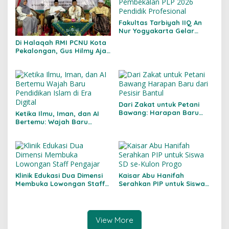
Fakultas Tarbiyah IIQ An
Nur Yogyakarta Gelar
Pembekalan PLP 2026:
Di Halaqah RMI PCNU Kota
Pendidik Profesional
Pekalongan, Gus Hilmy Ajak
Ulama Menjawab Krisis
Lingkungan
Dari Zakat untuk Petani
Bawang: Harapan Baru
Ketika Ilmu, Iman, dan AI
dari Pesisir Bantul
Bertemu: Wajah Baru
Pendidikan Islam di Era
Digital
Klinik Edukasi Dua Dimensi
Kaisar Abu Hanifah
Membuka Lowongan Staff
Serahkan PIP untuk Siswa
Pengajar
SD se-Kulon Progo
View More