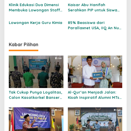
s
Digital
Klinik Edukasi Dua Dimensi
Kaisar Abu Hanifah
Membuka Lowongan Staff
Serahkan PIP untuk Siswa
Pengajar
SD se-Kulon Progo
Lowongan Kerja Guru Kimia
85% Beasiswa dari
Parallaxnet USA, IIQ An Nur
Yogyakarta Teken MoU
Kabar Pilihan
Tak Cukup Punya Loyalitas,
Al-Qur’an Menjadi Jalan:
Calon Kasatkorkel Banser
Kisah Inspiratif Alumni MTs
Pleret Dibekali Ketahanan
Nurul Ulum Bantul
Mental dan Ekonomi
Menembus Perguruan
Tinggi Negeri