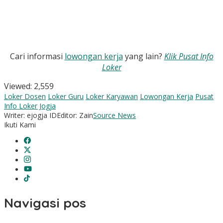
Cari informasi
lowongan kerja
yang lain?
Klik Pusat Info
Loker
Viewed:
2,559
Loker Dosen
Loker Guru
Loker Karyawan
Lowongan Kerja
Pusat
Info Loker Jogja
Writer: ejogja ID
Editor: Zain
Source News
Ikuti Kami
Navigasi pos