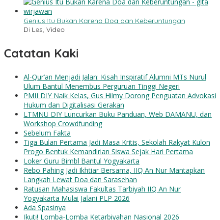
Genius Itu Bukan Karena Doa dan Keberuntungan
Di Les, Video
Catatan Kaki
Al-Qur’an Menjadi Jalan: Kisah Inspiratif Alumni MTs Nurul
Ulum Bantul Menembus Perguruan Tinggi Negeri
PMII DIY Naik Kelas, Gus Hilmy Dorong Penguatan Advokasi
Hukum dan Digitalisasi Gerakan
LTMNU DIY Luncurkan Buku Panduan, Web DAMANU, dan
Workshop Crowdfunding
Sebelum Fakta
Tiga Bulan Pertama Jadi Masa Kritis, Sekolah Rakyat Kulon
Progo Bentuk Kemandirian Siswa Sejak Hari Pertama
Loker Guru Bimbl Bantul Yogyakarta
Rebo Pahing Jadi Ikhtiar Bersama, IIQ An Nur Mantapkan
Langkah Lewat Doa dan Sarasehan
Ratusan Mahasiswa Fakultas Tarbiyah IIQ An Nur
Yogyakarta Mulai Jalani PLP 2026
Ada Spasinya
Ikuti! Lomba-Lomba Ketarbiyahan Nasional 2026