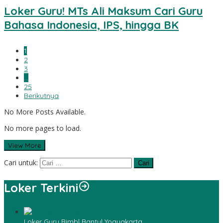
Loker Guru! MTs Ali Maksum Cari Guru
Bahasa Indonesia, IPS, hingga BK
1
2
3
…
25
Berikutnya
No More Posts Available.
No more pages to load.
View More
Cari untuk:
Loker Terkini
Loker Guru Bimbl Bantul Yogyakarta