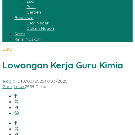
Esai
Puisi
Cerpen
Beasiswa
Luar Negeri
Dalam Negeri
Serat
Kirim Naskah
Guru
Lowongan Kerja Guru Kimia
ejogja ID
10/03/2025
17/03/2025
Guru
,
Loker
2559 Dilihat