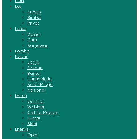
PMB
Les
Kursus
Bimbel
Privat
Loker
Dosen
Guru
Karyawan
Lomba
Kabar
Jogja
Sleman
Bantul
Gunungkidul
Kulon Progo
Nasional
Ilmiah
Seminar
Webinar
Call for Papper
Jurnai
Riset
Literasi
Opini