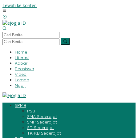
Lewati ke konten
Home
Literasi
Kabar
Beasiswa
Video
Lomba
Ngaji
SPMB
PSB
SMA Sederajat
SMP Sederajat
SD Sederajat
TK-KB Sederajat