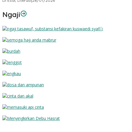
Di Esai, Literasi
|
28/01/2026
Ngaji
Substansi Kefakiran
Semoga Haji Anda Mabrur
Burdah
Jenggot
Engkau
Dosa dan Ampunan
Cinta dan Akal
Memasuki Api Cinta
Menyingkirkan Debu Hasrat