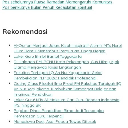
Pos sebelumnya
Puasa Ramadan Memengaruhi Komunitas
Pos berikutnya
Bulan Penuh Kedaulatan Spiritual
Rekomendasi
Al-Qur’an Menjadi Jalan: Kisah Inspiratif Alumni MTs Nurul
Ulum Bantul Menembus Perguruan Tinggi Negeri
Loker Guru Bimbl Bantul Yogyakarta
Di Halaqah RMI PCNU Kota Pekalongan, Gus Hilmy Ajak
Ulama Menjawab Krisis Lingkungan
Fakultas Tarbiyah IIQ An Nur Yogyakarta Gelar
Pembekalan PLP 2026: Pendidik Profesional
Outing Class Filsafat Ilmu Prodi PAI Fakultas Tarbiyah IIQ
An Nur Yogyakarta Tumbuhkan Semangat Belajar dan
Imajinasi Pendidikan
Loker Guru! MTs Ali Maksum Cari Guru Bahasa Indonesia,
IPS, hingga BK
Pejabat Dinas Pendidikan Bima Jadi Tersangka
Pemerasan Guru Terpencil
Mahasiswa Duel, Asal Papua Tewas Ditusuk